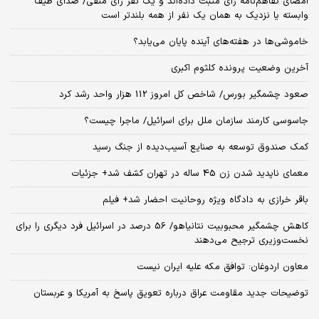
امضای تفاهم‌نامه رأی مثبت داده‌اند و یک نفر رأی منفی/ صدای طیف
وابسته یا نزدیک به همان یک نفر از همه بلندتر است
خاموشی‌ها در هفته‌های آینده پایان می‌یابد؟
آخرین وضعیت پرونده کلثوم اکبری
صعود چشمگیر بورس/ شاخص کل امروز 112 هزار واحد رشد کرد
جاسوسی کارمند سازمان ملل برای اسرائیل/ ماجرا چیست؟
کمک صندوق توسعه به صنایع آسیب‌دیده از جنگ رسید
معمای ناپدید شدن زن 45 ساله در تهران کشف شد+ جزئیات
باقر خرازی به دادگاه ویژه روحانیت احضار شد+ فیلم
کاهش چشمگیر محبوبیت نتانیاهو/ 56 درصد در اسرائیل فرد دیگری را برای
نخست‌وزیری ترجیح می‌دهند
معاون اردوغان: توافق مکه علیه ایران نیست
توضیحات جدید مقاومت عراق درباره تعویق پاسخ به آمریکا و عربستان