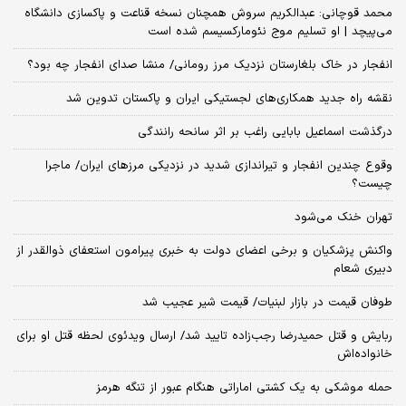
محمد قوچانی: عبدالکریم سروش همچنان نسخه قناعت و پاکسازی دانشگاه
می‌پیچد | او تسلیم موج نئومارکسیسم شده است
انفجار در خاک بلغارستان نزدیک مرز رومانی/ منشا صدای انفجار چه بود؟
نقشه راه جدید همکاری‌های لجستیکی ایران و پاکستان تدوین شد
درگذشت اسماعیل بابایی راغب بر اثر سانحه رانندگی
وقوع چندین انفجار و تیراندازی شدید در نزدیکی مرز‌های ایران/ ماجرا
چیست؟
تهران خنک می‌شود
واکنش پزشکیان و برخی اعضای دولت به خبری پیرامون استعفای ذوالقدر از
دبیری شعام
طوفان قیمت در بازار لبنیات/ قیمت شیر عجیب شد
ربایش و قتل حمیدرضا رجب‌زاده تایید شد/ ارسال ویدئوی لحظه قتل او برای
خانواده‌اش
حمله موشکی به یک کشتی اماراتی هنگام عبور از تنگه هرمز