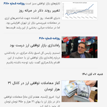
تابلو‌های بازار توافقی سبز است
روزنامه شماره ۶۱۸۰
تغییر روند دلار در میانه روز
دنیای اقتصاد:
روز گذشته جهت شاخص‌های ارزی
در معاملات غیررسمی بازار ارز تهران افزایشی بود.
اما در ساعات میانی، بخشی از این رشد قیمت‌ها
جبران شد. برخی از تحلیلگران ارزی براین باورند که
رقم ۷۷ هزار تومان سقف روانی نرخ دلار است و
روزنامه شماره ۶۱۸۰
پس از برخورد شاخص با این سقف مقاومت
راه‌اندازی بازار توافقی ارز درست بود
فعالان بازار آغاز شده است. از سوی دیگر این امر
می‌تواند ناشی از روند اصلاحی بازار نیز باشد.
تسنیم: رئیس کل اسبق بانک مرکزی، در یادداشتی
درباره راه‌اندازی بازار توافقی ارز با حمایت از این
اقدام بانک‌مرکزی گفت: باید توجه داشته باشیم
که برای اجرای کامل شناور و یکسان‌سازی نرخ ارز،
پیش‌نیازها و مقدماتی لازم است.
شنبه، ۰۷ آبان ۱۴۰۱
آغاز معاملات توافقی ارز در کانال ۳۱
هزار تومان
ایرنا:
امروز (شنبه‌، هفتم آبان ماه) معاملات توافقی
دلار در بازار ارز با بهای ۳۱ هزار و ۴۵۰ تومان تومان
کار خود را آغاز کرد.