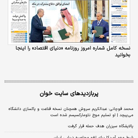
نسخه کامل شماره امروز روزنامه «دنیای‌ اقتصاد» را اینجا
بخوانید
پربازدیدهای سایت خوان
محمد قوچانی: عبدالکریم سروش همچنان نسخه قناعت و پاکسازی دانشگاه
می‌پیچد | او تسلیم موج نئومارکسیسم شده است
پالایشگاه سیزران هدف حمله قرار گرفت
شرط مهم آمریکا برای لغو محاصره دریایی ایران