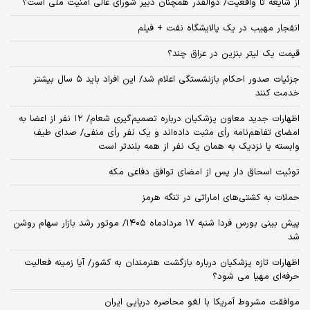
از شایعه تا واقعیت/ ذوالقدر همچنان دبیر شورای ‌عالی امنیت ملی است؟
انفجار مهیب در یک پالایشگاه نفت + فیلم
قیمت یک لیتر بنزین در عراق چند؟
جزئیات صدور احکام بازنشستگی اعلام شد/ این افراد باید ۵ سال بیشتر
خدمت کنند
اظهارات جدید معاون پزشکیان درباره تصمیم‌گیری شعام/ ۱۲ نفر از اعضا به
امضای تفاهم‌نامه رأی مثبت داده‌اند و یک نفر رأی منفی/ صدای طیف
وابسته یا نزدیک به همان یک نفر از همه بلندتر است
توئیت اسحاق دار پس از امضای توافق دفاعی مکه
حملات به کشتی‌های اماراتی در تنگه هرمز
پیش بینی بورس فردا شنبه ۱۷ مردادماه ۱۴۰۵/ موتور رشد بازار سهام روشن
شد
اظهارات تازه پزشکیان درباره بازگشت هنرمندان به کشور/ آیا زمینه فعالیت
حرفه‌ای مهیا می شود؟
موافقت مشروط آمریکا با لغو محاصره دریایی ایران