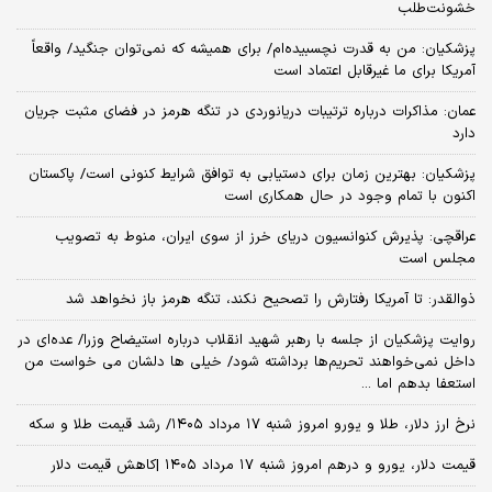
خشونت‌طلب
پزشکیان: من به قدرت نچسبیده‌ام/ برای همیشه که نمی‌توان جنگید/ واقعاً
آمریکا برای ما غیرقابل اعتماد است
عمان: مذاکرات درباره ترتیبات دریانوردی در تنگه هرمز در فضای مثبت جریان
دارد
پزشکیان‌: بهترین زمان برای دستیابی به توافق شرایط کنونی است/ پاکستان
اکنون با تمام وجود در حال همکاری است
عراقچی: پذیرش کنوانسیون دریای خرز از سوی ایران، منوط به تصویب
مجلس است
ذوالقدر: تا آمریکا رفتارش را تصحیح نکند، تنگه هرمز باز نخواهد شد
روایت پزشکیان از جلسه با رهبر شهید انقلاب درباره استیضاح وزرا/ عده‌ای در
داخل نمی‌خواهند تحریم‌ها برداشته شود/ خیلی ها دلشان می خواست من
استعفا بدهم اما ...
نرخ ارز دلار، طلا و یورو امروز شنبه ۱۷ مرداد ۱۴۰۵/ رشد قیمت طلا و سکه
قیمت دلار، یورو و درهم امروز شنبه ۱۷ مرداد ۱۴۰۵ |کاهش قیمت دلار