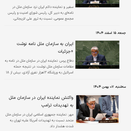
سفیر و نماینده دائم ایران نزد سازمان ملل در
نامه‌ای به دبیر کل، رئیس شورای امنیت و رئیس
مجمع عمومی، نسبت به ترور علی لاریجانی،
حجت الاسلام خطیب و همراهان آنان توسط رژیم
اسرائیل در ادامه مکاتبات پیشین درباره استمرار
جمعه، ۱۵ اسفند ۱۴۰۴
اعمال تجاوزکارانه این رژیم اعتراض کرد.
ایران به سازمان ملل نامه نوشت
+جزئیات
دفاع پرس:
نماینده ایران در سازمان ملل در نامه به
مقامات سازمان ملل نوشت: در نتیجه حمله
اسرائیل به ورزشگاه ۱۲هزار نفری آزادی، بیش از ۱۸
ورزشکار زن به شهادت رسیدند و حدود ۱۰۰ نفر
دیگر نیز مجروح شدند.
سه‌شنبه، ۰۷ بهمن ۱۴۰۴
واکنش نماینده ایران در سازمان ملل
به تهدیدات ترامپ
مهر:
نماینده جمهوری اسلامی ایران در سازمان ملل
متحد نسبت به تهدیدات آمریکا علیه تهران به
شدت هشدار داد.