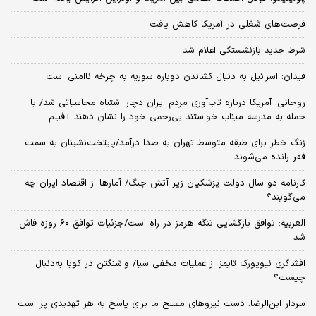
فرصت‌های شغلی در آمریکا کاهش یافت
شرط جدید بازنشستگی اعلام شد
فیدان: اسرائیل به دنبال کشاندن دوباره سوریه به چرخه ناامنی است
روحانی: آمریکا درباره تاب‌آوری مردم ایران دچار اشتباه محاسباتی شد/ با
حمله به مدرسه میناب خواستند بی‌رحمی خود را نشان دهند +فیلم
زنگ خطر برای طبقه متوسط تهران به صدا درآمد/پایتخت‌نشینان به سمت
فقر رانده می‌شوند
کارنامه دو سال دولت پزشکیان زیر آتش جنگ/ آمارها از اقتصاد ایران چه
می‌گویند؟
العربیه: توافق بازگشایی تنگه هرمز در راه است/جزئیات توافق ۶۰ روزه فاش
شد
افشاگری نیویورک تایمز از عملیات مخفی سیا/ واشنگتن در کوبا به‌دنبال
چیست؟
سردار ابن‌الرضا: دست نیروهای مسلح ما برای پاسخ به هر تهدیدی پر است