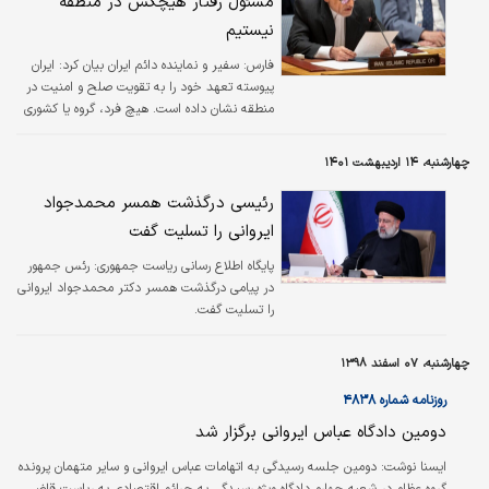
مسئول رفتار هیچکس در منطقه
نیستیم
فارس:
سفیر و نماینده دائم ایران بیان کرد: ایران
پیوسته تعهد خود را به تقویت صلح و امنیت در
منطقه نشان داده است. هیچ فرد، گروه یا کشوری
به دستور ایران عمل نمی‌کند و به این ترتیب، ما
مسؤول رفتار هیچکس در منطقه نیستیم.
چهارشنبه، ۱۴ اردیبهشت ۱۴۰۱
رئیسی درگذشت همسر محمدجواد
ایروانی را تسلیت گفت
پایگاه اطلاع رسانی ریاست جمهوری:
رئس جمهور
در پیامی درگذشت همسر دکتر محمدجواد ایروانی
را تسلیت گفت.
چهارشنبه، ۰۷ اسفند ۱۳۹۸
روزنامه شماره ۴۸۳۸
دومین دادگاه عباس ایروانی برگزار شد
ایسنا نوشت:
دومین جلسه رسیدگی به اتهامات عباس ایروانی و سایر متهمان پرونده
گروه عظام در شعبه چهارم دادگاه ویژه رسیدگی به جرائم اقتصادی به ریاست قاضی