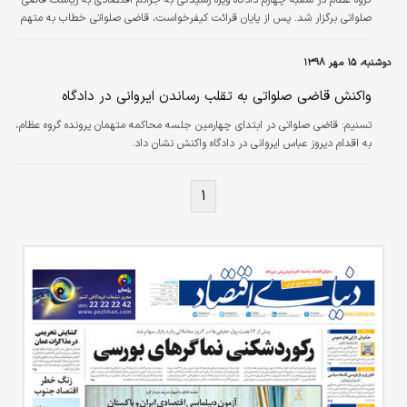
صلواتی برگزار شد. پس از پایان قرائت کیفرخواست، قاضی صلواتی خطاب به متهم
ایروانی گفت: اگر نمی‌توانید ادامه دهید، با توجه به وضعیت جسمی‌تان همین الان
دادگاه را پایان دهیم. وکیل مدافع متهم ایروانی گفت: با توجه به وضعیت موکل و
دوشنبه، ۱۵ مهر ۱۳۹۸
اینکه در حدود ساعت ۹ و نیم صبح به بیمارستان مراجعه کرده و حالشان مساعد
نیست، لذا درخواست دارم دادگاه تعطیل شود. قاضی صلواتی گفت: بدهی عباس…
واکنش قاضی صلواتی به تقلب رساندن ایروانی در دادگاه
تسنیم:
قاضی صلواتی در ابتدای چهارمین جلسه محاکمه متهمان پرونده گروه عظام،
به اقدام دیروز عباس ایروانی در دادگاه واکنش نشان داد.
۱