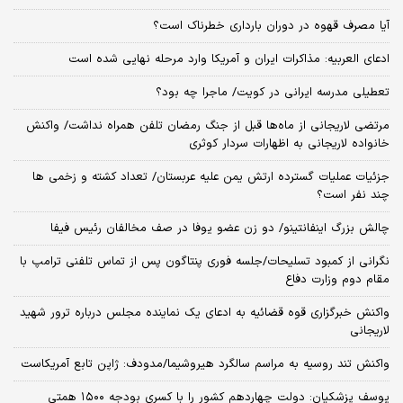
آیا مصرف قهوه در دوران بارداری خطرناک است؟
ادعای العربیه: مذاکرات ایران و آمریکا وارد مرحله نهایی شده است
تعطیلی مدرسه ایرانی در کویت/ ماجرا چه بود؟
مرتضی لاریجانی از ماه‌ها قبل از جنگ رمضان تلفن همراه نداشت/ واکنش
خانواده لاریجانی به اظهارات سردار کوثری
جزئیات عملیات گسترده ارتش یمن علیه عربستان/ تعداد کشته و زخمی ها
چند نفر است؟
چالش بزرگ اینفانتینو/ دو زن عضو یوفا در صف مخالفان رئیس فیفا
نگرانی از کمبود تسلیحات/جلسه فوری پنتاگون پس از تماس تلفنی ترامپ با
مقام دوم وزارت دفاع
واکنش خبرگزاری قوه قضائیه به ادعای یک نماینده مجلس درباره ترور شهید
لاریجانی
واکنش تند روسیه به مراسم سالگرد هیروشیما/مدودف: ژاپن تابع آمریکاست
یوسف پزشکیان: دولت چهاردهم کشور را با کسری بودجه ۱۵۰۰ همتی