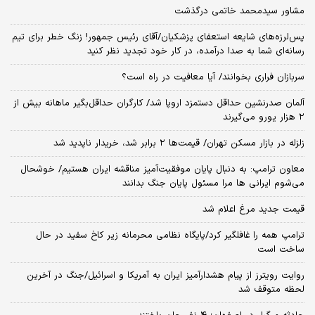
مشاور سیدمحمد خاتمی درگذشت
پس‌لرزه‌های شایعه استعفای پزشکیان/آقای رئیس جمهور! زنگ خطر برای تیم
رسانه‌ای شما به صدا درآمده، در کار خود تجدید نظر کنید
سربازان فراری بخوانند/ آیا معافیت در راه است؟
آلمان صدرنشین حداقل دستمزد اروپا شد/ کارگران حداقل‌بگیر ماهانه بیش از
۲ هزار یورو می‌گیرند
زلزله در بازار مسکن تهران/ قیمت‌ها ۲ برابر شد، خریدار ناپدید شد
معاون ترامپ: به دنبال پایان موفقیت‌آمیز مناقشه ایران هستیم/ خوشحال
می‌شوم ایرانی ها مرا مسئول پایان جنگ بدانند
قیمت جدید مرغ اعلام شد
ترامپ همه را غافلگیر کرد/پایگاه نظامی محرمانه زیر کاخ سفید در حال
ساخت است
روایت رویترز از پیام هشدارآمیز ایران به آمریکا و اسرائیل/جنگ در آخرین
لحظه متوقف شد