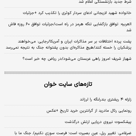
شرط جدید بازنشستگی اعلام شد
خانواده شهید لاریجانی ادعای سردار کوثری را تکذیب کرد +جزئیات
العربیه: توافق بازگشایی تنگه هرمز در راه است/جزئیات توافق ۶۰ روزه فاش
شد
پشت پرده اختلافات بر سر مذاکرات ایران و آمریکا/رجایی: می‌خواهند
پزشکیان را خسته کنند/هیچ مذاکره‌ای بدون پشتوانه جنگ به نتیجه نمی‌رسد
شهباز شریف امروز راهی عربستان می‌شود/در ریاض چه خبر است؟
تازه‌های سایت خوان
زلزله ۴ ریشتری بندرلنگه را لرزاند
رونمایی رئال مادرید از گرانترین خرید تاریخ +عکس
پیشکسوت نیروی دریایی ارتش درگذشت
ضرغامی: تغییر ریل، عین بصیرت است؛ فرصت سوزی نکنیم/ جنگ ما با