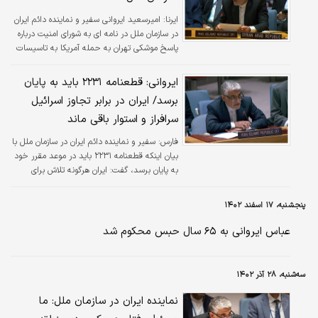
ایرنا:
امیرسعید ایروانی سفیر و نماینده دائم ایران
در سازمان ملل در نامه ای به شورای امنیت درباره
پاسخ موشکی تهران به حمله آمریکا به تاسیسات
هسته ای ایران گفت: اقدام دفاعی ایران در هدف
قرار دادن پایگاه هوایی العدید آمریکا در قطر، به
ایروانی: قطعنامه ۲۲۳۱ باید به پایان
هیچ‌وجه تهدیدی متوجه کشور دوست و برادر،
برسد/ ایران در برابر تجاوز اسرائیل
دولت قطر و ملت شریف آن نمی‌سازد.
سرافراز و استوار باقی ماند
فارس:
سفیر و نماینده دائم ایران در سازمان ملل با
بیان اینکه قطعنامه ۲۲۳۱ باید در موعد مقرر خود
به پایان برسد، گفت: ایران هرگونه تلاش برای
احیای مفاد منقضی ‌شده این قطعنامه را تحت هر
عنوانی قاطعانه رد می‌کند.
پنجشنبه، ۱۷ اسفند ۱۴۰۲
عباس ایروانی به ۶۵ سال حبس محکوم شد
سه‌شنبه، ۲۸ آذر ۱۴۰۲
نماینده ایران در سازمان ملل: ما