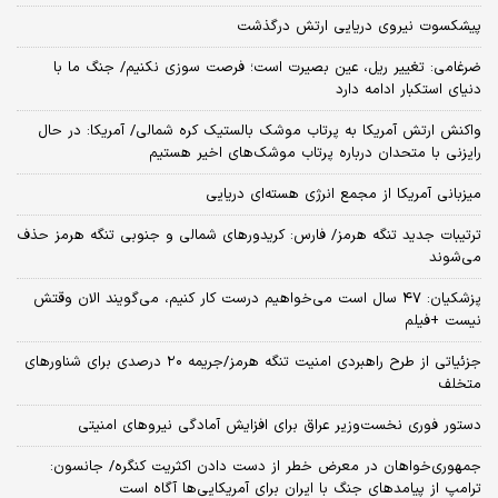
پیشکسوت نیروی دریایی ارتش درگذشت
ضرغامی: تغییر ریل، عین بصیرت است؛ فرصت سوزی نکنیم/ جنگ ما با
دنیای استکبار ادامه دارد
واکنش ارتش آمریکا به پرتاب موشک بالستیک کره شمالی/ آمریکا: در حال
رایزنی با متحدان درباره پرتاب موشک‌های اخیر هستیم
میزبانی آمریکا از مجمع انرژی هسته‌ای دریایی
ترتیبات جدید تنگه هرمز/ فارس: کریدورهای شمالی و جنوبی تنگه هرمز حذف
می‌شوند
پزشکیان: ۴۷ سال است می‌خواهیم درست کار کنیم، می‌گویند الان وقتش
نیست +فیلم
جزئیاتی از طرح راهبردی امنیت تنگه هرمز/جریمه ۲۰ درصدی برای شناورهای
متخلف
دستور فوری نخست‌وزیر عراق برای افزایش آمادگی نیروهای امنیتی
جمهوری‌خواهان در معرض خطر از دست دادن اکثریت کنگره/ جانسون:
ترامپ از پیامدهای جنگ با ایران برای آمریکایی‌ها آگاه است