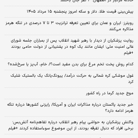
حادثه مرگبار در اصفهان؛ ۴ نفر جان باختند
پیش‌بینی قیمت طلا، دلار و سکه امروز پنجشنبه ۱۵ مرداد ۱۴۰۵
رویترز: ایران و عمان برای تعیین تعرفه ترانزیت ۳ تا ۷ درصدی در تنگه هرمز
مذاکره می‌کنند
روایت پزشکیان از دیدار با رهبر شهید انقلاب پس از بمباران جلسه شورای
عالی امنیت ملی؛ ایشان مانند یک کوه در پشتیبانی از دولت حامی بودند
+فیلم
کدام روش پخت تخم مرغ برای بدن مفید است؟/ خام، آب‌پز یا سرخ‌شده؟
غول موشکی کره شمالی به حرکت درآمد/ پیونگ‌یانگ یک بالستیک شلیک
کرد
موج جدید گرما در راه کشور
خبر جدید پاکستان درباره مذاکرات ایران و آمریکا/ رایزنی کشورها درباره تنگه
هرمز ادامه دارد؟
واکنش پزشکیان به حواشی پیام رهبر انقلاب درباره تفاهم‌نامه آتش‌بس؛
برخی افراد که دنبال تفرقه بودند، از این موضوع سوءاستفاده کردند +فیلم