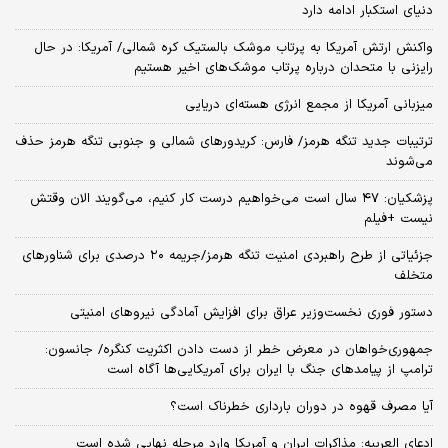
دنیای استکبار ادامه دارد
واکنش ارتش آمریکا به پرتاب موشک بالستیک کره شمالی/ آمریکا: در حال
رایزنی با متحدان درباره پرتاب موشک‌های اخیر هستیم
میزبانی آمریکا از مجمع انرژی هسته‌ای دریایی
ترتیبات جدید تنگه هرمز/ فارس: کریدورهای شمالی و جنوبی تنگه هرمز حذف
می‌شوند
پزشکیان: ۴۷ سال است می‌خواهیم درست کار کنیم، می‌گویند الان وقتش
نیست +فیلم
جزئیاتی از طرح راهبردی امنیت تنگه هرمز/جریمه ۲۰ درصدی برای شناورهای
متخلف
دستور فوری نخست‌وزیر عراق برای افزایش آمادگی نیروهای امنیتی
جمهوری‌خواهان در معرض خطر از دست دادن اکثریت کنگره/ جانسون:
ترامپ از پیامدهای جنگ با ایران برای آمریکایی‌ها آگاه است
آیا مصرف قهوه در دوران بارداری خطرناک است؟
ادعای العربیه: مذاکرات ایران و آمریکا وارد مرحله نهایی شده است