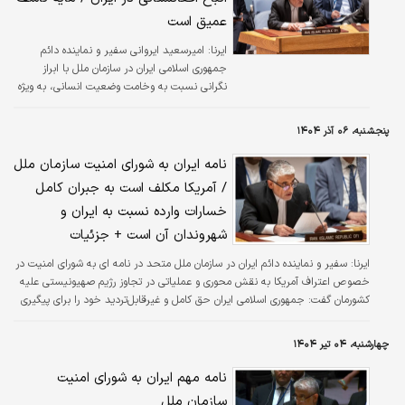
عمیق است
ایرنا:
امیرسعید ایروانی سفیر و نماینده دائم
جمهوری اسلامی ایران در سازمان ملل با ابراز
نگرانی نسبت به وخامت وضعیت انسانی، به‌ ویژه
با نزدیک‌شدن فصل زمستان و در پی زمین‌لرزه‌های
اخیر، تاکید کرد: بازگرداندن اتباع فاقد مدرک
پنجشنبه، ۰۶ آذر ۱۴۰۴
افغانستانی با رعایت کامل حقوق بین‌الملل و
اصول بشردوستانه و با احترام کامل به کرامت
نامه ایران به شورای امنیت سازمان ملل
انسانی انجام شده است.
/ آمریکا مکلف است به جبران کامل
خسارات وارده نسبت به ایران و
شهروندان آن است + جزئیات
ایرنا:
سفیر و نماینده دائم ایران در سازمان ملل متحد در نامه ای به شورای امنیت در
خصوص اعتراف آمریکا به نقش محوری و عملیاتی در تجاوز رژیم صهیونیستی علیه
کشورمان گفت: جمهوری اسلامی ایران حق کامل و غیرقابل‌تردید خود را برای پیگیری
از طریق تمامی مسیرهای حقوقی در دسترس به‌منظور ایجاد سازوکار پاسخگویی
نسبت به مسوولان و نیز تامین جبران کامل همه خسارات و زیان‌های وارده ناشی از
چهارشنبه، ۰۴ تیر ۱۴۰۴
این فعل بین‌المللی متخلفانه، محفوظ می‌دارد.
نامه مهم ایران به شورای امنیت
سازمان ملل