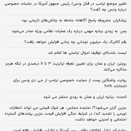
تغییر موضع ترامپ در قبال ونس/ رئیس جمهور آمریکا در جلسات خصوصی
درباره ونس چه گفت؟
پزشکیان: مشروطه پاسخ آگاهانه جامعه به چالش‌های تاریخی بود
یمن: به زودی بیانیه مهمی درباره یک عملیات نظامی ویژه صادر می‌شود
رقم کالابرگ یک میلیون تومانی چه زمانی افزایش خواهد یافت؟
لیست بلندبالای توقیف اموال تراستی ها اعلام شد
رویترز: ایران و عمان برای تعیین تعرفه ترانزیت ۳ تا ۷ درصدی در تنگه هرمز
مذاکره می‌کنند
روایت واشنگتن پست از حمایت خصوصی ترامپ از جی دی ونس برای
انتخابات 2028
الحدث: بیانیه ایران و عمان به زودی منتشر می شود
بنزین گران می‌شود؟/ نماینده مجلس: هر شوک قیمتی می تواند انتظارات
تورمی را تشدید کند/ در شرایط جنگی افزایش قیمت بنزین پیامدهای گسترده
اجتماعی و امنیتی خواهد داشت
پولیتیکو: تبادل اطلاعات نظامی بین آمریکا و اوکراین افزایش یافته است