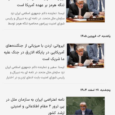
تنگه هرمز بر عهده آمریکا است
ایسنا:
نماینده دائم جمهوری اسلامی ایران نزد
سازمان ملل متحد، در نامه ای به دبیرکل و رئیس
شورای امنیت پیرامون محاصره تنگه هرمز توسط
ایالات متحده آمریکا گفت: آمریکا مسئولیت کامل
این عمل متخلفانه بین‌المللی و کلیه تبعات ناشی
یکشنبه، ۰۲ فروردین ۱۴۰۵
از آن از جمله آثار آن بر صلح و امنیت منطقه‌ای و
بین‌المللی، را بر عهده دارد.
ایروانی: اردن با میزبانی از جنگنده‌های
آمریکایی در پایگاه الازرق در جنگ علیه
ما شریک است
ایسنا:
سفیر و نماینده دائم جمهوری اسلامی ایران
نزد سازمان ملل متحد در نامه ای به دبیرکل و
رئیس شورای امنیت بابت ادعای اردن و در اختیار
گذاشتن سرزمین خود برای حملات ایالات متحده
آمریکا علیه کشورمان، به‌طور قاطع و بدون ابهام،
پنجشنبه، ۲۸ اسفند ۱۴۰۴
اتهامات بی‌اساس و گمراه‌کننده مندرج در نامه
نمایندگی اردن در سازمان ملل را رد کرد.
نامه اعتراضی ایران به سازمان ملل در
پی ترور ۲ مقام اطلاعاتی و امنیتی
ارشد کشور