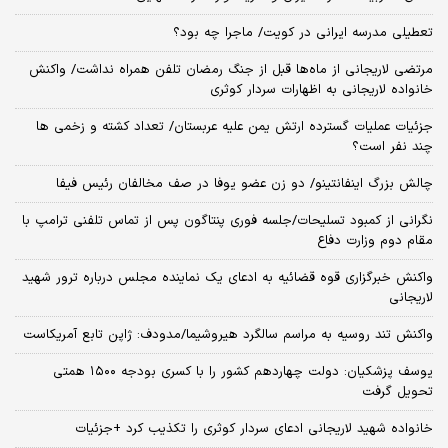
تعطیلی مدرسه ایرانی در کویت/ ماجرا چه بود؟
مرتضی لاریجانی از ماه‌ها قبل از جنگ رمضان تلفن همراه نداشت/ واکنش
خانواده لاریجانی به اظهارات سردار کوثری
جزئیات عملیات گسترده ارتش یمن علیه عربستان/ تعداد کشته و زخمی ها
چند نفر است؟
چالش بزرگ اینفانتینو/ دو زن عضو یوفا در صف مخالفان رئیس فیفا
نگرانی از کمبود تسلیحات/جلسه فوری پنتاگون پس از تماس تلفنی ترامپ با
مقام دوم وزارت دفاع
واکنش خبرگزاری قوه قضائیه به ادعای یک نماینده مجلس درباره ترور شهید
لاریجانی
واکنش تند روسیه به مراسم سالگرد هیروشیما/مدودف: ژاپن تابع آمریکاست
یوسف پزشکیان: دولت چهاردهم کشور را با کسری بودجه ۱۵۰۰ همتی
تحویل گرفت
خانواده شهید لاریجانی ادعای سردار کوثری را تکذیب کرد +جزئیات