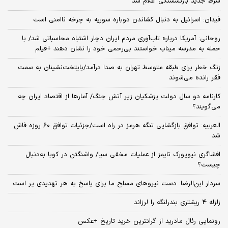
شرط جدید بازنشستگی اعلام شد
فیدان: اسرائیل به دنبال کشاندن دوباره سوریه به چرخه ناامنی است
روحانی: آمریکا درباره تاب‌آوری مردم ایران دچار اشتباه محاسباتی شد/ با
حمله به مدرسه میناب خواستند بی‌رحمی خود را نشان دهند +فیلم
زنگ خطر برای طبقه متوسط تهران به صدا درآمد/پایتخت‌نشینان به سمت
فقر رانده می‌شوند
کارنامه دو سال دولت پزشکیان زیر آتش جنگ/ آمارها از اقتصاد ایران چه
می‌گویند؟
العربیه: توافق بازگشایی تنگه هرمز در راه است/جزئیات توافق ۶۰ روزه فاش
شد
افشاگری نیویورک تایمز از عملیات مخفی سیا/ واشنگتن در کوبا به‌دنبال
چیست؟
سردار ابن‌الرضا: دست نیروهای مسلح ما برای پاسخ به هر تهدیدی پر است
زلزله ۴ ریشتری بندرلنگه را لرزاند
رونمایی رئال مادرید از گرانترین خرید تاریخ +عکس