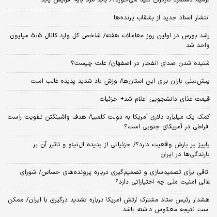
ترمیم دستمزد کارگران کلید می‌خورد؟/ باید مزد پایه افزایش یابد
انتشار اسناد جدید از بشقاب پرنده‌ها
رشد بورس در اولین روز معاملات هفته/ شاخص کل وارد کانال 5.5 میلیون
واحد شد
شنیده شدن صدای انفجار در اصفهان/ علت چیست؟
پیش‌بینی باران برای این استان‌ها/ وزش باد شدید پدیده غالب است
قیمت غذای دانشجویی اعلام شد+ جزئیات
کمک یک میلیارد دلاری آمریکا به دولت کلمبیا/ هدف واشینگتن تقویت راست
افراطی در آمریکای جنوبی است؟
پاییز پر بارش واقعیت دارد؟/ جزئیاتی از پدیده ال‌نینو و تاثیر آن بر
بارندگی‌ها در ایران
اتاقی برای تصمیم‌سازی و تصمیم‌گیری درباره پرونده‌های حساس/ شورای
عالی امنیت ملی چه اختیاراتی دارد؟
هشدار رئیس ستاد مشترک ارتش آمریکا درباره تشدید درگیری با ایران/ ممکن
است نتیجه معکوس داشته باشد