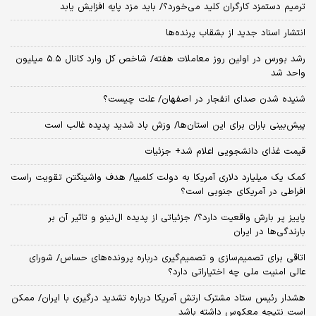
ترمیم دستمزد کارگران کلید می‌خورد؟/ باید مزد پایه افزایش یابد
انتشار اسناد جدید از بشقاب پرنده‌ها
رشد بورس در اولین روز معاملات هفته/ شاخص کل وارد کانال ۵.۵ میلیون
واحد شد
شنیده شدن صدای انفجار در اصفهان/ علت چیست؟
پیش‌بینی باران برای این استان‌ها/ وزش باد شدید پدیده غالب است
قیمت غذای دانشجویی اعلام شد+ جزئیات
کمک یک میلیارد دلاری آمریکا به دولت کلمبیا/ هدف واشینگتن تقویت راست
افراطی در آمریکای جنوبی است؟
پاییز پر بارش واقعیت دارد؟/ جزئیاتی از پدیده ال‌نینو و تاثیر آن بر
بارندگی‌ها در ایران
اتاقی برای تصمیم‌سازی و تصمیم‌گیری درباره پرونده‌های حساس/ شورای
عالی امنیت ملی چه اختیاراتی دارد؟
هشدار رئیس ستاد مشترک ارتش آمریکا درباره تشدید درگیری با ایران/ ممکن
است نتیجه معکوس داشته باشد