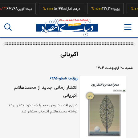
5
۰٫۰۰ %
یورو
217,300
۰٫۰۰ %
درهم امارات
50,991
۰٫۰۰ %
بیت کوین
64,768
%
اکبریانی
شنبه، ۲۰ اردیبهشت ۱۴۰۴
روزنامه شماره ۶۲۸۵
انتشار رمانی جدید از محمدهاشم
اکبریانی
دنیای اقتصاد: رمان «صحرا همه درد انتظار بود»
نوشته محمدهاشم اکبریانی منتشر شد.