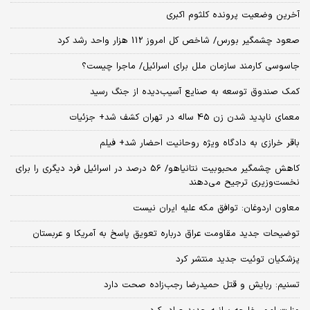
آخرین وضعیت پرونده کلثوم اکبری
صعود چشمگیر بورس/ شاخص کل امروز 112 هزار واحد رشد کرد
جاسوسی کارمند سازمان ملل برای اسرائیل/ ماجرا چیست؟
کمک صندوق توسعه به صنایع آسیب‌دیده از جنگ رسید
معمای ناپدید شدن زن 45 ساله در تهران کشف شد+ جزئیات
باقر خرازی به دادگاه ویژه روحانیت احضار شد+ فیلم
کاهش چشمگیر محبوبیت نتانیاهو/ 56 درصد در اسرائیل فرد دیگری را برای
نخست‌وزیری ترجیح می‌دهند
معاون اردوغان: توافق مکه علیه ایران نیست
توضیحات جدید مقاومت عراق درباره تعویق پاسخ به آمریکا و عربستان
پزشکیان توئیت جدید منتشر کرد
تسنیم: ربایش و قتل حمیدرضا رجب‌زاده صحت دارد