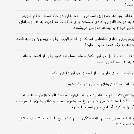
ست؟
نتقاد روزنامه جمهوری اسلامی از مخالفان دولت/ صدور حکم شورش
لیه دولت قانونی، عادی نیست/ برای بازگشت به قدرت به هر وسیله‌ای
تی دروغ و توطئه متوسل می‌شوند
یش‌بینی منابع اطلاعاتی آمریکا از اقدام قریب‌الوقوع پوتین/ روسیه قصد
مله به یک عضو ناتو را دارد؟
نتشار متن کامل توافق مکه/ حمله مسلحانه علیه یکی از اعضا، حمله
لیه هر سه کشور است
وئیت اسحاق دار پس از امضای توافق دفاعی مکه
ملات به کشتی‌های اماراتی در تنگه هرمز
اکنش تند امام جمعه اردبیل به اظهارات محمدباقر خرازی/ خطاب به
ستگاه قضا: شخصی خبر دروغ به رهبری بست و دفتر رهبری با صراحت
ن را رد کرد، آیا این جرم است یا خیر؟
جزئیات صدور احکام بازنشستگی اعلام شد/ این افراد باید ۵ سال بیشتر
دمت کنند