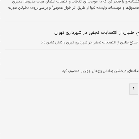
خشنامه‌ای را صادر کرد که به موجب آن انتخاب و انتصاب اعضای هیات مدیره‌ها، مدیران
س
 صندوق‌ها و موسسات وابسته ‌تنها از طریق "فراخوان عمومی" و بررسی رزومه نخبگان صورت
ق
آ
طلبان از انتصابات نجفی در شهرداری تهران
ق
صلاح طلبان از انتصابات نجفی در شهرداری تهران واکنش نشان داد.
قی
ق
دادهای درخشان ودانش پژوهان جوان را منصوب کرد.
ت
ا
۱
م
ش
پ