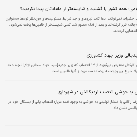
ش
ی: همه کشور را گشتید و شایسته‌تر از دامادتان پیدا نکردید؟
ر
 حضرات نمی‌توانند ادعا کنند نیروهای واجد شرایط مسئولیت‌های موردنظر توسط مسئولین
جانبه قرار گرفته‌اند و بعد از آنکه معلوم شد کسی شایسته‌تر از فامیل‌ها یافت نمی‌شود،
ا
تصابی کرده‌اند.
ف
:
کارکنان معترض می‌گویند از ۱۳ انتصاب که وزیر جدید[سید جواد ساداتی نژاد] انجام داده
آ
ص
ی به حواشی انتصاب نزدیکانش در شهرداری
ج
ضا زاکانی با انتشار توئیتی به حواشی به وجود آمده درباره انتصاب یکی از بستگان خود در
واکنش نشان داد.
ک
م
ب