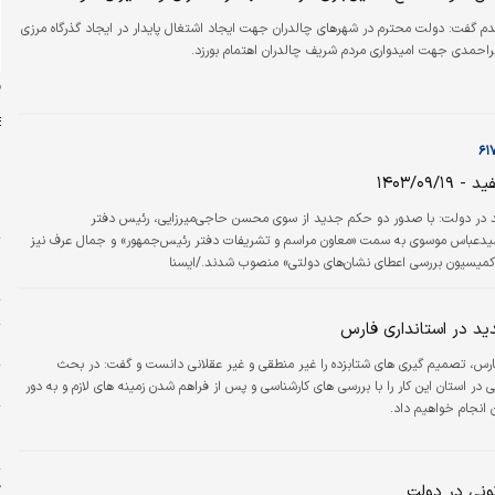
دم گفت: دولت محترم در شهرهای چالدران جهت ایجاد اشتغال پایدار در ایجاد گذرگاه مرزی
احمدی جهت امیدواری مردم شریف چالدران اهتمام بورزد.
ن
۱۴۰۳/۰۹/
س
 در دولت: با صدور دو حکم جدید از سوی محسن حاجی‌میرزایی، رئیس دفتر
ت
د‌عباس موسوی به سمت «معاون مراسم و تشریفات دفتر رئیس‌جمهور» و جمال عرف نیز
میسیون بررسی اعطای نشان‌های دولتی» منصوب شدند‌./ایسنا
ا
ت
ید در استانداری فارس
پ
فارس، تصمیم گیری های شتابزده را غیر منطقی و غیر عقلانی دانست و گفت: در بحث
ش
 در استان این کار را با بررسی های کارشناسی و پس از فراهم شدن زمینه های لازم و به دور
 انجام خواهیم داد.
پ
م
ژ
ونی در دولت