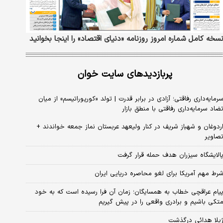
سخه کامل شماره امروز روزنامه «دنیای‌ اقتصاد» را اینجا بخوانید
پربازدیدهای سایت خوان
رمایه‌داری رفاقتی؛ آزادی در برابر قدرت | تولد «کورپوراتیسم» از میان
ضاد سرمایه‌داری رفاقتی با منطق بازار
ردوغان و شهباز شریف در کنار ولیعهد عربستان نماز جمعه خواندند +
صاویر
الایشگاه سیزران هدف حمله قرار گرفت
رط مهم آمریکا برای لغو محاصره دریایی ایران
یام عراقچی خطاب به همسایگان؛ زمان آن فرا رسیده است که به خود
تکی باشیم و برادری واقعی را در پیش گیریم
یلا هدائی درگذشت