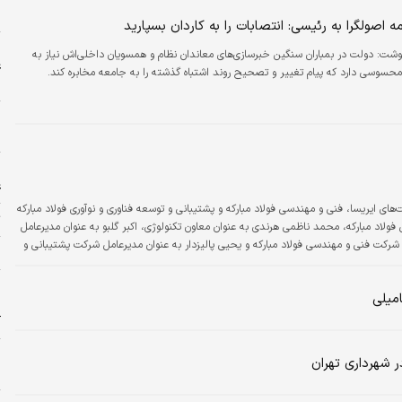
ا
ه اصولگرا به رئیسی: انتصابات را به کاردان بسپارید
ا
وشت: دولت در بمباران سنگین خبرسازی‌های معاندان نظام و همسویان داخلی‌اش نیاز به
ع
محسوسی دارد که پیام تغییر و تصحیح روند اشتباه گذشته را به جامعه مخابره کند.
ح
پ
ح
ا
ع
های ایریسا، فنی و مهندسی فولاد مبارکه و پشتیبانی و توسعه فناوری و نوآوری فولاد مبارکه
ت
لاد مبارکه، محمد ناظمی هرندی به عنوان معاون تکنولوژی، اکبر گلبو به عنوان مدیرعامل
شرکت ایریسا، سید مهدی نقوی به عنوان مدیرعامل شرکت فنی و مهندسی فولاد مبارکه و یحیی پالیزدار به عنوان مدیرعامل شرکت پشتیبانی و
ح
و
میلی
د
آ
 شهرداری تهران
خ