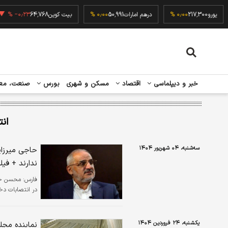
۰
یورو
217,300
۰٫۰۰ %
درهم امارات
50,991
۰٫۰۰ %
بیت کوین
64,768
−۰٫۲۳ %
خبر و دیپلماسی
اقتصاد
مسکن و شهری
بورس
صنعت، مع
ان
سه‌شنبه، ۰۴ شهریور ۱۴۰۴
حاجی میرزایی
ندارند + فیل
فارس:
محسن حاج
در انتصابات دخا
یکشنبه، ۲۴ فروردین ۱۴۰۴
نماینده مجل