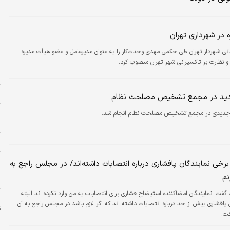
ح
ح
ه در شهرداری تهران
س
کانی شهردار تهران طی حکمی مهدی وحدت‌کار را به عنوان مدیرعامل و عضو هیأت مدیره
و نظارت بر تاکسیرانی شهر تهران منصوب کرد.
و
م
خ
دید در مجمع تشخیص مصلحت نظام
خ
 جدیدی در مجمع تشخیص مصلحت نظام انجام شد.
د
ا
خ
رخی نمایندگان پافشاری درباره انتصابات داشته‌اند/ در مجلس راجع به
ش
نم
ت
فت: نمایندگان امضاکننده استیضاح فشاری برای انتصابات به من وارد نکرده اند البته
 پافشاری بیش از حد درباره انتصابات داشته اند که اگر لازم باشد در مجلس راجع به آن
ق
ت.
ا