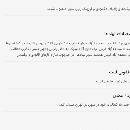
کت‌های زامیاد، مگاموتور و لیزینگ رایان سایپا منصوب شدند.
ب
م
ت
صابات نهادها
هوری در انتصابات منطقه آزاد کیش تکذیب شد. در پی انتشار برخی شایعات و گمانه‌زنی‌ها
پ
صابات منطقه آزاد کیش، یک منبع آگاه نزدیک به دفتر رئیس‌جمهور ضمن تکذیب مطالب
ت
 منطقه آزاد کیش همانند سایر نهادها، در چارچوب ساز و کارهای قانونی و براساس
«هیچ‌یک از مقامات نهاد ریاست‌جمهوری مجاز به دخالت در انتصابات نیستند. رئیس‌جمهور
و
انونی است
ا
 ملی نفت قانونی است.
کرد+ عکس
س
ند ماه فعالیت خود در شهرداری تهران منتشر کرد.
ق
ع