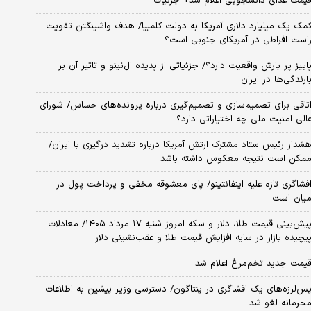
یمت غذای دانشجویی اعلام شد+ جزئیات
مک یک میلیارد دلاری آمریکا به دولت کلمبیا/ هدف واشینگتن تقویت
است افراطی در آمریکای جنوبی است؟
اییز پر بارش واقعیت دارد؟/ جزئیاتی از پدیده ال‌نینو و تاثیر آن بر
ارندگی‌ها در ایران
تاقی برای تصمیم‌سازی و تصمیم‌گیری درباره پرونده‌های حساس/ شورای
الی امنیت ملی چه اختیاراتی دارد؟
شدار رئیس ستاد مشترک ارتش آمریکا درباره تشدید درگیری با ایران/
مکن است نتیجه معکوس داشته باشد
فشاگری تازه علیه اینفانتینو/ پای معشوقه مخفی و پرداخت پول در
یان است
پیش‌بینی قیمت طلا، دلار و سکه امروز شنبه ۱۷ مرداد ۱۴۰۵/ معادلات
یچیده بازار در سایه افزایش قیمت طلا و عقب‌نشینی دلار
یمت جدید تخم‌مرغ اعلام شد
س‌لرزه‌های یک افشاگری در پنتاگون/ دسترسی وزیر پیشین به اطلاعات
حرمانه لغو شد