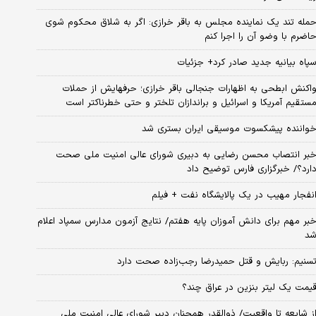
مله تند یک نماینده مجلس به باقر خرازی: اگر به شلاق محکوم شوی
اضرم با وضو آن را اجرا کنم
پاه بیانیه جدید صادر کرد+ جزئیات
اکنش ابطحی به اظهارات جنجالی باقر خرازی؛ حرفهایش از حملات
ستقیم آمریکا و اسرائیل و براندازان تلختر و حتی خطرناکتر است
واننده پیشکسوت موسیقی ایران بستری شد
بر انتصاب محسن رضایی به دبیری شورای عالی امنیت ملی صحت
ارد؟/ خبرگزاری فارس توضیح داد
نفجار مهیب در یک پالایشگاه نفت + فیلم
بر مهم برای دانش آموزان پایه هفتم/ نتایج آزمون مدارس سمپاد اعلام
د
سنیم: ربایش و قتل حمیدرضا رجب‌زاده صحت دارد
یمت یک لیتر بنزین در عراق چند؟
ز شایعه تا واقعیت/ ذوالقدر همچنان دبیر شورای ‌عالی امنیت ملی