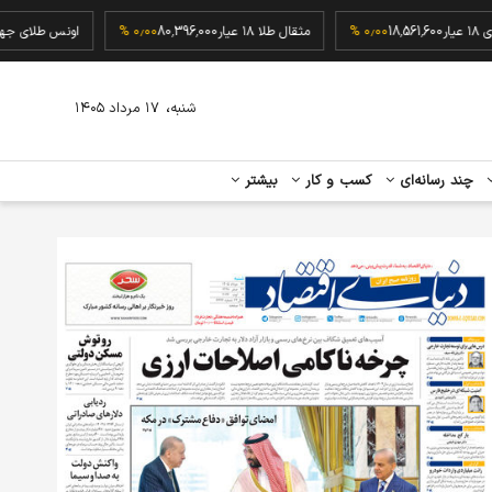
رم طلای ۱۸ عیار
18,561,600
۰٫۰۰ %
مثقال طلا ۱۸ عیار
80,396,000
۰٫۰۰ %
اونس طل
،
شنبه
۱۷ مرداد ۱۴۰۵
چند رسانه‌ای
کسب و کار
بیشتر