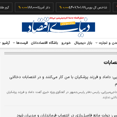
‎
شاخص کل بورس
5,407,901.78
۰٫۰۰ %
دلار آمریکا
188,000
۰٫۰۰ %
گ
دن و تجارت
بازار دیجیتال
خودرو
باشگاه اقتصاددانان
قیمت‌ها
آرشیو
تصابات
: داماد و فرزند پزشکیان با من کار می‌کنند و در انتصابات دخالتی
م
ی‌میرزایی، رئیس دفتر رئیس‌جمهور در گفتگوی ویژه خبری گفت: داماد و فرزند پزشکیان
لتی ندارند.
س: دولت مانع فامیل‌بازی در انتصاب فرمانداران و مدیران شود