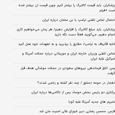
زشکیان: باید قیمت کالابرگ را بیشتر کنیم چون قیمت ارز بیشتر شده
ست +فیلم
حتمال تماس تلفنی ترامپ با بن سلمان درباره ایران
زشکیان: باید مبلغ کالابرگ را افزایش دهیم/ هر زمان می‌خواهیم کاری
نجام دهیم، می‌گویند فعلاً دست نگه دارید
نایه قالیباف به ترامپ/ حقایق را بپذیرید و به تعهدات خود عمل کنید
ماس تلفنی وزیران خارجه ایران و موریتانی درباره حملات آمریکا و
سرائیل علیه ایران
من: اتاق فرماندهی نیروهای سعودی در حملات موشکی هدف قرار
رفت
نفجار در حومه دمشق / چند نفر کشته و زخمی شدند؟
رکناری دو رئیس بخش موساد پس از ناکامی‌ها درباره ایران
حریم های جدید آمریکا علیه کوبا
ارس: محسن رضایی دبیر شورای عالی امنیت ملی شد