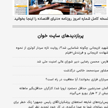
سخه کامل شماره امروز روزنامه «دنیای‌ اقتصاد» را اینجا بخوانید
پربازدیدهای سایت خوان
هید لاریجانی چگونه شناسایی شد؟/ روایت تازه سردار کوثری از نحوه
هادت لاریجانی و فرزندش+فیلم
ارس: محسن رضایی دبیر شورای عالی امنیت ملی شد
شاور سیدمحمد خاتمی درگذشت
ربازان فراری بخوانند/ آیا معافیت در راه است؟
لمان صدرنشین حداقل دستمزد اروپا شد/ کارگران حداقل‌بگیر ماهانه
یش از ۲ هزار یورو می‌گیرند
س‌لرزه‌های شایعه استعفای پزشکیان/آقای رئیس جمهور! زنگ خطر برای
یم رسانه‌ای شما به صدا درآمده، در کار خود تجدید نظر کنید