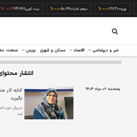
۰٫۰۰
یورو
217,300
۰٫۰۰ %
درهم امارات
50,991
۰٫۰۰ %
بیت کوین
64,768
٫۲۳ %
خبر و دیپلماسی
اقتصاد
مسکن و شهری
بورس
صنعت، مع
انتشار محتوای
پنجشنبه، ۰۲ مرداد ۱۴۰۴
کنایه آذر م
بگیرید
دبیرکل حزب ات
شد.