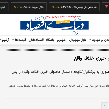
‎−۰
شاخص کل بورس
5,407,901.78
۰٫۰۰ %
دلار آمریکا
188,000
۰٫۰۰ %
دن و تجارت
بازار دیجیتال
خودرو
باشگاه اقتصاددانان
قیمت‌ها
آرشیو
 خبری خلاف واقع
نصوری به پزشکیان/لایحه «انتشار محتوای خبری خلاف واقع» را پس
حاد ملت خواستار پس گرفتن لایحه جنجالی مربوط به فضای مجازی توسط رئیس‌جمهور
۱