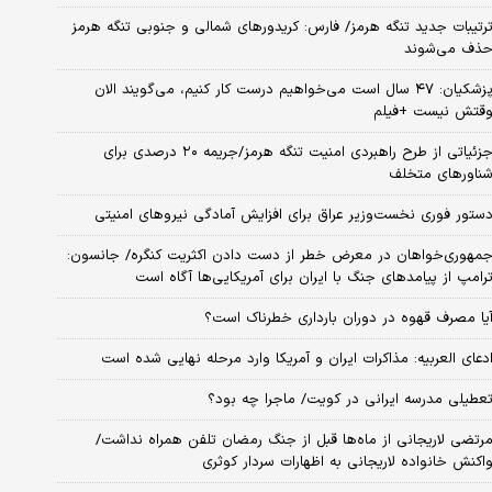
رتیبات جدید تنگه هرمز/ فارس: کریدورهای شمالی و جنوبی تنگه هرمز
ذف می‌شوند
پزشکیان: ۴۷ سال است می‌خواهیم درست کار کنیم، می‌گویند الان
قتش نیست +فیلم
جزئیاتی از طرح راهبردی امنیت تنگه هرمز/جریمه ۲۰ درصدی برای
ناورهای متخلف
ستور فوری نخست‌وزیر عراق برای افزایش آمادگی نیروهای امنیتی
مهوری‌خواهان در معرض خطر از دست دادن اکثریت کنگره/ جانسون:
رامپ از پیامدهای جنگ با ایران برای آمریکایی‌ها آگاه است
یا مصرف قهوه در دوران بارداری خطرناک است؟
دعای العربیه: مذاکرات ایران و آمریکا وارد مرحله نهایی شده است
عطیلی مدرسه ایرانی در کویت/ ماجرا چه بود؟
رتضی لاریجانی از ماه‌ها قبل از جنگ رمضان تلفن همراه نداشت/
اکنش خانواده لاریجانی به اظهارات سردار کوثری