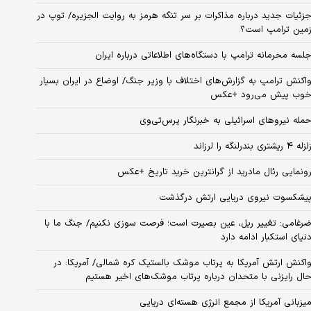
زئیات جدید درباره مذاکرات بر سر تنگه هرمز به روایت الجزیره/ توپ در
مین ترامپ است؟
لسه محرمانه ترامپ با دستگاه‌های اطلاعاتی درباره ایران
اکنش ترامپ به گزارش‌های اختلاف با وزیر جنگ/ اوضاع در ایران بسیار
وب پیش می‌رود +عکس
مله نیروهای اسرائیلی به خبرنگار پرس‌تی‌وی
زله ۴ ریشتری بندرلنگه را لرزاند
ونمایی رئال مادرید از گرانترین خرید تاریخ +عکس
یشکسوت نیروی دریایی ارتش درگذشت
رغامی: تغییر ریل، عین بصیرت است؛ فرصت سوزی نکنیم/ جنگ ما با
نیای استکبار ادامه دارد
اکنش ارتش آمریکا به پرتاب موشک بالستیک کره شمالی/ آمریکا: در
ال رایزنی با متحدان درباره پرتاب موشک‌های اخیر هستیم
یزبانی آمریکا از مجمع انرژی هسته‌ای دریایی