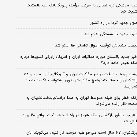
ول موشکی کره شمالی به حرکت درآمد/ پیونگ‌یانگ یک بالستیک
لیک کرد
وج جدید گرما در راه کشور
رط جدید بازنشستگی اعلام شد
یست بلندبالای توقیف اموال تراستی ها اعلام شد
بر جدید پاکستان درباره مذاکرات ایران و آمریکا/ رایزنی کشورها درباره
نگه هرمز ادامه دارد؟
شت پرده اختلافات بر سر مذاکرات ایران و آمریکا/رجایی: می‌خواهند
زشکیان را خسته کنند/هیچ مذاکره‌ای بدون پشتوانه جنگ به نتیجه
می‌رسد
نگ خطر برای طبقه متوسط تهران به صدا درآمد/پایتخت‌نشینان به
مت فقر رانده می‌شوند
العربیه: توافق بازگشایی تنگه هرمز در راه است/جزئیات توافق ۶۰ روزه
اش شد
پزشکیان: ۴۷ سال است می‌خواهیم درست کار کنیم، می‌گویند الان