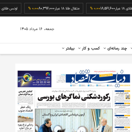
گرم طلای ۱۸ عیار
18,561,600
۰٫۰۰ %
مثقال طلا ۱۸ عیار
80,396,000
۰٫۰۰ %
اونس ط
،
جمعه
۱۶ مرداد ۱۴۰۵
چند رسانه‌ای
کسب و کار
بیشتر