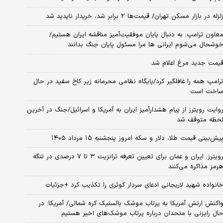
لزله در بازار مسکن تهران/ قیمت‌ها ۲ برابر شد، خریدار ناپدید شد
عاون ترامپ: به دنبال پایان موفقیت‌آمیز مناقشه ایران هستیم/
وشحال می‌شوم ایرانی ها مرا مسئول پایان جنگ بدانند
یمت جدید مرغ اعلام شد
رامپ همه را غافلگیر کرد/پایگاه نظامی محرمانه زیر کاخ سفید در حال
اخت است
وایت رویترز از پیام هشدارآمیز ایران به آمریکا و اسرائیل/جنگ در آخرین
حظه متوقف شد
یش‌بینی قیمت طلا، دلار و سکه امروز پنجشنبه ۱۵ مرداد ۱۴۰۵
رویترز: ایران و عمان برای تعیین تعرفه ترانزیت ۳ تا ۷ درصدی در تنگه
رمز مذاکره می‌کنند
انواده شهید لاریجانی ادعای سردار کوثری را تکذیب کرد +جزئیات
اکنش ارتش آمریکا به پرتاب موشک بالستیک کره شمالی/ آمریکا: در
ال رایزنی با متحدان درباره پرتاب موشک‌های اخیر هستیم