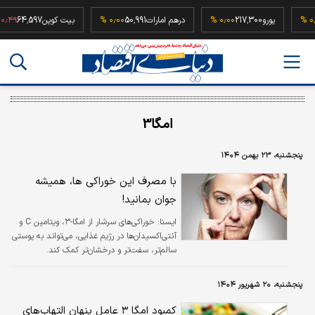
5
۰٫۰۰ %
یورو
217,300
۰٫۰۰ %
درهم امارات
50,991
۰٫۰۰ %
بیت کوین
64,597
%
امگا3
پنجشنبه، ۲۳ بهمن ۱۴۰۴
با مصرف این خوراکی ها، همیشه
جوان بمانید!
ایسنا:
خوراکی‌های سرشار از امگا-۳، ویتامین C و
آنتی‌اکسیدان‌ها در رژیم غذایی، می‌تواند به پوستی
سالم‌تر، سفت‌تر و درخشان‌تر کمک کند.
پنجشنبه، ۲۰ شهریور ۱۴۰۴
کمبود امگا ۳ عامل پنهان التهاب‌های