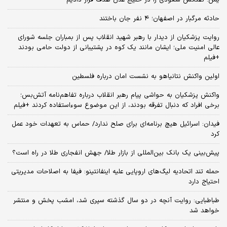
حادثه مرگبار در اصفهان؛ ۴ نفر جان باختند
روایت پزشکیان از دیدار با رهبر شهید انقلاب پس از بمباران جلسه شورای
عالی امنیت ملی؛ ایشان مانند یک کوه در پشتیبانی از دولت حامی بودند
+فیلم
اولین واکنش نتانیاهو به نشست امان درباره فلسطین
واکنش پزشکیان به حواشی پیام رهبر انقلاب درباره تفاهم‌نامه آتش‌بس؛
برخی افراد که دنبال تفرقه بودند، از این موضوع سوءاستفاده کردند +فیلم
فیدان: اسرائیل هیچ برنامه‌ای برای صلح ندارد/ حماس به تعهدات خود عمل
کرد
پیش‌بینی یک بانک بین‌المللی از بازار طلا/ جهش انفجاری طلا در راه است؟
حمله تند اتحادیه لیگ‌های اروپایی علیه اینفانتینو: فیفا به اصلاحات مدیریتی
احتیاج دارد
طباطبایی: روایت آنچه در دو سال گذشته سپری شد، امشب پخش و منتشر
خواهد شد