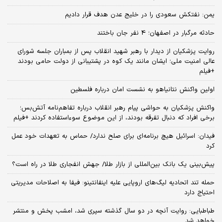
یمن: نفتکش سعودی را در خلیج عدن هدف قرار دادیم
حادثه مرگبار در اصفهان؛ 4 نفر جان باختند
روایت پزشکیان از دیدار با رهبر شهید انقلاب پس از بمباران جلسه شورای
عالی امنیت ملی؛ ایشان مانند یک کوه در پشتیبانی از دولت حامی بودند
+فیلم
اولین واکنش نتانیاهو به نشست امان درباره فلسطین
واکنش پزشکیان به حواشی پیام رهبر انقلاب درباره تفاهم‌نامه آتش‌بس؛
برخی افراد که دنبال تفرقه بودند، از این موضوع سوءاستفاده کردند +فیلم
فیدان: اسرائیل هیچ برنامه‌ای برای صلح ندارد/ حماس به تعهدات خود عمل
کرد
پیش‌بینی یک بانک بین‌المللی از بازار طلا/ جهش انفجاری طلا در راه است؟
حمله تند اتحادیه لیگ‌های اروپایی علیه اینفانتینو: فیفا به اصلاحات مدیریتی
احتیاج دارد
طباطبایی: روایت آنچه در دو سال گذشته سپری شد، امشب پخش و منتشر
خواهد شد