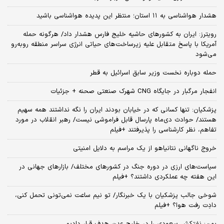
هشدار هواشناسی به ۱۱ استان؛ منتظر این پدیده هواشناسی باشید
رویترز: ایران به کشورهای حاشیه خلیج فارس هشدار داد/ هرگونه حمله
آمریکا با پاسخ متقابل علیه زیرساخت‌های حیاتی انرژی سراسر منطقه روبه‌رو
می‌شود
حمله دوباره نخست وزیر سابق اسرائیل به قطر
انفجار مرگبار در جایگاه CNG شهرک صنعتی صحنه + جزئیات
پزشکیان: تنها کسانی که در خیابان بودند ایران را نگه نداشتند همه سهیم
هستند/ حوادث دی‌ماه پارسال قابل فراموشی نیست/ رهبر انقلاب در مورد
تفاهم، نظر کارشناسی را پذیرفتند +فیلم
خروج ناگهانی نتانیاهو از یک مراسم به دلایل امنیتی
سیاست‌های ارزی در دوره جنگ در کشورهای مختلف/ بازارهای جهانی در
این هفته چه عملکردی داشتند؟ +فیلم
شوخی جالب پزشکیان با یک خبرنگار/ تو نیم ساعت نمی‌تونی تحمل کنی،
دادِت رفت هوا؟ +فیلم
یمن: نفتکش سعودی را در خلیج عدن هدف قرار دادیم