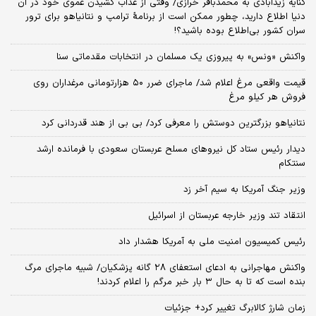
کنایه زیدآبادی به محمدباقر خرازی/ وقتی از عذاب کشیدن عموی خود در آن
دنیا اطلاع دارید، چطور ممکن است از برنامهٔ ترامپ و نتانیاهو برای ترور
سران کشور بی‌اطلاع بوده باشید؟!
واکنش «ونس» به پیروزی یک مسلمان در انتخابات مقدماتی سنا
قیمت واقعی مرغ اعلام شد/ ماجرای ضرر ۵۰ هزارتومانی مرغداران روی
فروش هر کیلو مرغ
نتانیاهو بزرگترین دوستش را معرفی کرد/ بی بی از هند قدردانی کرد
دیدار رئیس ستاد کل نیروهای مسلح عربستان سعودی با فرمانده ارشد
سنتکام
وزیر جنگ آمریکا به سیم آخر زد
انتقاد تند وزیر خارجه عربستان از اسرائیل
رئیس کمیسیون امنیت ملی به آمریکا هشدار داد
واکنش مهاجرانی به ادعای استعفای ۲۸ گانه پزشکیان/ شبیه ماجرای مرگ
بنده است که تا به حال ۳ بار خبر مرگم را اعلام کردند!
زمان شارژ کالابرگ تغییر کرد+ جزئیات