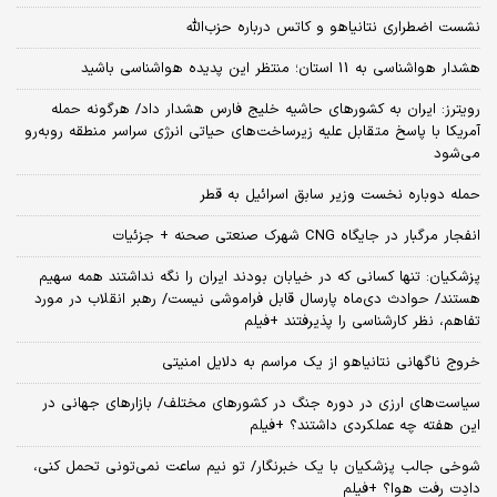
نشست اضطراری نتانیاهو و کاتس درباره حزب‌الله
هشدار هواشناسی به 11 استان؛ منتظر این پدیده هواشناسی باشید
رویترز: ایران به کشورهای حاشیه خلیج فارس هشدار داد/ هرگونه حمله
آمریکا با پاسخ متقابل علیه زیرساخت‌های حیاتی انرژی سراسر منطقه روبه‌رو
می‌شود
حمله دوباره نخست وزیر سابق اسرائیل به قطر
انفجار مرگبار در جایگاه CNG شهرک صنعتی صحنه + جزئیات
پزشکیان: تنها کسانی که در خیابان بودند ایران را نگه نداشتند همه سهیم
هستند/ حوادث دی‌ماه پارسال قابل فراموشی نیست/ رهبر انقلاب در مورد
تفاهم، نظر کارشناسی را پذیرفتند +فیلم
خروج ناگهانی نتانیاهو از یک مراسم به دلایل امنیتی
سیاست‌های ارزی در دوره جنگ در کشورهای مختلف/ بازارهای جهانی در
این هفته چه عملکردی داشتند؟ +فیلم
شوخی جالب پزشکیان با یک خبرنگار/ تو نیم ساعت نمی‌تونی تحمل کنی،
دادِت رفت هوا؟ +فیلم