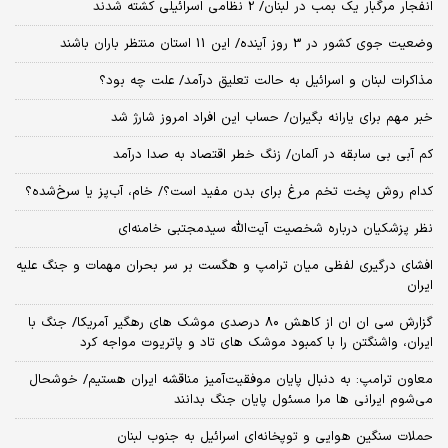
انفجار مرگبار یک بمب در لبنان/ 2 نظامی اسرائیلی کشته شدند
وضعیت جوی کشور در 3 روز آینده/ این 11 استان منتظر باران باشند
مذاکرات لبنان و اسرائیل به حالت تعلیق درآمد/ علت چه بود؟
خبر مهم برای یارانه بگیران/ حساب این افراد امروز شارژ شد
کم آبی بی سابقه در آلمان/ زنگ خطر اقتصاد به صدا درآمد
کدام روش پخت تخم مرغ برای بدن مفید است؟/ خام، آب‌پز یا سرخ‌شده؟
نظر پزشکیان درباره شخصیت آیت‌الله سیدمجتبی خامنه‌ای
افشای درگیری لفظی میان ترامپ و هگست بر سر بحران مهمات و جنگ علیه
ایران
گزارش سی ان ان از کاهش ۸۰ درصدی موشک های رهگیر آمریکا/ جنگ با
ایران، واشنگتن را با کمبود موشک های تاد و پاتریوت مواجه کرد
معاون ترامپ: به دنبال پایان موفقیت‌آمیز مناقشه ایران هستیم/ خوشحال
می‌شوم ایرانی ها مرا مسئول پایان جنگ بدانند
حملات سنگین هوایی و توپخانه‌ای اسرائیل به جنوب لبنان