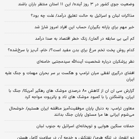
وضعیت جوی کشور در ۳ روز آینده/ این ۱۱ استان منتظر باران باشند
مذاکرات لبنان و اسرائیل به حالت تعلیق درآمد/ علت چه بود؟
خبر مهم برای یارانه بگیران/ حساب این افراد امروز شارژ شد
کم آبی بی سابقه در آلمان/ زنگ خطر اقتصاد به صدا درآمد
کدام روش پخت تخم مرغ برای بدن مفید است؟/ خام، آب‌پز یا سرخ‌شده؟
نظر پزشکیان درباره شخصیت آیت‌الله سیدمجتبی خامنه‌ای
افشای درگیری لفظی میان ترامپ و هگست بر سر بحران مهمات و جنگ علیه
ایران
گزارش سی ان ان از کاهش ۸۰ درصدی موشک های رهگیر آمریکا/ جنگ با
ایران، واشنگتن را با کمبود موشک های تاد و پاتریوت مواجه کرد
معاون ترامپ: به دنبال پایان موفقیت‌آمیز مناقشه ایران هستیم/ خوشحال
می‌شوم ایرانی ها مرا مسئول پایان جنگ بدانند
حملات سنگین هوایی و توپخانه‌ای اسرائیل به جنوب لبنان
دو انفجار در تنگه هرمز/ نفتکش و خدمه آن در سلامت کامل هستن