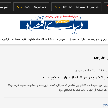
‎−
شاخص کل بورس
5,407,901.78
۰٫۰۰ %
دلار آمریکا
188,000
۰٫۰۰ %
دن و تجارت
بازار دیجیتال
خودرو
باشگاه اقتصاددانان
قیمت‌ها
آرشیو
 خارجه
 کشتار بی‌گناهان در سودان:
هر شکل و در هر نقطه از جهان محکوم است
زیر امور خارجه به کشتار بی گناهان در سودان گفت: تروریسم و خشونت علیه افراد بی‌گناه،
هر نقطه از جهان، باید همواره محکوم شود.