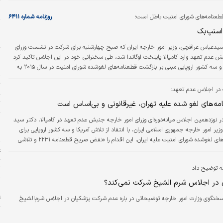
ا
طعنامه‌های شورای امنیت باطل است؛
روزنامه شماره ۶۴۱۱
پ
 اسنپ‌بک
ح
یدعباس عراقچی، وزیر امور خارجه ایران که صبح چهارشنبه برای شرکت در نشست وزرای
و
ش عدم تعهد وارد کامپالا پایتخت اوگاندا شد، طی سخنرانی خود در این اجلاس تاکید کرد
م
که ادعای آمریکا و سه کشور اروپایی مبنی بر بازگشت قطعنامه‌های لغوشده شورای امنیت در سال ۲۰۱۵ به
طل است و بنابراین نباید از سوی کشورها واجد اثر حقوقی شناخته شود.
ت
ه در اجلاس عدم تعهد:
مه‌های لغو شده علیه تهران، غیرقانونی و بی‌اساس است
ت
ر نوزدهمین اجلاس میانه‌دوره‌ای وزرای امور خارجه جنبش عدم تعهد در کامپالا، دکتر سید
ح
یر امور خارجه جمهوری اسلامی ایران، با انتقاد از تلاش آمریکا و سه کشور اروپایی برای
ح
احیای قطعنامه‌های لغوشده شورای امنیت علیه ایران، این اقدام را «نقض صریح قطعنامه ۲۲۳۱ و تلاشی
ر سیاسی» دانست.
ع
جه توضیح داد
گ
 در اجلاس شرم الشیخ شرکت نمی‌کند؟
ا
ع
سخنگوی وزارت امور خارجه توضیحاتی در باره عدم شرکت پزشکیان در اجلاس شرم‌الشیخ
ج