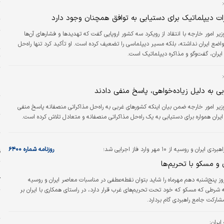
پ
ات دیپلماتیک برای دستیابی به توافق همچنان وجود دارد
ت
زیر امور خارجه با انتقاد از رویکرد سه کشور اروپایی گفت که تهدیدها و فشارهای آن‌ها
ش
 مواضع ایران نداشته، بلکه مسیر دیپلماسی را تضعیف کرده است. او تأکید کرد تنها راه‌حل
ایران، گفت‌وگو و مذاکره دیپلماتیک است.
ت
پ
ن
ی به دلیل زیاده‌خواهی، پاسخ منفی دادند
ر
زیر امور خارجه ضمن بیان اینکه کشورهای غربی به راه‌حل مذاکراتی منصفانه پاسخ منفی
یران همواره برای دستیابی به یک راه‌حل مذاکراتی منصفانه و متعادل تلاش کرده است.
خ
 و روسیه از ۱۰ مهر وارد فاز اجرایی شد؛
روزنامه شماره ۶۴۰۰
ق
و مسکو با تحریم‌ها
پ
ک
وز پنج‌شنبه دهم مهرماه را شاید بتوان نقطه‌عطفی در مناسبات معاصر ایران و روسیه
ه شرطی که مسکو که خود تحت تحریم‌های غرب قرار دارد، در راستای همکاری با ایران بر
خ
ارکت جامع راهبردی گام بردارد.
م
ایران: