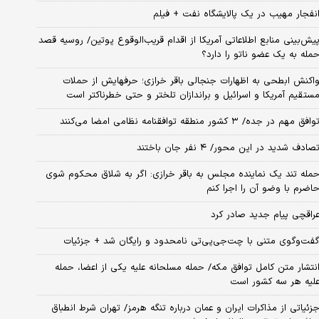
نفجار مهیب در یک پالایشگاه نفت + فیلم
یش‌بینی منابع اطلاعاتی آمریکا از اقدام قریب‌الوقوع پوتین/ روسیه قصد
مله به یک عضو ناتو را دارد؟
اکنش ابطحی به اظهارات جنجالی باقر خرازی؛ حرفهایش از حملات
ستقیم آمریکا و اسرائیل و براندازان تلختر و حتی خطرناکتر است
وافق مهم در جده/ ۳ کشور منطقه توافقنامه نظامی امضا می‌کنند
صادف شدید در این محور/ ۴ نفر جان باختند
مله تند یک نماینده مجلس به باقر خرازی: اگر به شلاق محکوم شوی
اضرم با وضو آن را اجرا کنم
راقچی پیام جدید صادر کرد
فت‌وگوی متنی با چت‌جی‌پی‌تی نامحدود و رایگان شد + جزئیات
نتشار متن کامل توافق مکه/ حمله مسلحانه علیه یکی از اعضا، حمله
لیه هر سه کشور است
زئیاتی از مذاکرات ایران و عمان درباره تنگه هرمز/ تهران شرط انطباق