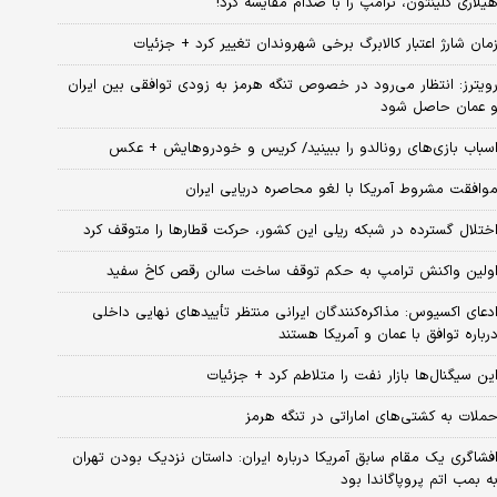
یلاری کلینتون، ترامپ را با صدام مقایسه کرد!
مان شارژ اعتبار کالابرگ برخی شهروندان تغییر کرد + جزئیات
ویترز: انتظار می‌رود در خصوص تنگه هرمز به زودی توافقی بین ایران
 عمان حاصل شود
سباب‌ بازی‌های رونالدو را ببینید/ کریس و خودروهایش + عکس
وافقت مشروط آمریکا با لغو محاصره دریایی ایران
ختلال گسترده در شبکه ریلی این کشور، حرکت قطارها را متوقف کرد
ولین واکنش ترامپ به حکم توقف ساخت سالن رقص کاخ سفید
دعای اکسیوس: مذاکره‌کنندگان ایرانی منتظر تأییدهای نهایی داخلی
رباره توافق با عمان و آمریکا هستند
ین سیگنال‌ها بازار نفت را متلاطم کرد + جزئیات
ملات به کشتی‌های اماراتی در تنگه هرمز
فشاگری یک مقام سابق آمریکا درباره ایران: داستان نزدیک بودن تهران
ه بمب اتم پروپاگاندا بود