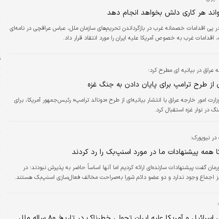
پ
تواند هر کاری دلش بخواهد انجام دهد
م
ر پی اقدامات خصمانه غرب در بازگرداندن تحریم‌های سازمان ملل، عباس عراقچی در نامه‌ای
، اقدامات غرب به خصوص آمریکا علیه ایران را مورد انتقاد قرار داد.
ج
ق
ه عراق در بیانیه ای مطرح کرد؛
ت
 از طرح ترامپ برای پایان دادن به جنگ غزه
ا
ارت امور خارجه عراق با انتشار بیانیه‌ای از طرح «دونالد ترامپ» رئیس‌جمهور آمریکا، برای
نگ در نوار غزه استقبال کرد.
ا
ب
در نیویورک:
و
کا همه پیشنهادات ما در مورد اسنپ‌بک را رد کردند
س
مان گفت پیشنهادات سازنده‌ای ارائه کردیم اما آنها اساساً حاضر به پذیرش نبودند؛ در
ح
ز اجماع وجود ندارد و دو عضو دائم شورا به‌صراحت مخالف فعال‌سازی اسنپ‌بک هستند.
ح
ح
تجاوز نظامی اسرائیل و آمریکا علیه ایران تحولی خطرناک در تاریخ ۸۰ ساله ملل