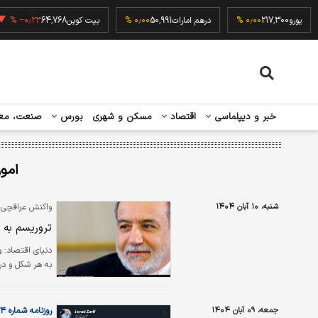
۰٫۰
یورو
217,300
۰٫۰۰ %
درهم امارات
50,991
۰٫۰۰ %
بیت کوین
64,768
۰٫۲۳ %
خبر و دیپلماسی
اقتصاد
مسکن و شهری
بورس
صنعت، مع
امور
شنبه، ۱۰ آبان ۱۴۰۴
واکنش عراقچی به
تروریسم به 
دنیای اقتصاد: و
به هر شکل و در 
جمعه، ۰۹ آبان ۱۴۰۴
روزنامه شماره ۶۴۲۴