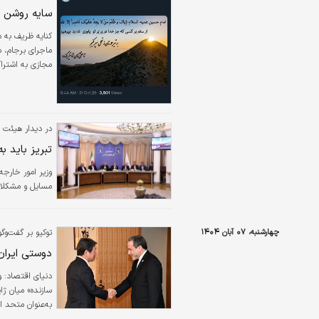
سایه روشن - ۰۴/۰۸/۱۰
کنایه ظریف به 
ماجرای برجام، م
مجازی به اشترا
در برابر تو یار
فرارو
در دیدار هیئت ن
تبریز باید ب
وزیر امور خارجه
مسایل و مشکلات
چهارشنبه، ۰۷ آبان ۱۴۰۴
توکیو بر گفت‌وگو
دوستی ایران
دنیای اقتصاد:
و
سازنده» میان ژاپ
به‌عنوان متحد ای