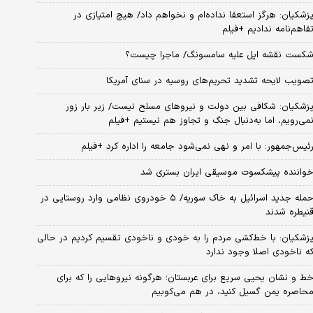
زشکیان: هرگز استعفا نداده‌ام و نخواهم داد/ هیچ امتیازی در
فاهم‌نامه ندادیم +فیلم
کست نقشه اپل علیه سامسونگ/ ماجرا چیست؟
صویب لایحه تشدید تحریم‌های روسیه در سنای آمریکا
زشکیان: شکافی بین دولت و نیروهای مسلح نیست/ زیر بار زور
می‌رویم، اما به‌دنبال جنگ و تجاوز هم نیستیم +فیلم
ئیس‌جمهور: با امر و نهی نمی‌شود جامعه را اداره کرد +فیلم
واننده پیشکسوت موسیقی ایران بستری شد
حمله جدید اسرائیل به خاک سوریه/ ۵ خودروی نظامی وارد روستایی در
نیطره شدند
زشکیان: با خط‌کشی مردم را به خودی و ناخودی تقسیم کردیم در حالی
ه ناخودی اصلا وجود ندارد
ط و نشان یحیی سریع برای عربستان؛ هرگونه نیروهایی را که برای
حاصره یمن گسیل کنید، در هم می‌کوبیم