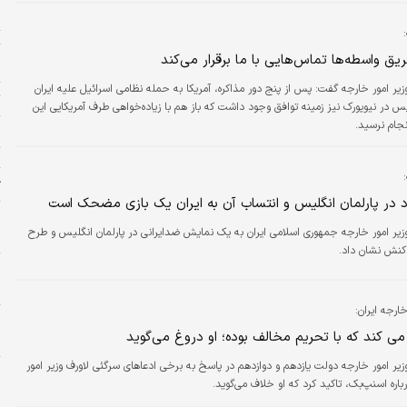
 همکاری‌ها تاکید کرده‌اند.
ا
ت
یق واسطه‌‌‌ها تماس‌هایی با ما برقرار می‌کند
«
زیر امور خارجه گفت: ‌پس از پنج دور مذاکره، آمریکا به حمله نظامی اسرائیل علیه ایران
ت
در نیویورک نیز زمینه توافق وجود داشت که باز هم با زیاده‌خواهی طرف آمریکایی این
جام نرسید.
چ
ت
ژ
 در پارلمان انگلیس و انتساب آن به ایران یک بازی مضحک است
م
زیر امور خارجه جمهوری اسلامی ایران به یک نمایش ضدایرانی در پارلمان انگلیس و طرح
م
کنش نشان داد.
پ
م
ارجه ایران:
خ
می کند که با تحریم مخالف بوده؛ او دروغ می‌گوید
ش
زیر امور خارجه دولت یازدهم و دوازدهم در پاسخ به برخی ادعاهای سرگئی لاورف وزیر امور
خ
اره اسنپ‌بک، تاکید کرد که او خلاف می‌گوید.
د