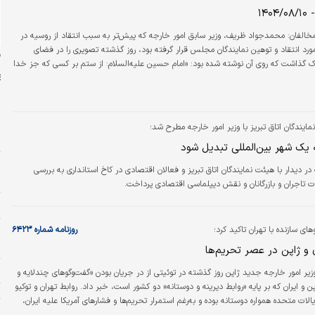
۱۴
مخالفان: محمدجواد ظریف، وزیر سابق امور خارجه که پیش‌تر به سبب انتقاد از روسیه در
ورد انتقاد و توهین نمایندگان مجلس قرار گرفته بود، روز گذشته تصویری را در فضای
ن
ک گذاشت که روی آن نوشته شده بود: «امام حسین علیه‌السلام: از ستم بر کسی که جز خدا
ی ندارد بپرهیز. بر تیر جورتان زِ تحمل سپر کنیم/ تا سختی کمان شما نیز بگذرد»./جماران/
مایندگان اتاق تبریز با وزیر امور خارجه مطرح شد؛
س
ه یک شهر بین‌المللی تبدیل شود
ت
 در دیدار با هیئت نمایندگان اتاق تبریز و فعالان اقتصادی در کاخ استانداری به بررسی
م
 تاجران و بازرگانان و نقش دیپلماسی اقتصادی پرداخت.
ا
های سازنده با تهران تاکید کرد؛
روزنامه شماره ۶۴۲۳
پ
ا
 و ژاپن در عصر تحریم‌ها
ا
زیر امور خارجه جدید ژاپن روز گذشته در توئیتی از در جریان بودن «گفت‌وگوهای چندلایه و
ت
ن و ایران که بر پایه‌ «روابط دیرینه و دوستانه» دو کشور است، خبر داد. روابط تهران و توکیو
الات متحده همواره دوستانه بوده و به‌رغم استمرار تحریم‌ها و فشارهای آمریکا علیه ایران،
و