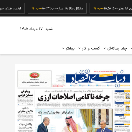
گرم طلای ۱۸ عیار
18,561,600
۰٫۰۰ %
مثقال طلا ۱۸ عیار
80,396,000
۰٫۰۰ %
اونس ط
،
شنبه
۱۷ مرداد ۱۴۰۵
چند رسانه‌ای
کسب و کار
بیشتر