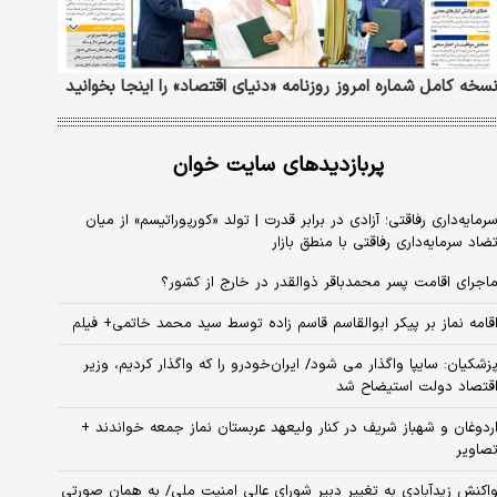
سخه کامل شماره امروز روزنامه «دنیای‌ اقتصاد» را اینجا بخوانید
پربازدیدهای سایت خوان
رمایه‌داری رفاقتی؛ آزادی در برابر قدرت | تولد «کورپوراتیسم» از میان
ضاد سرمایه‌داری رفاقتی با منطق بازار
اجرای اقامت پسر محمدباقر ذوالقدر در خارج از کشور؟
قامه نماز بر پیکر ابوالقاسم قاسم زاده توسط سید محمد خاتمی+ فیلم
زشکیان: سایپا واگذار می شود/ ایران‌خودرو را که واگذار کردیم، وزیر
قتصاد دولت استیضاح شد
ردوغان و شهباز شریف در کنار ولیعهد عربستان نماز جمعه خواندند +
صاویر
اکنش زیدآبادی به تغییر دبیر شورای عالی امنیت ملی/ به همان صورتی