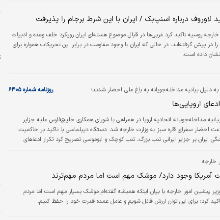
ت
 لاوروف درباره اسنپ‌بک / ایران با این شرط برجام را پذیرفت
ت
 خارجه روسیه تاکید کرد غربی‌ها در قبال موضوع هسته‌ای ایران رویکرد خلف وعده و ادبیات
ش
ا در پیش گرفته‌اند، در حالی که ایران با وجود مقاومت در برابر این تحریکات همواره برای
نشان داده است.
به دلیل بیانیه مداخله‌جویانه به باغ ملی احضار شدند؛
روزنامه شماره ۶۴۰۵
عای اروپایی‌ها
ا
یانیه مداخله‌جویانه اتحادیه اروپا در همراهی با شورای همکاری خلیج‌فارس علیه جزایر
ه
باعث احضار سفرای قاره سبز به وزارت خارجه شد. دستگاه دیپلماسی با تاکید بر حاکمیت
گی ایران بر جزایر ایرانی تنب بزرگ، تنب کوچک و ابوموسی تصریح کرد تکرار ادعاهای
ب
نیه‌های سیاسی هیچ ارزش حقوقی ندارد و تغییری در واقعیت‌ جغرافیایی و حقایق تاریخی
د
‌اقتصاد» در گزارشی دلایل سیاست‌های خصمانه اروپایی‌ها را در قبال ایران که از دو سال
 خارجه:
ده، تحلیل کرده است.
خ
آمریکا وجود دارد/ موشک مهم است اما مردم مهم‌ترند
زیر پیشین امور خارجه با بیان اینکه همیشه گفته‌ام موشک بسیار مهم است اما مردم
ا
کید کرد: برای این توان ارزش قائل شویم و عامل عمده قدرت خود را حفظ کنیم.
د