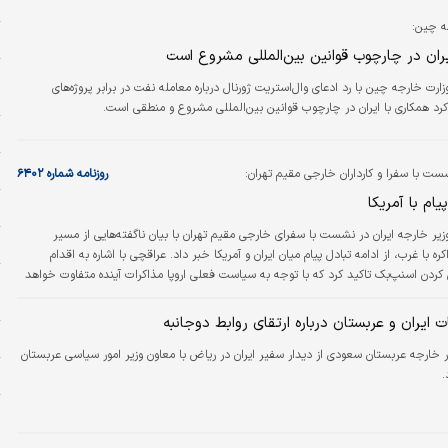
ه
ه چین:
ز
یران در چارچوب قوانین بین‌المللی مشروع است
ر
زارت خارجه چین با رد ادعای وال‌استریت ژورنال درباره معامله نفت در برابر پروژه‌های
و
 کرد همکاری با ایران در چارچوب قوانین بین‌المللی مشروع و منطقی است.
ا
م
ت با سفرا و کارداران خارجی مقیم تهران:
روزنامه شماره ۶۴۰۲
یام با آمریکا
ا
زیر خارجه ایران در نشست با سفرای خارجی مقیم تهران با بیان ناگفته‌هایی از مسیر
ا
ه با غرب، از ادامه تبادل پیام میان ایران و آمریکا خبر داد. عراقچی با اشاره به اقدام
 کردن اسنپ‌بک تاکید کرد که با توجه به سیاست فعلی اروپا مذاکرات آینده متفاوت خواهد
ا
د
ت ایران و عربستان درباره ارتقای روابط دوجانبه
ا
ر خارجه عربستان سعودی از دیدار سفیر ایران در ریاض با معاون وزیر امور سیاسی عربستان
ح
.
ا
ب