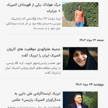
رخ همه دنیا کشیدید، در محیط کار و زندگی هم
مرگ هولناک یکی از قهرمانان المپیک
این مسئولیت‌های مهم را رعایت کنید.
+ جزئیات
ایرنا:
دونده ۳۳ ساله اوگاندایی که درالمپیک
پاریس به میدان رفته بود بر اثر شدت سوختگی،
جان خود را از دست داد.
جمعه، ۲۶ مرداد ۱۴۰۳
جمیله علم‌الهدی موفقیت های کاروان
المپیک ایران را تبریک گفت
مهر:
همسر رئیس‌جمهور شهید، آیت الله رئیسی،
در پیامی موفقیت‌های کاروان ورزشی المپیک ایران
را تبریک گفت.
چهارشنبه، ۲۴ مرداد ۱۴۰۳
تبریک اینستاگرامی علی دایی به
مدال‌آوران المپیک پاریس+ عکس
اقتصادنیوز:
علی دایی پست جدیدی در صفحه