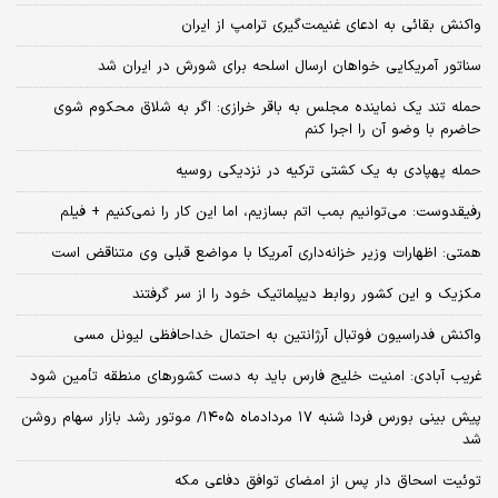
واکنش بقائی به ادعای غنیمت‌گیری ترامپ از ایران
سناتور آمریکایی خواهان ارسال اسلحه برای شورش در ایران شد
حمله تند یک نماینده مجلس به باقر خرازی: اگر به شلاق محکوم شوی
حاضرم با وضو آن را اجرا کنم
حمله پهپادی به یک کشتی ترکیه در نزدیکی روسیه
رفیقدوست: می‌توانیم بمب اتم بسازیم، اما این کار را نمی‌کنیم + فیلم
همتی: اظهارات وزیر خزانه‌داری آمریکا با مواضع قبلی وی متناقض است
مکزیک و این کشور روابط دیپلماتیک خود را از سر گرفتند
واکنش فدراسیون فوتبال آرژانتین به احتمال خداحافظی لیونل مسی
غریب آبادی: امنیت خلیج فارس باید به دست کشورهای منطقه تأمین شود
پیش بینی بورس فردا شنبه ۱۷ مردادماه ۱۴۰۵/ موتور رشد بازار سهام روشن
شد
توئیت اسحاق دار پس از امضای توافق دفاعی مکه