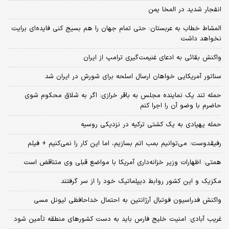
انفجار شدید در المخا یمن
المشاط خطاب به عربستان: حتی تمام جهان را هم بسیج کنی فایده‌ای برایت
نخواهد داشت
واکنش بقائی به ادعای غنیمت‌گیری ترامپ از ایران
سناتور آمریکایی خواهان ارسال اسلحه برای شورش در ایران شد
حمله تند یک نماینده مجلس به باقر خرازی: اگر به شلاق محکوم شوی
حاضرم با وضو آن را اجرا کنم
حمله پهپادی به یک کشتی ترکیه در نزدیکی روسیه
رفیقدوست: می‌توانیم بمب اتم بسازیم، اما این کار را نمی‌کنیم + فیلم
همتی: اظهارات وزیر خزانه‌داری آمریکا با مواضع قبلی وی متناقض است
مکزیک و این کشور روابط دیپلماتیک خود را از سر گرفتند
واکنش فدراسیون فوتبال آرژانتین به احتمال خداحافظی لیونل مسی
غریب آبادی: امنیت خلیج فارس باید به دست کشورهای منطقه تأمین شود