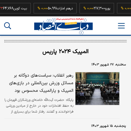
52,500
۰٫۰۰ %
یورو
217,300
۰٫۰۰ %
درهم امارات
50,991
۰٫۰۰ %
بیت کوین
68
المپیک ۲۰۲۴ پاریس
سه‌شنبه، ۲۷ شهریور ۱۴۰۳
رهبر انقلاب: سیاست‌های دوگانه بر
مسائل وزرش بین‌المللی در بازی‌های
المپیک و پارالمپیک محسوس بود
پایگاه:
حضرت آیت‌الله خامنه‌ای ورزشکاران قهرمان را
به حفظ افتخارات خود در خارج از میادین ورزشی
فراخواندند و گفتند: رفتار شما برای بسیاری از
افراد و جوانان الگو است؛ بنابراین همچنانکه در
میادین بین‌المللی، احترام به دین، اخلاق و
پنجشنبه، ۱۵ شهریور ۱۴۰۳
مسئولیت‌های دینی، سیاسی و اجتماعی خود را به