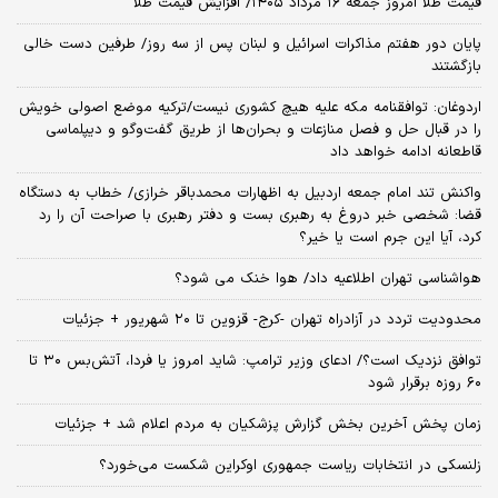
قیمت طلا امروز جمعه ۱۶ مرداد ۱۴۰۵/ افزایش قیمت طلا
پایان دور هفتم مذاکرات اسرائیل و لبنان پس از سه روز/ طرفین دست خالی
بازگشتند
اردوغان: توافقنامه مکه علیه هیچ کشوری نیست/ترکیه موضع اصولی خویش
را در قبال حل و فصل منازعات و بحران‌ها از طریق گفت‌وگو و دیپلماسی
قاطعانه ادامه خواهد داد
واکنش تند امام جمعه اردبیل به اظهارات محمدباقر خرازی/ خطاب به دستگاه
قضا: شخصی خبر دروغ به رهبری بست و دفتر رهبری با صراحت آن را رد
کرد، آیا این جرم است یا خیر؟
هواشناسی تهران اطلاعیه داد/ هوا خنک می شود؟
محدودیت تردد در آزادراه تهران -کرج- قزوین تا ۲۰ شهریور + جزئیات
توافق نزدیک است؟/ ادعای وزیر ترامپ: شاید امروز یا فردا، آتش‌بس ۳۰ تا
۶۰ روزه برقرار شود
زمان پخش آخرین بخش گزارش پزشکیان به مردم اعلام شد + جزئیات
زلنسکی در انتخابات ریاست جمهوری اوکراین شکست می‌خورد؟