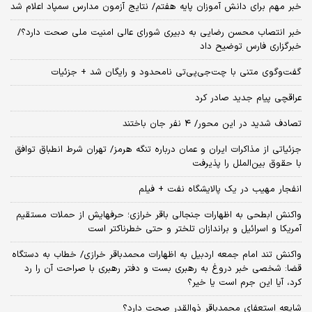
خبر مهم برای دانش آموزان پایه هفتم/ نتایج آزمون مدارس سمپاد اعلام شد
خبر انتصاب محسن رضایی به دبیری شورای عالی امنیت ملی صحت دارد؟/
خبرگزاری فارس توضیح داد
گفت‌وگوی متنی با چت‌جی‌پی‌تی نامحدود و رایگان شد + جزئیات
عراقچی پیام جدید صادر کرد
تصادف شدید در این محور/ ۴ نفر جان باختند
جزئیاتی از مذاکرات ایران و عمان درباره تنگه هرمز/ تهران شرط انطباق توافق
با حقوق بین‌الملل را پذیرفت
انفجار مهیب در یک پالایشگاه نفت + فیلم
واکنش ابطحی به اظهارات جنجالی باقر خرازی؛ حرفهایش از حملات مستقیم
آمریکا و اسرائیل و براندازان تلختر و حتی خطرناکتر است
واکنش تند امام جمعه اردبیل به اظهارات محمدباقر خرازی/ خطاب به دستگاه
قضا: شخصی خبر دروغ به رهبری بست و دفتر رهبری با صراحت آن را رد
کرد، آیا این جرم است یا خیر؟
شایعه استعفای محمدباقر ذوالقدر صحت دارد؟