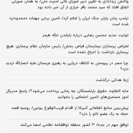
واکنش زیدآبادی به تغییر دبیر شورای عالی امنیت ملی/ به همان صورتی
اتفاق افتاد که سید محمد باقر خرازی از آن خبر داده بود
ترامپ زمان پایان جنگ ایران را اعلام کرد/ تامین برخی مهمات «محدودتر»
شده است
توئیت جدید محسن رضایی درباره بازشدن تنگه هرمز
اعتراض پرستاران بیمارستان فیاض بخش/ رئیس سازمان نظام پرستاری: هیچ
پرستاری بازداشت یا اخراج نشده است
چرا مصر در پیوستن به ائتلاف دریایی به رهبری عربستان علیه انصارالله تردید
دارد؟
ژیلا هدائی درگذشت
مابه التفاوت حقوق بازنشستگان چه زمانی پرداخت می‌شود؟/ پاسخ مدیرکل
امور مستمری‌های تامین اجتماعی را بخوانید
پیش‌بینی منابع اطلاعاتی آمریکا از اقدام قریب‌الوقوع پوتین/ روسیه قصد
حمله به یک عضو ناتو را دارد؟
توافق مهم در جده/ ۳ کشور منطقه توافقنامه نظامی امضا می‌کنند