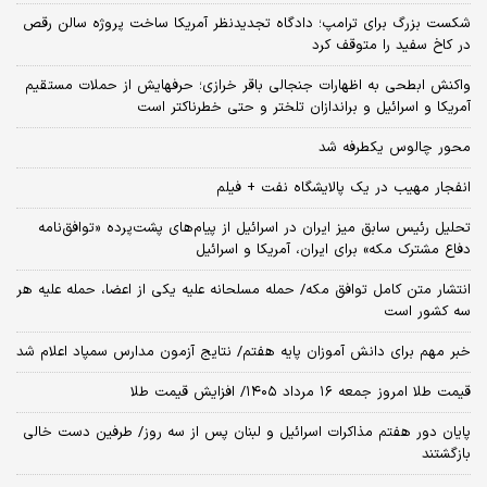
شکست بزرگ برای ترامپ؛ دادگاه تجدیدنظر آمریکا ساخت پروژه سالن رقص
در کاخ سفید را متوقف کرد
واکنش ابطحی به اظهارات جنجالی باقر خرازی؛ حرفهایش از حملات مستقیم
آمریکا و اسرائیل و براندازان تلختر و حتی خطرناکتر است
محور چالوس یکطرفه شد
انفجار مهیب در یک پالایشگاه نفت + فیلم
تحلیل رئیس سابق میز ایران در اسرائیل از پیام‌های پشت‌پرده «توافق‌نامه
دفاع مشترک مکه» برای ایران، آمریکا و اسرائیل
انتشار متن کامل توافق مکه/ حمله مسلحانه علیه یکی از اعضا، حمله علیه هر
سه کشور است
خبر مهم برای دانش آموزان پایه هفتم/ نتایج آزمون مدارس سمپاد اعلام شد
قیمت طلا امروز جمعه ۱۶ مرداد ۱۴۰۵/ افزایش قیمت طلا
پایان دور هفتم مذاکرات اسرائیل و لبنان پس از سه روز/ طرفین دست خالی
بازگشتند