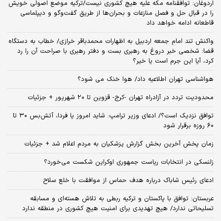
اردوغان: توافقنامه مکه علیه هیچ کشوری نیست/ترکیه موضع اصولی خویش
را در قبال حل و فصل منازعات و بحران‌ها از طریق گفت‌وگو و دیپلماسی
قاطعانه ادامه خواهد داد
واکنش تند امام جمعه اردبیل به اظهارات محمدباقر خرازی/ خطاب به دستگاه
قضا: شخصی خبر دروغ به رهبری بست و دفتر رهبری با صراحت آن را رد
کرد، آیا این جرم است یا خیر؟
هواشناسی تهران اطلاعیه داد/ هوا خنک می شود؟
محدودیت تردد در آزادراه تهران -کرج- قزوین تا ۲۰ شهریور + جزئیات
توافق نزدیک است؟/ ادعای وزیر ترامپ: شاید امروز یا فردا، آتش‌بس ۳۰ تا
۶۰ روزه برقرار شود
زمان پخش آخرین بخش گزارش پزشکیان به مردم اعلام شد + جزئیات
زلنسکی در انتخابات ریاست جمهوری اوکراین شکست می‌خورد؟
ادعای رئیس شاباک درباره هدف حماس از موافقت با خلع سلاح
عربستان: توافق با پاکستان و ترکیه ربطی به تلاش هسته‌ای و مسابقه
تسلیحاتی ندارد/ هیچ تهدیدی برای امنیت هیچ کشوری در منطقه ندارد