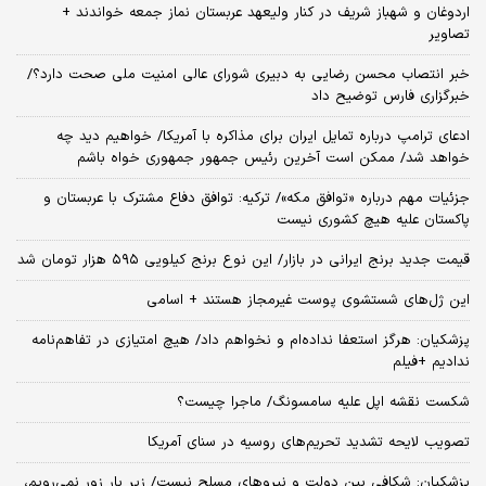
اردوغان و شهباز شریف در کنار ولیعهد عربستان نماز جمعه خواندند +
تصاویر
خبر انتصاب محسن رضایی به دبیری شورای عالی امنیت ملی صحت دارد؟/
خبرگزاری فارس توضیح داد
ادعای ترامپ درباره تمایل ایران برای مذاکره با آمریکا/ خواهیم دید چه
خواهد شد/ ممکن است آخرین رئیس‌ جمهور جمهوری خواه باشم
جزئیات مهم درباره «توافق مکه»/ ترکیه‌: توافق دفاع مشترک با عربستان و
پاکستان علیه هیچ کشوری نیست
قیمت جدید برنج ایرانی در بازار/ این نوع برنج کیلویی ۵۹۵ هزار تومان شد
این ژل‌های شستشوی پوست غیرمجاز هستند + اسامی
پزشکیان: هرگز استعفا نداده‌ام و نخواهم داد/ هیچ امتیازی در تفاهم‌نامه
ندادیم +فیلم
شکست نقشه اپل علیه سامسونگ/ ماجرا چیست؟
تصویب لایحه تشدید تحریم‌های روسیه در سنای آمریکا
پزشکیان: شکافی بین دولت و نیروهای مسلح نیست/ زیر بار زور نمی‌رویم،