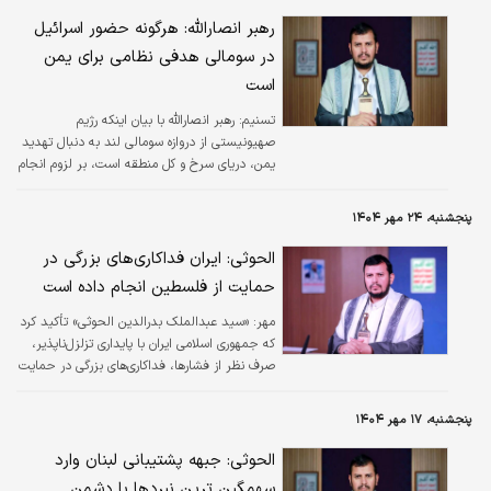
رهبر انصارالله: هرگونه حضور اسرائیل
در سومالی هدفی نظامی برای یمن
است
تسنیم:
رهبر انصارالله با بیان اینکه رژیم
صهیونیستی از دروازه سومالی لند به دنبال تهدید
یمن، دریای سرخ و کل منطقه است، بر لزوم انجام
اقدام قاطع عربی-اسلامی مقابل این تجاوزات و
تجزیه‌طلبی‌های اسرائیل تاکید و اعلام کرد یمن با
پنجشنبه، ۲۴ مهر ۱۴۰۴
قدرت کنار ملت سومالی ایستاده است.
الحوثی: ایران فداکاری‌های بزرگی در
حمایت از فلسطین انجام داده است
مهر:
«سید عبدالملک بدرالدین الحوثی» تأکید کرد
که جمهوری اسلامی ایران با پایداری تزلزل‌ناپذیر،
صرف نظر از فشارها، فداکاری‌های بزرگی در حمایت
از آرمان فلسطین انجام داده است.
پنجشنبه، ۱۷ مهر ۱۴۰۴
الحوثی: جبهه پشتیبانی لبنان وارد
سهمگین ترین نبردها با دشمن