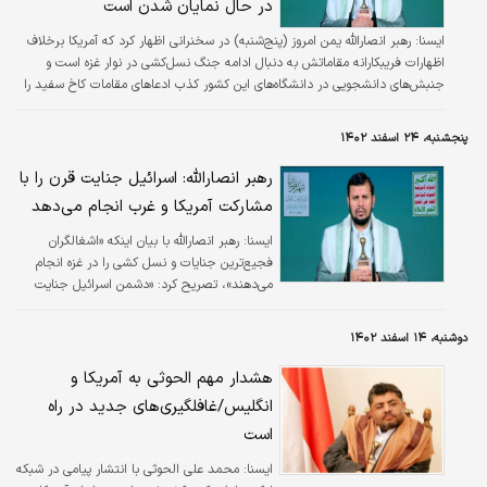
در حال نمایان شدن است
ايسنا:
رهبر انصارالله یمن امروز (پنج‌شنبه) در سخنرانی اظهار کرد که آمریکا برخلاف
اظهارات فریبکارانه مقاماتش به دنبال ادامه جنگ نسل‌کشی در نوار غزه است و
جنبش‌های دانشجویی در دانشگاه‌های این کشور کذب ادعاهای مقامات کاخ سفید را
آشکار کرد.
پنجشنبه، ۲۴ اسفند ۱۴۰۲
رهبر انصارالله: اسرائیل جنایت قرن را با
مشارکت آمریکا و غرب انجام می‌دهد
ايسنا:
رهبر انصارالله با بیان اینکه «اشغالگران
فجیع‌ترین جنایات و نسل کشی را در غزه انجام
می‌دهند»، تصریح کرد: «دشمن اسرائیل جنایت
قرن را با مشارکت آمریکایی ها و کشورهای غربی و
عربی انجام می دهد.»
دوشنبه، ۱۴ اسفند ۱۴۰۲
هشدار مهم الحوثی به آمریکا و
انگلیس/غافلگیری‌های جدید در راه
است
ایسنا:
محمد علی الحوثی با انتشار پیامی در شبکه