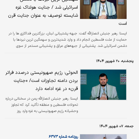
اسرائیلی شد / جنایت هولناک غزه
شایسته توصیف به عنوان جنایت قرن
است
ايسنا:
رهبر جنبش انصارالله گفت: جبهه پشتیبانی لبنان، بزرگترین فداکاری ها را در
حمایت از ملت فلسطین انجام داد و وارد شدیدترین و سهمگین ترین نبردها با
دشمن اسرائیلی شد. پشتیبانی از جبهه‌های عراق و پشتیبانی مستمر از سوی
جمهوری اسلامی ایران هم وجود داشت.
پنجشنبه، ۲۰ شهریور ۱۴۰۴
الحوثی: رژیم صهیونیستی درصدد فراتر
بردن دامنه تجاوزات است/ «جنایت
قرن» در غزه ادامه دارد
ايسنا:
رهبر جنبش انصارالله یمن در سخنانی درباره
تحولات فلسطین و منطقه تأکید کرد که تجاوز
وحشیانه رژیم صهیونیستی به غزه وارد روز
هفتصد و سوم خود شده و همچنان به‌عنوان
«جنایت قرن» علیه ملت فلسطین ادامه دارد.
جمعه، ۰۷ شهریور ۱۴۰۴
روزنامه شماره ۶۳۷۳