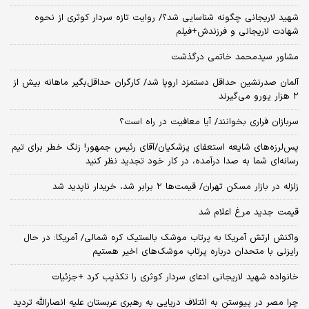
شهید لاریجانی چگونه شناسایی شد؟/ روایت تازه سردار کوثری از نحوه
شهادت لاریجانی و فرزندش+فیلم
مشاور سیدمحمد خاتمی درگذشت
آلمان صدرنشین حداقل دستمزد اروپا شد/ کارگران حداقل‌بگیر ماهانه بیش از
۲ هزار یورو می‌گیرند
سربازان فراری بخوانند/ آیا معافیت در راه است؟
پس‌لرزه‌های شایعه استعفای پزشکیان/آقای رئیس جمهور! زنگ خطر برای تیم
رسانه‌ای شما به صدا درآمده، در کار خود تجدید نظر کنید
زلزله در بازار مسکن تهران/ قیمت‌ها ۲ برابر شد، خریدار ناپدید شد
قیمت جدید مرغ اعلام شد
واکنش ارتش آمریکا به پرتاب موشک بالستیک کره شمالی/ آمریکا: در حال
رایزنی با متحدان درباره پرتاب موشک‌های اخیر هستیم
خانواده شهید لاریجانی ادعای سردار کوثری را تکذیب کرد +جزئیات
چرا مصر در پیوستن به ائتلاف دریایی به رهبری عربستان علیه انصارالله تردید