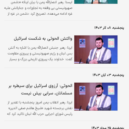
ايسنا:
رهبر انصارالله یمن با بیان اینکه «دشمن
صهیونیستی بی وقفه به تجاوزات و جنایاتش علیه
غزه ادامه می‌دهد»، تصریح کرد: دشمن در غزه از
سلاح‌های ممنوعه‌ای استفاده می‌کند که بدن را بخار
می‌کند.
پنجشنبه، ۰۸ آذر ۱۴۰۳
واکنش الحوثی به شکست اسرائیل
ایرنا:
رهبر جنبش انصارالله یمن با اشاره به آتش
بس لبنان و رژیم صهیونیستی و پیروزی مقاومت
گفت: خداوند یک پیروزی تاریخی بزرگ و بسیار
مهم دیگر را بر دشمن اسرائیلی عطا کرده است تا
این پیروزی به رکورد پیروزی‌های بزرگ و مهم اضافه
پنجشنبه، ۰۳ آبان ۱۴۰۳
شود.
الحوثی: آرزوی اسرائیل برای سیطره بر
مسلمانان، سرابی بیش نیست
ایرنا:
رهبر انقلاب یمن امروز پنجشنبه با تقدیر از
نقش برجسته شهید «شیخ هاشم صفی الدین»
رئیس شورای اجرایی حزب الله لبنان تاکید کرد که
امید و آرزوی دشمن برای سیطره بر امت اسلامی از
طریق به شهادت رساندن رهبران و فرماندهان آنها
پنجشنبه، ۲۵ مرداد ۱۴۰۳