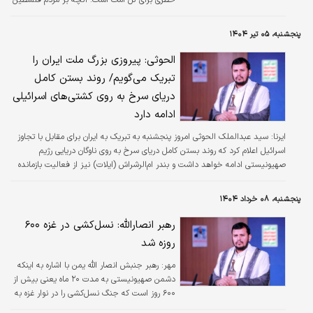
در نوار غزه می‌گذرد، فاجعه‌ای بسیار هولناک و
مظلومیتی بزرگ است.
پنجشنبه، ۰۵ تیر ۱۴۰۴
الحوثی: پیروزی بزرگ ملت ایران را
تبریک می‌گویم/ روند بستن کامل
دریای سرخ به روی کشتی‌های اسرائیلی
ادامه دارد
ایرنا:
سید عبدالملک الحوثی امروز پنجشنبه به تبریک به ایران برای مقابل با تجاوز
اسرائیل اعلام کرد که روند بستن کامل دریای سرخ به روی ناوگان دریایی رژیم
صهیونیستی ادامه خواهد داشت و بندر ام‌الرشراش (ایلات) نیز از فعالیت بازمانده
است.
پنجشنبه، ۰۸ خرداد ۱۴۰۴
رهبر انصارالله: نسل‌کشی در غزه ۶۰۰
روزه شد
مهر:
رهبر جنبش انصار الله یمن با اشاره به اینکه
دشمن صهیونیستی به مدت ۲۰ ماه یعنی بیش از
۶۰۰ روز است که جنگ نسل‌کشی را در نوار غزه به
راه انداخته، گفت مصیبت مردم فلسطین ۷۷ سال