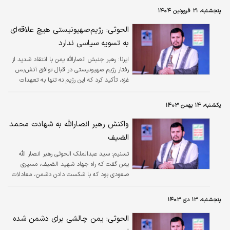
است که ادامه دارد.
پنجشنبه، ۲۱ فروردین ۱۴۰۴
الحوثی: رژیم‌صهیونیستی هیچ علاقه‌ای
به تسویه سیاسی ندارد
ایرنا:
رهبر جنبش انصارالله یمن با انتقاد شدید از
رفتار رژیم صهیونیستی در قبال توافق آتش‌بس
غزه، تأکید کرد که این رژیم نه تنها به تعهدات
خود پایبند نبوده، بلکه با پشتیبانی آمریکا، به
سمت حملات فراگیر و نسل‌کشی در این منطقه
یکشنبه، ۱۴ بهمن ۱۴۰۳
رفته است.
واکنش رهبر انصارالله به شهادت محمد
الضیف
تسنیم:
سید عبدالملک الحوثی رهبر انصار الله
یمن گفت که راه جهاد شهید الضیف، مسیری
صعودی بود که با شکست دادن دشمن، معادلات
را تحمیل کرد و متغیرهای جدیدی ایجاد کرد.
پنجشنبه، ۱۳ دی ۱۴۰۳
الحوثی: یمن چالشی برای دشمن شده