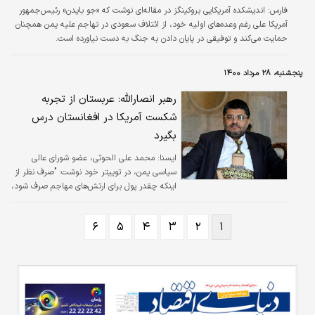
فارس:
اندیشکده آمریکایی بروکینگز در مقاله‌ای نوشت که «جو بایدن» رئیس‌جمهور
آمریکا علی رغم وعده‌های اولیه خود، از ائتلاف سعودی در تهاجم علیه یمن همچنان
حمایت می‌کند و توفیقی در پایان دادن به جنگ به دست نیاورده است.
پنجشنبه، ۲۸ مرداد ۱۴۰۰
رهبر انصارالله: عربستان از تجربه
شکست آمریکا در افغانستان درس
بگیرد
ايسنا:
محمد علی الحوثی، عضو شورای عالی
سیاسی یمن، در توییتر خود نوشت: "صرف نظر از
اینکه چقدر پول برای ارتش‌های مهاجم صرف شود،
سرنوشت آنها محکوم به شکست است."
۶
۵
۴
۳
۲
۱