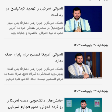
سرابی بیش نیست.
الحوثی اسرائیل را تهدید کرد/پاسخ در
راه است
باشگاه خبرنگاران جوان:
رهبر انصارالله یمن امروز
(پنج‌شنبه) در سخنرانی هفتگی خود به آخرین
تحولات نبرد «طوفان الاقصی» و جنایات رژیم
صهیونیستی علیه فلسطینی‌های بی‌گناه در نوار غزه
پرداخت و حملات آنها علیه این باریکه را «جنایت
پنجشنبه، ۲۰ اردیبهشت ۱۴۰۳
قرن» توصیف کرد.
الحوثی: آمریکا قصدی برای پایان جنگ
ندارد
باشگاه خبرنگاران جوان:
رهبر انصارالله یمن گفت:
یورش رژیم اشغالگر به گذرگاه دفح، صرفا حمله به
مردم فلسطین نیست، بلکه اقدامی علیه مردم و
ارتش مصر به شمار می‌رود.
پنجشنبه، ۱۳ اردیبهشت ۱۴۰۳
جنبش‌های دانشجویی دست آمریکا را
رو کرد/ الحوثی: عمق فجایع اسرائیل