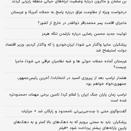
بن سلمان و ماکرون درباره وضعیت آبراه‌های حیاتی منطقه رایزنی کردند
درخواست ویژه از مقاومت عراق درباره پاسخ به حملات آمریکا و عربستان
ماجرای اقامت پسر محمدباقر ذوالقدر در خارج از کشور؟
توئیت جدید محسن رضایی درباره بازشدن تنگه هرمز
پزشکیان: سایپا واگذار می شود/ ایران‌خودرو را که واگذار کردیم، وزیر اقتصاد
دولت استیضاح شد
عربستان آماده حملات حوثی ها و شبه نظامیان عراقی می شود/ ماجرا
چیست؟
هشدار ترامپ بعد از پیروزی السید در انتخابات/ آخرین رئیس‌جمهور،
جمهوری‌خواه خواهم بود
ترامپ زمان پایان جنگ ایران را اعلام کرد/ تامین برخی مهمات «محدودتر»
شده است
گفت‌وگوی متنی با چت‌جی‌پی‌تی نامحدود و رایگان شد + جزئیات
پزشکیان: باید به سمتی برویم که به دهک‌های بالا کمتر و به دهک‌های
پایین یارانه‌های بیشتر پرداخت شود +فیلم