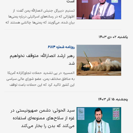
است
تسنیم:
دبیرکل جنبش انصارالله یمن گفت: از
اظهاراتی که در رسانه‌های اسرائیلی درباره یمنی‌ها
بیان شده، می‌گویند که یمنی‌ها چالشی هستند که
نمی‌دانیم چگونه با آنها برخورد کنیم.
یکشنبه، ۰۲ دی ۱۴۰۳
روزنامه شماره ۶۱۸۴
رهبر ارشد انصارالله: متوقف نخواهیم
شد
المسیره: در پی تشدید حملات تجاوزکارانه آمریکا
به مناطق مختلف یمن، عضو شورای عالی سیاسی
این کشور تاکید کرد که این حملات باعث توقف
عملیات پشتیبانی صنعا از ملت و مقاومت
فلسطین نخواهد شد.
پنجشنبه، ۱۵ آذر ۱۴۰۳
سید الحوثی: دشمن صهیونیستی در
غزه از سلاح‌های ممنوعه‌ای استفاده
می‌کند که بدن را بخار می‌کند