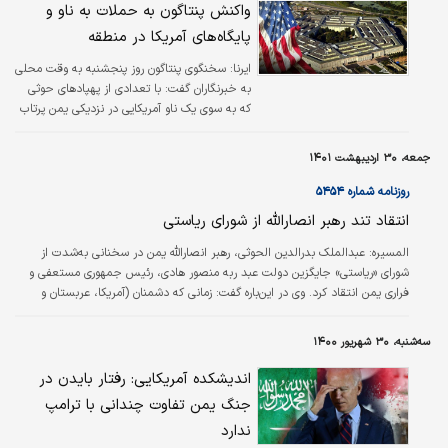
واکنش پنتاگون به حملات به ناو و
پایگاه‌های آمریکا در منطقه
ایرنا:
سخنگوی پنتاگون روز پنجشنبه به وقت محلی
به خبرنگاران گفت: با تعدادی از پهپادهای حوثی
که به سوی یک ناو آمریکایی در نزدیکی یمن پرتاب
شده بود، مقابله کردیم.
جمعه، ۳۰ اردیبهشت ۱۴۰۱
روزنامه شماره ۵۴۵۴
انتقاد تند رهبر انصارالله از شورای ریاستی
المسیره:
عبدالملک بدرالدین الحوثی، رهبر انصارالله یمن در سخنانی به‌شدت از
شورای «ریاستی» جایگزین دولت عبد ربه منصور هادی، رئیس جمهوری مستعفی و
فراری یمن انتقاد کرد. وی در این‌باره گفت: زمانی که دشمنان (آمریکا، عربستان و
امارات) از تحمیل یکی از دست‌‌نشانده‌هایشان (منصور هادی) به ما ناامید شدند، وی
را به شکلی تحقیرآمیز از صحنه کنار گذاشتند.
سه‌شنبه، ۳۰ شهریور ۱۴۰۰
اندیشکده آمریکایی: رفتار بایدن در
جنگ یمن تفاوت چندانی با ترامپ
ندارد