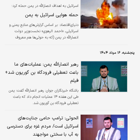
اسرائیل به اهداف انصارالله در یمن حمله کرد؛
حمله هوایی اسرائیل به یمن
دنیای‌اقتصاد: بر اساس گزارش‌های منابع یمنی و
اسرائیلی، «احمد الرهوی» نخست‌وزیر دولت
انصارالله در یمن (که به حوثی‌ها هم معروف
هستند) روز پنج‌شنبه در حملات هوایی اسرائیل به
صنعا، پایتخت به شهادت رسید. این حملات که با
پنجشنبه، ۱۶ مرداد ۱۴۰۴
هدف ترور رهبران ارشد نظامی این گروه انجام شد،
نقطه اوج جدیدی در تنش‌های منطقه محسوب
رهبر انصارالله یمن: عملیات‌های ما
می‌شود.
باعث تعطیلی فرودگاه بن گوریون شد+
فیلم
باشگاه خبرنگاران جوان:
رهبر انصارالله گفت: یمن
طی این هفته ۱۴ عملیات انجام داد که باعث
تعطیلی فرودگاه بن گوریون شد.
الحوثی: ترامپ حامی جنایت‌های
اسرائیل است/ مردم غزه برای دسترسی
به آب با سختی مواجهند