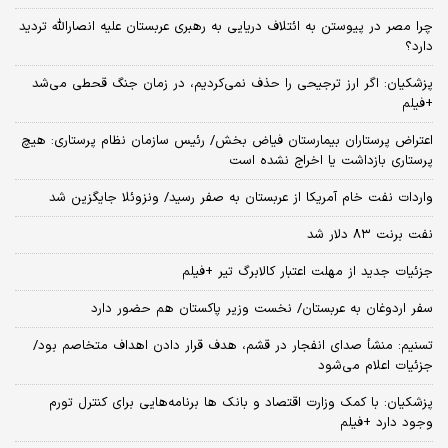
چرا مصر در پیوستن به ائتلاف دریایی به رهبری عربستان علیه انصارالله تردید
دارد؟
پزشکیان: اگر ارز ترجیحی را حذف نمی‌کردیم، در زمان جنگ قحطی می‌شد
+فیلم
اعتراض پرستاران بیمارستان فیاض بخش/ رئیس سازمان نظام پرستاری: هیچ
پرستاری بازداشت یا اخراج نشده است
واردات نفت خام آمریکا از عربستان به صفر رسید/ ونزوئلا جایگزین شد
نفت برنت ۸۳ دلار شد
جزئیات جدید از مهلت اعتبار کالابرگ تیر +فیلم
سفر اردوغان به عربستان/ نخست وزیر پاکستان هم حضور دارد
تسنیم: منشأ صدای انفجار در قشم، هدف قرار دادن اهداف متخاصم بود/
جزئیات اعلام می‌شود
پزشکیان: با کمک وزارت اقتصاد و بانک ها برنامه‌هایی برای کنترل تورم
وجود دارد +فیلم