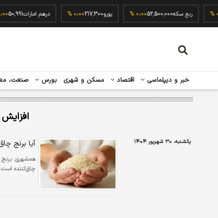
9
۰٫۰۰ %
ربع سکه
52,500,000
۰٫۰۰ %
یورو
217,300
۰٫۰۰ %
درهم امارات
,991
خبر و دیپلماسی
اقتصاد
مسکن و شهری
بورس
صنعت، مع
افزایش 
یکشنبه، ۳۰ شهریور ۱۴۰۴
آیا برنج چاق
همشهری:
برنج 
چاق‌کننده است ی