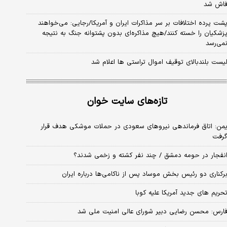
اش شد
شت پرده اختلافات بر سر مذاکرات ایران و آمریکا/رجایی: می‌خواهند
زشکیان را خسته کنند/هیچ مذاکره‌ای بدون پشتوانه جنگ به نتیجه
می‌رسد
یست بلندبالای توقیف اموال تراستی ها اعلام شد
تازه‌های سایت خوان
من: اتاق فرماندهی نیروهای سعودی در حملات موشکی هدف قرار
رفت
نفجار در حومه دمشق / چند نفر کشته و زخمی شدند؟
رکناری دو رئیس بخش موساد پس از ناکامی‌ها درباره ایران
حریم های جدید آمریکا علیه کوبا
ارس: محسن رضایی دبیر شورای عالی امنیت ملی شد