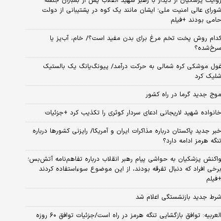
وایت پزشکیان از دیدار با رهبر شهید انقلاب پس از بمباران جلسه
ورای عالی امنیت ملی؛ ایشان مانند یک کوه در پشتیبانی از دولت
امی بودند +فیلم
دام روش پخت تخم مرغ برای بدن مفید است؟/ خام، آب‌پز یا
رخ‌شده؟
ول موشکی کره شمالی به حرکت درآمد/ پیونگ‌یانگ یک بالستیک
لیک کرد
وج جدید گرما در راه کشور
انواده شهید لاریجانی ادعای سردار کوثری را تکذیب کرد +جزئیات
بر جدید پاکستان درباره مذاکرات ایران و آمریکا/ رایزنی کشورها درباره
نگه هرمز ادامه دارد؟
اکنش پزشکیان به حواشی پیام رهبر انقلاب درباره تفاهم‌نامه آتش‌بس؛
رخی افراد که دنبال تفرقه بودند، از این موضوع سوءاستفاده کردند
فیلم
رط جدید بازنشستگی اعلام شد
العربیه: توافق بازگشایی تنگه هرمز در راه است/جزئیات توافق ۶۰ روزه