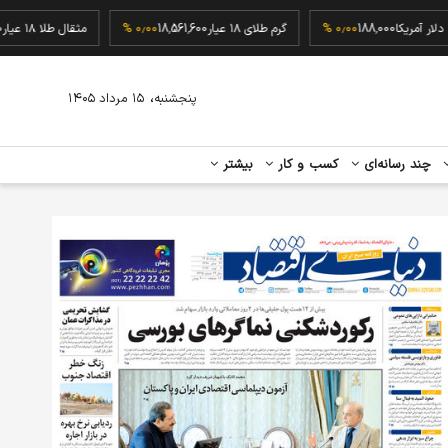
دلار آمریکا
188,000
۰٫۰۰ %
گرم طلای ۱۸ عیار
18,561,600
۰٫۰۰ %
مثقال طلا ۱۸ عیار
،
پنجشنبه
۱۵ مرداد ۱۴۰۵
چند رسانه‌ای
کسب و کار
بیشتر