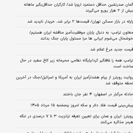
لمان صدرنشین حداقل دستمزد اروپا شد/ کارگران حداقل‌بگیر ماهانه
یش از ۲ هزار یورو می‌گیرند
لزله در بازار مسکن تهران/ قیمت‌ها ۲ برابر شد، خریدار ناپدید شد
عاون ترامپ: به دنبال پایان موفقیت‌آمیز مناقشه ایران هستیم/
وشحال می‌شوم ایرانی ها مرا مسئول پایان جنگ بدانند
یمت جدید مرغ اعلام شد
رامپ همه را غافلگیر کرد/پایگاه نظامی محرمانه زیر کاخ سفید در حال
اخت است
وایت رویترز از پیام هشدارآمیز ایران به آمریکا و اسرائیل/جنگ در آخرین
حظه متوقف شد
ادثه مرگبار در اصفهان؛ ۴ نفر جان باختند
یش‌بینی قیمت طلا، دلار و سکه امروز پنجشنبه ۱۵ مرداد ۱۴۰۵
رویترز: ایران و عمان برای تعیین تعرفه ترانزیت ۳ تا ۷ درصدی در تنگه
رمز مذاکره می‌کنند