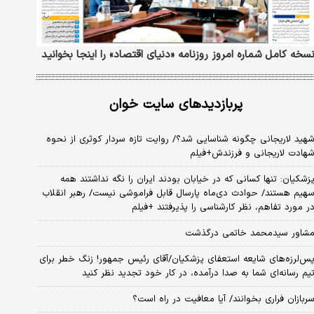
سخه کامل شماره امروز روزنامه «دنیای‌ اقتصاد» را اینجا بخوانید
پربازدیدهای سایت خوان
هید لاریجانی چگونه شناسایی شد؟/ روایت تازه سردار کوثری از نحوه
هادت لاریجانی و فرزندش+فیلم
زشکیان: تنها کسانی که در خیابان بودند ایران را نگه نداشتند همه
هیم هستند/ حوادث دی‌ماه پارسال قابل فراموشی نیست/ رهبر انقلاب
ر مورد تفاهم، نظر کارشناسی را پذیرفتند +فیلم
شاور سیدمحمد خاتمی درگذشت
س‌لرزه‌های شایعه استعفای پزشکیان/آقای رئیس جمهور! زنگ خطر برای
یم رسانه‌ای شما به صدا درآمده، در کار خود تجدید نظر کنید
ربازان فراری بخوانند/ آیا معافیت در راه است؟