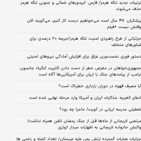
رتیبات جدید تنگه هرمز/ فارس: کریدورهای شمالی و جنوبی تنگه هرمز
ذف می‌شوند
پزشکیان: ۴۷ سال است می‌خواهیم درست کار کنیم، می‌گویند الان
قتش نیست +فیلم
جزئیاتی از طرح راهبردی امنیت تنگه هرمز/جریمه ۲۰ درصدی برای
ناورهای متخلف
ستور فوری نخست‌وزیر عراق برای افزایش آمادگی نیروهای امنیتی
مهوری‌خواهان در معرض خطر از دست دادن اکثریت کنگره/ جانسون:
رامپ از پیامدهای جنگ با ایران برای آمریکایی‌ها آگاه است
یا مصرف قهوه در دوران بارداری خطرناک است؟
دعای العربیه: مذاکرات ایران و آمریکا وارد مرحله نهایی شده است
عطیلی مدرسه ایرانی در کویت/ ماجرا چه بود؟
رتضی لاریجانی از ماه‌ها قبل از جنگ رمضان تلفن همراه نداشت/
اکنش خانواده لاریجانی به اظهارات سردار کوثری
زئیات عملیات گسترده ارتش یمن علیه عربستان/ تعداد کشته و زخمی ها