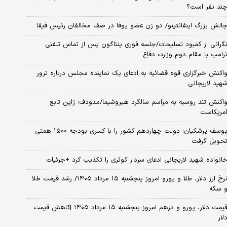
ند نفر است؟
الش بزرگ اینفانتینو/ دو زن عضو یوفا در صف مخالفان رئیس فیفا
گرانی از کمبود تسلیحات/جلسه فوری پنتاگون پس از تماس تلفنی
رامپ با مقام دوم وزارت دفاع
اکنش خبرگزاری قوه قضائیه به ادعای یک نماینده مجلس درباره ترور
هید لاریجانی
اکنش تند روسیه به مراسم سالگرد هیروشیما/مدودف: ژاپن تابع
مریکاست
یوسف پزشکیان: دولت چهاردهم کشور را با کسری بودجه ۱۵۰۰ همتی
حویل گرفت
انواده شهید لاریجانی ادعای سردار کوثری را تکذیب کرد +جزئیات
نرخ ارز دلار، طلا و یورو امروز پنجشنبه ۱۵ مرداد ۱۴۰۵/ رشد قیمت طلا
 سکه
قیمت دلار، یورو و درهم امروز پنجشنبه ۱۵ مرداد ۱۴۰۵ |کاهش قیمت
لار