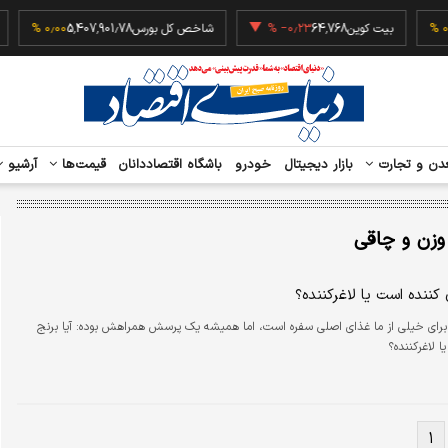
50
۰٫۰۰ %
بیت کوین
64,768
‎−۰٫۲۳ %
شاخص کل بورس
5,407,901.78
۰٫۰۰ %
دن و تجارت
بازار دیجیتال
خودرو
باشگاه اقتصاددانان
قیمت‌ها
آرشیو
وزن و چاقی
 کننده است یا لاغرکننده؟
برای خیلی از ما غذای اصلی سفره است، اما همیشه یک پرسش همراهش بوده: آیا برنج
ا لاغرکننده؟
۱