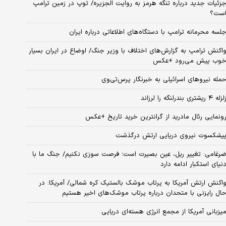
زئیات جدید درباره تنگه هرمز به روایت الجزیره/ توپ در زمین ترامپ
ست؟
لسه محرمانه ترامپ با دستگاه‌های اطلاعاتی درباره ایران
اکنش ترامپ به گزارش‌های اختلاف با وزیر جنگ/ اوضاع در ایران بسیار
وب پیش می‌رود +عکس
مله نیروهای اسرائیلی به خبرنگار پرس‌تی‌وی
زله ۴ ریشتری بندرلنگه را لرزاند
ونمایی رئال مادرید از گرانترین خرید تاریخ +عکس
یشکسوت نیروی دریایی ارتش درگذشت
رغامی: تغییر ریل، عین بصیرت است؛ فرصت سوزی نکنیم/ جنگ ما با
نیای استکبار ادامه دارد
اکنش ارتش آمریکا به پرتاب موشک بالستیک کره شمالی/ آمریکا: در
ال رایزنی با متحدان درباره پرتاب موشک‌های اخیر هستیم
یزبانی آمریکا از مجمع انرژی هسته‌ای دریایی