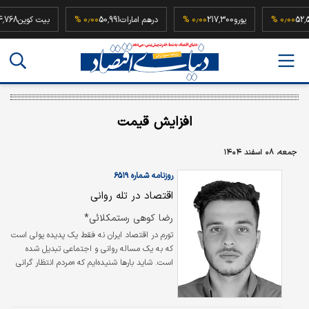
52,500,000
۰٫۰۰ %
یورو
217,300
۰٫۰۰ %
درهم امارات
50,991
۰٫۰۰ %
بیت کو
افزایش قیمت
جمعه، ۰۸ اسفند ۱۴۰۴
روزنامه شماره ۶۵۱۹
اقتصاد در تله روانی
رضا کوهی رستمکلائی*
تورم در اقتصاد ایران نه فقط یک پدیده پولی است
که به یک مساله روانی و اجتماعی تبدیل شده
است. شاید بارها شنیده‌ایم که «مردم انتظار گرانی
دارند» و همین انتظار، خودش باعث گرانی
می‌شود. اما این گزاره چقدر از نظر علمی معتبر
است؟ چرا در ایران خبر افزایش قیمت بنزین یا