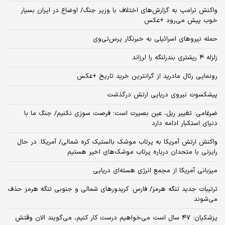
واکنش ترامپ به گزارش‌های اختلاف با وزیر جنگ/ اوضاع در ایران بسیار
خوب پیش می‌رود +عکس
حمله نیروهای اسرائیلی به خبرنگار پرس‌تی‌وی
زلزله ۴ ریشتری بندرلنگه را لرزاند
رونمایی رئال مادرید از گرانترین خرید تاریخ +عکس
پیشکسوت نیروی دریایی ارتش درگذشت
ضرغامی: تغییر ریل، عین بصیرت است؛ فرصت سوزی نکنیم/ جنگ ما با
دنیای استکبار ادامه دارد
واکنش ارتش آمریکا به پرتاب موشک بالستیک کره شمالی/ آمریکا: در حال
رایزنی با متحدان درباره پرتاب موشک‌های اخیر هستیم
میزبانی آمریکا از مجمع انرژی هسته‌ای دریایی
ترتیبات جدید تنگه هرمز/ فارس: کریدورهای شمالی و جنوبی تنگه هرمز حذف
می‌شوند
پزشکیان: ۴۷ سال است می‌خواهیم درست کار کنیم، می‌گویند الان وقتش