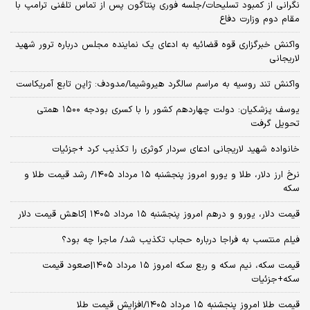
نگرانی از کمبود تسلیحات/جلسه فوری پنتاگون پس از تماس تلفنی ترامپ با
مقام دوم وزارت دفاع
واکنش خبرگزاری قوه قضائیه به ادعای یک نماینده مجلس درباره ترور شهید
لاریجانی
واکنش تند روسیه به مراسم سالگرد هیروشیما/مدودف: ژاپن تابع آمریکاست
یوسف پزشکیان: دولت چهاردهم کشور را با کسری بودجه ۱۵۰۰ همتی
تحویل گرفت
خانواده شهید لاریجانی ادعای سردار کوثری را تکذیب کرد +جزئیات
نرخ ارز دلار، طلا و یورو امروز پنجشنبه ۱۵ مرداد ۱۴۰۵/ رشد قیمت طلا و
سکه
قیمت دلار، یورو و درهم امروز پنجشنبه ۱۵ مرداد ۱۴۰۵ |کاهش قیمت دلار
فیلم منتسب به فراجا درباره حجاب تکذیب شد/ ماجرا چه بود؟
قیمت سکه، نیم سکه و ربع سکه امروز ۱۵ مرداد ۱۴۰۵|صعود قیمت
سکه+جزئیات
قیمت طلا امروز پنجشنبه ۱۵ مرداد ۱۴۰۵/افزایش قیمت طلا