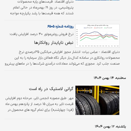
دنیای اقتصاد:
قیمت‌های پایه محصولات
پتروشیمی، در روز ۱۹ بهمن‌ماه در حالی اعلام
شدند که همه قیمت‌ها با رشد یکپارچه مواجه
بودند. جهش ۶ درصدی نرخ ارز توافقی موجب
افزایش قیمت‌های پایه شده و این در حالی است
روزنامه شماره ۶۵۰۵
که بازار جهانی محصولات پتروشیمی نیز
نرخ فروش روغن‌موتور ۴۰ درصد افزایش‌ یافت؛
تحت‌تاثیر روند مثبت بهای نفت در مسیر صعودی
نبض ناپایدار روانکارها
قرار دارد و این موضوع نیز بر بازار داخلی
محصولات پلیمری و شیمیایی تاثیر گذاشته است.
دنیای اقتصاد - عباس بیات:
انتشار مجوز افزایش میانگین ۳۵‌درصدی نرخ
محصولات روانکاری در سامانه کدال،‌بار دیگر نگاه فعالان بازار سرمایه را به این
صنعت جلب کرد. مجوزی که می‌تواند معادلات درآمدی شرکت‌ها را در ماه‌های پیش‌رو
تغییر دهد. صنعت روانکار در سال‌جاری از منظر تناژ محصولات با فشار همراه بوده و
هم تولید و هم فروش روند کاهشی را تجربه کرده‌اند. موضوعی که از ضعف نسبی
سه‌شنبه، ۱۴ بهمن ۱۴۰۴
تقاضا و برخی محدودیت‌های عملیاتی حکایت دارد، با این‌حال رشد نرخ‌های فروش
باعث‌شده درآمد‌ریالی شرکت‌ها مسیر متفاوتی را طی کند و ارزش فروش تحت‌تاثیر
گرانی لاستیک در راه است
همین…
مهر:
طبق مصوبه انجمن تایر، مرحله دوم افزایش
قیمت تایر به میزان ۱۵ درصد از پانزدهم بهمن ماه
(فردا چهارشنبه) برای تمام گروه های محصول در
دستور کار قرار می گیرد. مرحله اول یکم بهمن ماه
اجرا شده بود.
یکشنبه، ۱۲ بهمن ۱۴۰۴