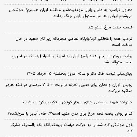
معاون ترامپ: به دنبال پایان موفقیت‌آمیز مناقشه ایران هستیم/ خوشحال
می‌شوم ایرانی ها مرا مسئول پایان جنگ بدانند
قیمت جدید مرغ اعلام شد
ترامپ همه را غافلگیر کرد/پایگاه نظامی محرمانه زیر کاخ سفید در حال
ساخت است
روایت رویترز از پیام هشدارآمیز ایران به آمریکا و اسرائیل/جنگ در آخرین
لحظه متوقف شد
پیش‌بینی قیمت طلا، دلار و سکه امروز پنجشنبه ۱۵ مرداد ۱۴۰۵
رویترز: ایران و عمان برای تعیین تعرفه ترانزیت ۳ تا ۷ درصدی در تنگه هرمز
مذاکره می‌کنند
خانواده شهید لاریجانی ادعای سردار کوثری را تکذیب کرد +جزئیات
کدام روش پخت تخم مرغ برای بدن مفید است؟/ خام، آب‌پز یا سرخ‌شده؟
غول موشکی کره شمالی به حرکت درآمد/ پیونگ‌یانگ یک بالستیک شلیک
کرد