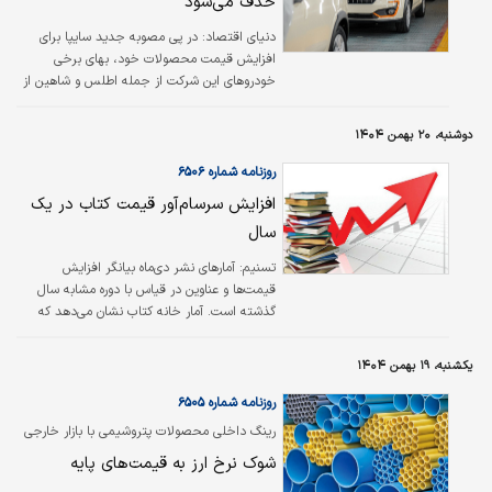
حذف می‌شود
دنیای اقتصاد: در پی مصوبه جدید سایپا برای
افزایش قیمت محصولات خود، بهای برخی
خودروهای این شرکت از جمله اطلس و شاهین از
مرز یک میلیارد تومان عبور کرده است؛ موضوعی که
به حذف سهمیه سوخت برای این خودروهای
دوشنبه، ۲۰ بهمن ۱۴۰۴
نوشماره منجر خواهد شد.
روزنامه شماره ۶۵۰۶
افزایش سرسام‌آور قیمت کتاب در یک
سال
تسنیم: آمارهای نشر دی‌ماه بیانگر افزایش
قیمت‌ها و عناوین در قیاس با دوره مشابه سال
گذشته است. آمار خانه کتاب نشان می‌دهد که
قیمت کل کتاب‌های منتشرشده در دی‌ماه امسال
برابر با ۲۳,۸۲۷,۱۱۲,۶۷۶ هزار ریال است که در
یکشنبه، ۱۹ بهمن ۱۴۰۴
قیاس با دوره مشابه سال گذشته، رشدی برابر با
۷۶.۳ درصد داشته است. همچنین ناشران برای
روزنامه شماره ۶۵۰۵
انتشار هر صفحه کتاب به طور میانگین ۱۳ هزار و
رینگ داخلی محصولات پتروشیمی با بازار خارجی
۳۴۷ ریال پرداخت کرده‌اند که در قیاس با دی‌ماه
همراستا شد
شوک نرخ ارز به قیمت‌های پایه
سال گذشته، رشد ۴۱.۴۶ درصدی داشته است.