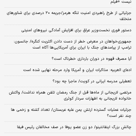
نیست +فیلم
جزئیاتی از طرح راهبردی امنیت تنگه هرمز/جریمه ۲۰ درصدی برای شناورهای
متخلف
دستور فوری نخست‌وزیر عراق برای افزایش آمادگی نیروهای امنیتی
جمهوری‌خواهان در معرض خطر از دست دادن اکثریت کنگره/ جانسون:
ترامپ از پیامدهای جنگ با ایران برای آمریکایی‌ها آگاه است
آیا مصرف قهوه در دوران بارداری خطرناک است؟
ادعای العربیه: مذاکرات ایران و آمریکا وارد مرحله نهایی شده است
تعطیلی مدرسه ایرانی در کویت/ ماجرا چه بود؟
مرتضی لاریجانی از ماه‌ها قبل از جنگ رمضان تلفن همراه نداشت/ واکنش
خانواده لاریجانی به اظهارات سردار کوثری
جزئیات عملیات گسترده ارتش یمن علیه عربستان/ تعداد کشته و زخمی ها
چند نفر است؟
چالش بزرگ اینفانتینو/ دو زن عضو یوفا در صف مخالفان رئیس فیفا