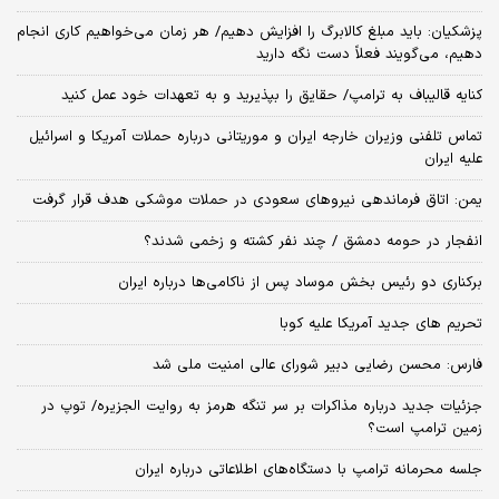
پزشکیان: باید مبلغ کالابرگ را افزایش دهیم/ هر زمان می‌خواهیم کاری انجام
دهیم، می‌گویند فعلاً دست نگه دارید
کنایه قالیباف به ترامپ/ حقایق را بپذیرید و به تعهدات خود عمل کنید
تماس تلفنی وزیران خارجه ایران و موریتانی درباره حملات آمریکا و اسرائیل
علیه ایران
یمن: اتاق فرماندهی نیروهای سعودی در حملات موشکی هدف قرار گرفت
انفجار در حومه دمشق / چند نفر کشته و زخمی شدند؟
برکناری دو رئیس بخش موساد پس از ناکامی‌ها درباره ایران
تحریم های جدید آمریکا علیه کوبا
فارس: محسن رضایی دبیر شورای عالی امنیت ملی شد
جزئیات جدید درباره مذاکرات بر سر تنگه هرمز به روایت الجزیره/ توپ در
زمین ترامپ است؟
جلسه محرمانه ترامپ با دستگاه‌های اطلاعاتی درباره ایران