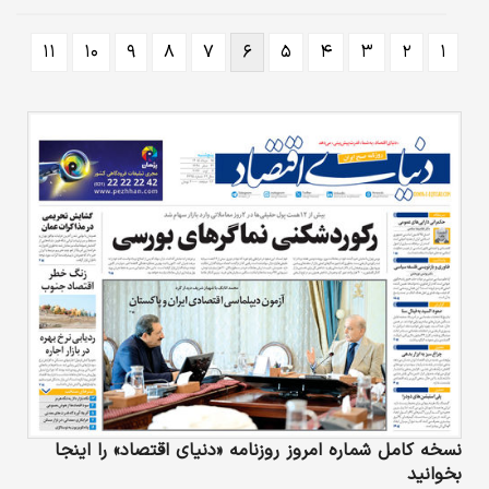
مصوبه شورای رقابت، مشمول افزایش قیمت
نبوده است.
۱۱
۱۰
۹
۸
۷
۶
۵
۴
۳
۲
۱
نسخه کامل شماره امروز روزنامه «دنیای‌ اقتصاد» را اینجا
بخوانید