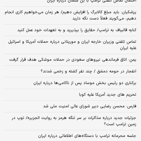
احتمال تماس تلفنی ترامپ با بن سلمان درباره ایران
پزشکیان: باید مبلغ کالابرگ را افزایش دهیم/ هر زمان می‌خواهیم کاری انجام
دهیم، می‌گویند فعلاً دست نگه دارید
کنایه قالیباف به ترامپ/ حقایق را بپذیرید و به تعهدات خود عمل کنید
تماس تلفنی وزیران خارجه ایران و موریتانی درباره حملات آمریکا و اسرائیل
علیه ایران
یمن: اتاق فرماندهی نیروهای سعودی در حملات موشکی هدف قرار گرفت
انفجار در حومه دمشق / چند نفر کشته و زخمی شدند؟
برکناری دو رئیس بخش موساد پس از ناکامی‌ها درباره ایران
تحریم های جدید آمریکا علیه کوبا
فارس: محسن رضایی دبیر شورای عالی امنیت ملی شد
جزئیات جدید درباره مذاکرات بر سر تنگه هرمز به روایت الجزیره/ توپ در
زمین ترامپ است؟
جلسه محرمانه ترامپ با دستگاه‌های اطلاعاتی درباره ایران