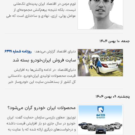
تورم مزمن در اقتصاد ایران پدیده‌ای تک‌علتی
نیست، بلکه نتیجه برهم‌کنش مجموعه‌ای از
عوامل پولی، ارزی، نهادی و ساختاری است که طی
سال‌های گذشته به‌طور همزمان و تقویت‌کننده
یکدیگر عمل کرده‌اند. در این میان، شوک‌های
جدیدی مانند اختلالات گسترده اینترنت و
محدودیت‌های تجاری، به‌عنوان متغیرهایی
جمعه، ۱۰ بهمن ۱۴۰۴
کمتردیده‌شده اما اثرگذار، نقش مهمی در تشدید
دنیای اقتصاد گزارش می‌دهد؛
روزنامه شماره ۶۴۹۹
فشارهای قیمتی ایفا کرده‌اند. بررسی روند افزایش
قیمت‌ها بدون توجه به این عوامل نهادی و
سایت فروش ایران‌خودرو بسته شد
زیرساختی، تصویری ناقص از سازوکار تورم در
دنیای‌اقتصاد: در ادامه واکنش‌ها به افزایش
اقتصاد ایران ارائه می‌دهد.
قیمت محصولات تولیدی ایران‌خودرو، دادستانی
کل کشور از بسته‌شدن سایت این خودروساز خبر
داد. بزرگ‌ترین خودروساز کشور روز سه‌شنبه اقدام
به به‌روزرسانی قیمت محصولات خود کرد.
پنجشنبه، ۰۹ بهمن ۱۴۰۴
محصولات ایران خودرو گران می‌شود؟
نورنیوز:
معاون بازرسی سازمان حمایت گفت: ایران
خودرو در سال جاری دو بار افزایش قیمت داشته
و درخواست‌های دیگری ارائه شده که با عنایت به