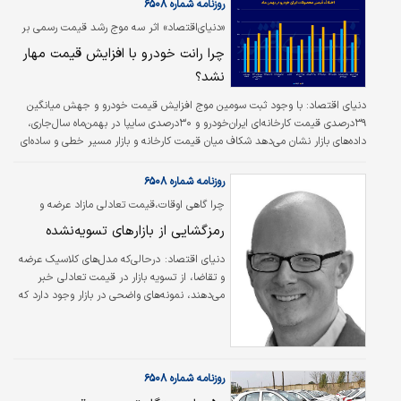
به طول ۸کیلومتر که یک مسیر بحرانی نیز
روزنامه شماره ۶۵۰۸
محسوب می‌شود، در دستور کار قرار گرفته است.
«دنیای‌اقتصاد» اثر سه موج رشد قیمت رسمی بر
تقریبا تمامی مطالعات و مباحث زیست‌محیطی
بازار را بررسی کرد؛
چرا رانت خودرو با افزایش قیمت مهار
مسیر انجام شده و از این جهت مشکلی در اجرای
فعالیت‌ها وجود ندارد. دهقان خاطرنشان کرد:
نشد؟
بلندترین تونل مسیر نیز در همین منطقه…
دنیای اقتصاد:
با وجود ثبت سومین موج افزایش قیمت خودرو و جهش میانگین
۳۹درصدی قیمت کارخانه‌ای ایران‌خودرو و ۳۰‌درصدی سایپا در بهمن‌ماه سال‌جاری،
داده‌های بازار نشان می‌دهد شکاف میان قیمت کارخانه و بازار مسیر خطی و ساده‌ای
را طی نکرده‌است.
روزنامه شماره ۶۵۰۸
چرا گاهی اوقات،قیمت تعادلی مازاد عرضه و
تقاضا را از بین نمی‌برد؟
رمزگشایی از بازارهای تسویه‌نشده
دنیای اقتصاد:
درحالی‌که مدل‌های کلاسیک عرضه
و تقاضا، از تسویه بازار در قیمت تعادلی خبر
می‌دهند، نمونه‌های واضحی در بازار وجود دارد که
قیمت تعادلی بازار را تسویه نمی‌کند. یک
اقتصاددان با استفاده از ایده‌های آرمن آلچیان،
اقتصاددان سرشناس، این رخداد را توضیح
می‌دهد.
روزنامه شماره ۶۵۰۸