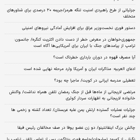
جزئیاتی از طرح راهبردی امنیت تنگه هرمز/جریمه ۲۰ درصدی برای شناورهای
متخلف
دستور فوری نخست‌وزیر عراق برای افزایش آمادگی نیروهای امنیتی
جمهوری‌خواهان در معرض خطر از دست دادن اکثریت کنگره/ جانسون:
ترامپ از پیامدهای جنگ با ایران برای آمریکایی‌ها آگاه است
آیا مصرف قهوه در دوران بارداری خطرناک است؟
ادعای العربیه: مذاکرات ایران و آمریکا وارد مرحله نهایی شده است
تعطیلی مدرسه ایرانی در کویت/ ماجرا چه بود؟
مرتضی لاریجانی از ماه‌ها قبل از جنگ رمضان تلفن همراه نداشت/ واکنش
خانواده لاریجانی به اظهارات سردار کوثری
جزئیات عملیات گسترده ارتش یمن علیه عربستان/ تعداد کشته و زخمی ها
چند نفر است؟
چالش بزرگ اینفانتینو/ دو زن عضو یوفا در صف مخالفان رئیس فیفا
نگرانی از کمبود تسلیحات/جلسه فوری پنتاگون پس از تماس تلفنی ترامپ با