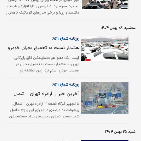
بازار خودرو در هفته پایانی بهمن ۱۴۰۴ با نوسان
زیرساخت‌های کشور دارد و تغییرات در این حوزه‌ها
محدود همراه بود؛ دنا پلاس و تارا افزایش قیمت
به‌سرعت در آمار تولید، مصرف و قیمت…
داشتند و ری‌را و برخی مدل‌های اتوماتیک کاهش را
ثبت کردند.
سه‌شنبه، ۲۸ بهمن ۱۴۰۴
روزنامه شماره ۶۵۱۱
هشدار نسبت به تعمیق بحران خودرو
ایسنا: یک عضو هیات‌نمایندگان اتاق بازرگانی
تهران، با هشدار نسبت به تعمیق بحران در
صنعت خودرو اعلام کرد: زیان انباشته دو
خودروساز بزرگ کشور به ۳۳۰ همت
(هزار‌میلیارد‌تومان) رسیده و شکاف ۶۶۰ همتی میان
روزنامه شماره ۶۵۱۱
قیمت کارخانه و بازار، نه‌‌‌‌‌‌تنها تولید را تقویت نکرده،
آخرین خبر از آزادراه تهران – شمال
بلکه زمینه هجوم تقاضای سوداگرانه و تشدید
فشار بر زنجیره قطعه‌‌‌‌‌‌سازی را فراهم کرده‌است.
با تجهیز کارگاه قطعه ۳ آزادراه تهران – شمال،
پیشرفت ۲۰ درصدی در اجرای این پروژه حاصل
شد. حسین دهقان مدیرعامل بنیاد مستضعفان،
در بازدید از قطعه سوم آزادراه تهران - شمال در
تشریح آخرین وضعیت اجرای پروژه منطقه ۳
شنبه، ۲۵ بهمن ۱۴۰۴
اظهار کرد: از ابتدای سال ۱۴۰۴ اجرای این قطعه