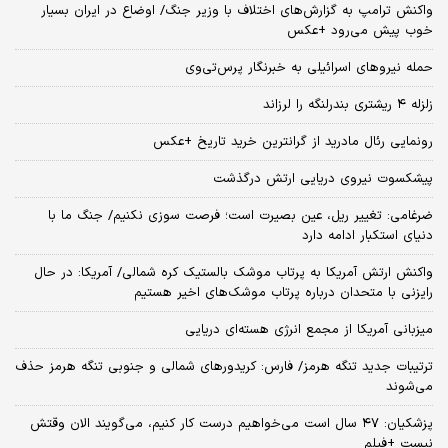
واکنش ترامپ به گزارش‌های اختلاف با وزیر جنگ/ اوضاع در ایران بسیار
خوب پیش می‌رود +عکس
حمله نیروهای اسرائیلی به خبرنگار پرس‌تی‌وی
زلزله ۴ ریشتری بندرلنگه را لرزاند
رونمایی رئال مادرید از گرانترین خرید تاریخ +عکس
پیشکسوت نیروی دریایی ارتش درگذشت
ضرغامی: تغییر ریل، عین بصیرت است؛ فرصت سوزی نکنیم/ جنگ ما با
دنیای استکبار ادامه دارد
واکنش ارتش آمریکا به پرتاب موشک بالستیک کره شمالی/ آمریکا: در حال
رایزنی با متحدان درباره پرتاب موشک‌های اخیر هستیم
میزبانی آمریکا از مجمع انرژی هسته‌ای دریایی
ترتیبات جدید تنگه هرمز/ فارس: کریدورهای شمالی و جنوبی تنگه هرمز حذف
می‌شوند
پزشکیان: ۴۷ سال است می‌خواهیم درست کار کنیم، می‌گویند الان وقتش
نیست +فیلم