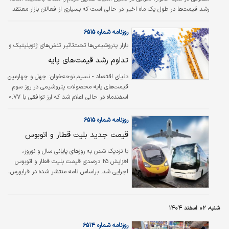
رشد قیمت‌ها در طول یک ماه اخیر در حالی‌ است که بسیاری از فعالان بازار معتقد
هستند همچنان صعود بیشتر نرخ کالاهای خوراکی در راه است. درواقع حذف ارز
ترجیحی بدون اصلاحات اساسی در اقتصاد به محرکی برای افزایش قیمت
روزنامه شماره ۶۵۱۵
افسارگسیخته محصولات خوراکی بدل شده و موج نگرانی‌ها را در خصوص مشکلات
بازار پتروشیمی‌ها تحت‌تاثیر تنش‌های ژئوپلیتیک و
تغذیه‌ای در میان مردم تشدید کرده است. در این میان بهای برخی محصولات اساسی
رشد نرخ ارز قرار گرفت
تداوم رشد قیمت‌های پایه
مصرفی مردم ازجمله، مرغ،…
دنیای اقتصاد - نسیم نوحه‌خوان:
چهل و چهارمین
قیمت‌های پایه محصولات پتروشیمی در روز سوم
اسفندماه‌ در حالی اعلام شد که ارز توافقی با ۰.۷۷
درصد رشد وارد کانال ۱۳۶ هزار و ۵۵۸ تومانی شد.
از طرفی بازار جهانی محصولات پتروشیمی نیز در
روزنامه شماره ۶۵۱۵
مسیر افزایش قیمت قرار داد و از این رو
قیمت جدید بلیت قطار و اتوبوس
قیمت‌های پایه محصولات پلیمری و شیمیایی در
بازار داخل به‌صورت یکپارچه افزایشی اعلام شدند.
با نزدیک شدن به روزهای پایانی سال و نوروز،
افزایش ۲۵ درصدی قیمت بلیت قطار و اتوبوس
اجرایی شد. براساس نامه منتشر شده در فرابورس،
یکی از شرکت‌های ریلی اعلام کرده است که با مجوز
شرکت راه‌آهن قیمت بلیت قطارهای مسافری تا
۲۵درصد افزایش یافته و از ابتدای اسفندماه در
شنبه، ۰۲ اسفند ۱۴۰۴
سامانه فروش اعمال شده است. در این زمینه
ابوالقاسم سعیدی، دبیر انجمن صنفی شرکت‌های
روزنامه شماره ۶۵۱۴