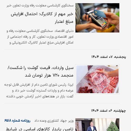
نوسان دلار، سریع‌تر از خود رویداد به بازارها شوک
سخنگوی کارشناسی معاونت رفاه وزارت تعاون خبر
وارد می‌کند؟ در این گزارش به این سوال‌ها جواب
داد:
خبر مهم از کالابرگ؛ احتمال افزایش
می‌دهیم.
مبلغ اعتبار
دنیای اقتصاد: سخنگوی کارشناسی معاونت رفاه و
امور اقتصادی وزارت تعاون، کار و رفاه اجتماعی از
امکان افزایش مبلغ اعتبار کالابرگ الکترونیکی و
اضافه‌شدن اقلام جدید به فهرست کالا‌های
مشمول این طرح خبر داد.
پنجشنبه، ۰۷ اسفند ۱۴۰۴
سیل واردات، قیمت گوشت را شکست/
منجمد ۷۲۰ هزار تومان شد
ایرنا:
رئیس شورای تامین دام از افزایش قابل توجه
عرضه دام و واردات گسترده گوشت خبر داد و
گفت: بازار در هفته‌های اخیر آرامش خوبی داشته
و با ورود حدود ۵۷ هزار تن گوشت در حال
ترخیص، روند کاهش قیمت‌ها تداوم خواهد
چهارشنبه، ۰۶ اسفند ۱۴۰۴
داشت.
وزیر جهاد کشاورزی وعده داد
روزنامه شماره ۶۵۱۸
تامین پایدار کالا‌های اساسی در شرایط