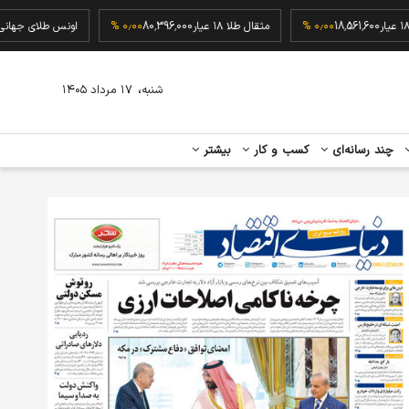
ای ۱۸ عیار
18,561,600
۰٫۰۰ %
مثقال طلا ۱۸ عیار
80,396,000
۰٫۰۰ %
اونس طلای 
،
شنبه
۱۷ مرداد ۱۴۰۵
چند رسانه‌ای
کسب و کار
بیشتر