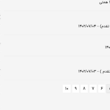
س
ع
ک
۱۴۰۲/۰۷/۰
چ
ا
ع
ح
ش
ا
آ
۱۴۰۲/۰۷/۰
ب
۱۰
۹
۸
۷
۶
ز
ا
ج