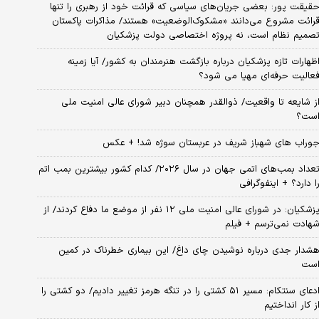
قیقت پور: بعضی جریان‌های سیاسی که قرائت خود از رهبری را تنها
رائت مشروع می‌دانند «مشکوک‌الوضعیت» هستند/ مذاکرات پاکستان
صمیم نظام است، نه پروژه اختصاصی دولت پزشکیان
ظهارات تازه پزشکیان درباره بازگشت هنرمندان به کشور/ آیا زمینه
عالیت حرفه‌ای مهیا می شود؟
ز شایعه تا واقعیت/ ذوالقدر همچنان دبیر شورای ‌عالی امنیت ملی
ست؟
وراب های شهباز شریف در عربستان سوژه شد! + عکس
تعداد بمب‌های اتمی جهان در سال ۲۰۲۶/ کدام کشور بیشترین بمب اتم
ا دارد؟ + اینفوگرافی
پزشکیان: در شورای عالی امنیت ملی ۱۲ نفر از موضع ما دفاع کردند/ از
هادت نمی‌ترسم + فیلم
شدار جدی درباره نوشیدن چای داغ/ این بیماری خطرناک در کمین
ست
ادعای سنتکام: مسیر ۵۱ کشتی را در تنگه هرمز تغییر دادیم/ دو کشتی را
ز کار انداختیم