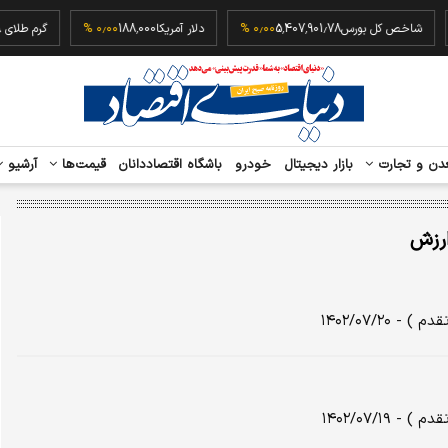
شاخص کل بورس
5,407,901.78
۰٫۰۰ %
دلار آمریکا
188,000
۰٫۰۰ %
گرم طل
دن و تجارت
بازار دیجیتال
خودرو
باشگاه اقتصاددانان
قیمت‌ها
آرشیو
رزش
۱۴۰۲/۰۷/۲
۱۴۰۲/۰۷/۱