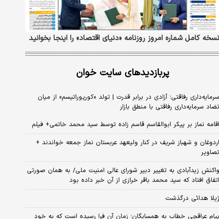
سخه کامل شماره امروز روزنامه «دنیای‌ اقتصاد» را اینجا بخوانید
پربازدیدهای سایت خوان
رمایه‌داری رفاقتی؛ آزادی در برابر قدرت | تولد «کورپوراتیسم» از میان
ضاد سرمایه‌داری رفاقتی با منطق بازار
قامه نماز بر پیکر ابوالقاسم قاسم زاده توسط سید محمد خاتمی+ فیلم
ردوغان و شهباز شریف در کنار ولیعهد عربستان نماز جمعه خواندند +
صاویر
اکنش زیدآبادی به تغییر دبیر شورای عالی امنیت ملی/ به همان صورتی
تفاق افتاد که سید محمد باقر خرازی از آن خبر داده بود
یلا هدائی درگذشت
یام عراقچی خطاب به همسایگان؛ زمان آن فرا رسیده است که به خود