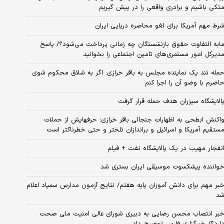
تکی باشیم و برادری واقعی را در پیش گیریم
رط مهم آمریکا برای لغو محاصره دریایی ایران
ابه التفاوت حقوق بازنشستگان چه زمانی پرداخت می‌شود؟/ پاسخ
دیرکل امور مستمری‌های تامین اجتماعی را بخوانید
مله تند یک نماینده مجلس به باقر خرازی: اگر به شلاق محکوم شوی
اضرم با وضو آن را اجرا کنم
الایشگاه سیزران هدف حمله قرار گرفت
اکنش ابطحی به اظهارات جنجالی باقر خرازی؛ حرفهایش از حملات
ستقیم آمریکا و اسرائیل و براندازان تلختر و حتی خطرناکتر است
نفجار مهیب در یک پالایشگاه نفت + فیلم
واننده پیشکسوت موسیقی ایران بستری شد
بر مهم برای دانش آموزان پایه هفتم/ نتایج آزمون مدارس سمپاد اعلام
د
بر انتصاب محسن رضایی به دبیری شورای عالی امنیت ملی صحت
ارد؟/ خبرگزاری فارس توضیح داد