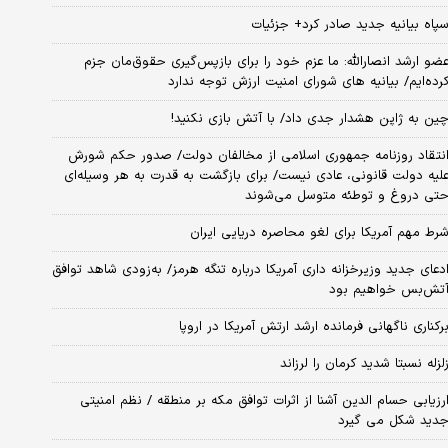
پاه بیانیه جدید صادر کرد+ جزئیات
ضو ارشد انصارالله: ما عزم خود را برای بازپس‌گیری حقوق‌مان جزم
رده‌ایم/ بیانیه‌ های شورای امنیت ارزش توجه ندارد
ین به ژاپن هشدار جدی داد/ با آتش بازی نکنید!
نتقاد روزنامه جمهوری اسلامی از مخالفان دولت/ صدور حکم شورش
لیه دولت قانونی، عادی نیست/ برای بازگشت به قدرت به هر وسیله‌ای
تی دروغ و توطئه متوسل می‌شوند
رط مهم آمریکا برای لغو محاصره دریایی ایران
دعای جدید وزیرخزانه داری آمریکا درباره تنگه هرمز/ به‌زودی شاهد توافق
تش‌بس خواهیم بود
رکناری ناگهانی فرمانده ارشد ارتش آمریکا در اروپا
لزله نسبتا شدید کرمان را لرزاند
رزیابی حسام الدین آشنا از اثرات توافق مکه بر منطقه / نظم امنیتی
دید شکل می گیرد