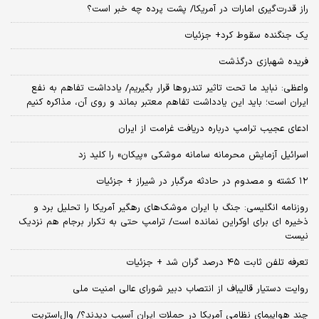
راز قدرت‌گیری امارات در آمریکا/ پشت پرده چه خبر است؟
یک جنگنده سقوط کرد+ جزئیات
فریده شهبازی درگذشت
واعظی: نباید ما تحت تاثیر تندروها قرار بگیریم/ یادداشت تفاهم به نفع
ایران است؛ باید این یادداشت تفاهم معتبر بماند و روی آن، مذاکره کنیم
ادعای عجیب ترامپ درباره دریافت غرامت از ایران
اسرائیل آزمایش محرمانه سامانه موشکی «پیکان» را کلید زد
۱۲ کشته و مصدوم در حادثه مرگبار در شیراز + جزئیات
روزنامه انگلیسی: جنگ با ایران موشک‌های رهگیر آمریکا را تحلیل برد و
ذخیره ای برای اوکراین نمانده است/ ترامپ حتی به تکرار برجام هم نزدیک
نیست
تعرفه تلفن ثابت ۴۵ درصد گران شد + جزئیات
روایت دستیار قالیباف از انتصاب دبیر شورای عالی امنیت ملی
چند هواپیمای نظامی آمریکا در حملات ایران آسیب دیدند؟/ وال‌استریت