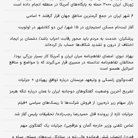
ژورنال: ایران ۲۰۰۰ حمله به پایگاه‌های آمریکا در منطقه انجام داده است
۶ شهر ایران در جمع گرمترین مناطق جهان قرار گرفتند + اسامی
آغاز ثبت‌نام مسکن استیجاری در ۱۵ شهر/ این دو کلانشهر در اولویت
پزشکیان: خدمت به مردم باید محور رقابت احزاب باشد/ دشمنان بر ایجاد
اختلاف از درون و تشدید شکاف‌ها حساب باز کرده‌اند
بهزاد نبوی: امضای تفاهم‌نامه میان ایران و آمریکا کار بسیار بزرگی بود/
مخالفان تفاهم‌نامه ندانسته در مسیری قرار می‌گیرند که با مواضع و منافع
اسرائیل همسو است
گفت‌وگوی زلنسکی و ولیعهد عربستان درباره توافق پهپادی + جزئیات
تشریح آخرین وضعیت گفتگوهای دوجانبه ایران با عمان درباره تنگه هرمز
بازار سهام زیر ذره‌بین؛ از فروش شرکت‌ها تا ریسک‌های سیاسی +فیلم
جزئیات تازه از پرونده قتل حمیدرضا رجب‌زاده/ تحقیقات پلیس آغاز شد
تماس تلفنی وزیر خارجه آلمان و عراقچی/ جزئیات یک گفتگوی مهم
فوری/ انتصاب شش فرمانده عالی‌رتبه در ستادکل نیروهای مسلح، سپاه و