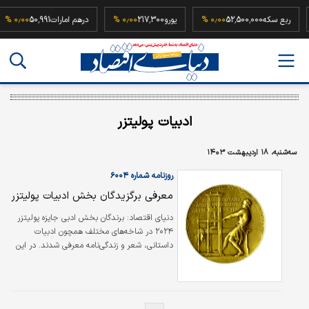
ربع سکه
52,500,000
۰٫۰۰ %
یورو
217,300
۰٫۰۰ %
درهم امارات
50,991
۰٫۰۰ %
ادبیات پولیتزر
سه‌شنبه، ۱۸ اردیبهشت ۱۴۰۳
روزنامه شماره ۶۰۰۴
معرفی برگزیدگان بخش ادبیات پولیتزر
دنیای اقتصاد: برندگان بخش ادبی جایزه پولیتزر
۲۰۲۴ در شاخه‌های مختلف همچون ادبیات
داستانی، شعر و زندگی‌نامه معرفی شدند. در این
دوره از جایزه، جین آن فیلیپس برای نگارش
«نگهبان شبانه» که داستان مادر و دختری پس از
جنگ داخلی در یک پناهگاه ویرجینیای غربی را
روایت می‌کند، جایزه داستان‌نویسی پولیتزر را