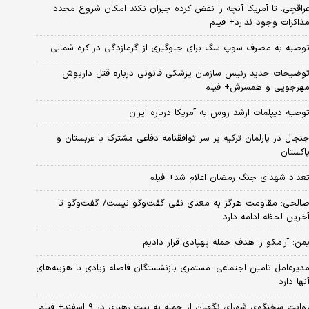
راقچی: تا آمریکا آنچه را نقض کرده جبران نکند امکان شروع مجدد
ذاکرات وجود ندارد+ فیلم
وصیه به مصرف سوپ سگ برای جلوگیری از گرمازدگی در کره شمالی
وضیحات جدید رئیس سازمان پزشکی قانونی درباره قتل داریوش
هرجویی و همسرش+ فیلم
وصیه دیپلمات ارشد روس به آمریکا درباره ایران
نجال در پارلمان ترکیه بر سر توافقنامه دفاعی مشترک با عربستان و
اکستان
عداد شهدای جنگ رمضان اعلام شد+ فیلم
الحی: مقاومت هرگز به معنای نفی گفت‌وگو نیست/ گفت‌وگو تا
خرین لحظه ادامه دارد
من: آرامکو را هدف حمله پهپادی قرار دادیم
دیرعامل تامین اجتماعی: مستمری بازنشستگان فاصله زیادی با هزینه‌های
نها دارد
وایت سخنگوی شورای نگهبان از حمله به بیت رهبری در ۹ اسفند+ فیلم