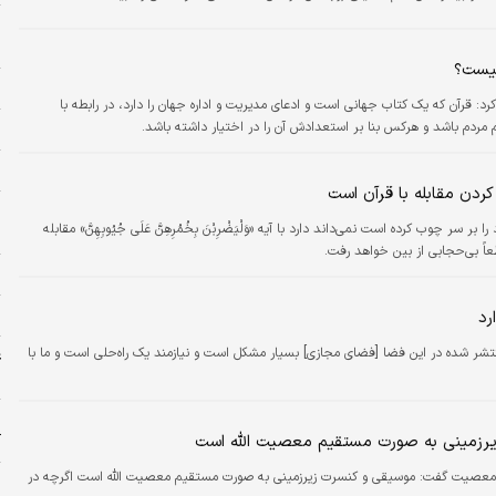
و
چ
چیست؟
ا
کرد: قرآن که یک کتاب جهانی است و ادعای مدیریت و اداره جهان را دارد، در رابطه با
مردم باشد و هرکس بنا بر استعدادش آن را در اختیار داشته باشد.
ا
ا
کردن مقابله با قرآن است
ر
 چوب کرده است نمی‌داند دارد با آیه «وَلْیَضْرِبْنَ بِخُمُرِهِنَّ عَلَى جُیُوبِهِنَّ» مقابله
م
عاً بی‌حجابی از بین خواهد رفت.
خ
ط
رد
 منتشر شده در این فضا [فضای مجازی] بسیار مشکل است و نیازمند یک راه‌حلی است و ما با
ع
د
م
زیرزمینی به صورت مستقیم معصیت الله است
آ
دیق معصیت گفت: موسیقی و کنسرت زیرزمینی به صورت مستقیم معصیت الله است اگرچه در
ر