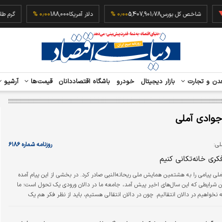
‎
شاخص کل بورس
5,407,901.78
۰٫۰۰ %
دلار آمریکا
188,000
۰٫۰۰ %
دن و تجارت
بازار دیجیتال
خودرو
باشگاه اقتصاددانان
قیمت‌ها
آرشیو
 جوادی آملی
لی:
روزنامه شماره ۶۱۸۶
فکری خانه‌تکانی کنیم
 آملی پیامی را به هشتمین همایش ملی ریحانه‌النبی صادر کرد. در بخشی از این پیام آمده
ین شرایطی که این سال‌‌های اخیر پیش آمد، جامعه ما در دالان ورودی یک تحول است؛ ما
خواهیم در دالان انتقالیم. چون در دالان انتقالی هستیم، باید از نظر فکر هم یک
م و انتقال ذهنی داشته باشیم. بدون خانه‌تکانی فکری، در جامعه انتقالی، انسان موفق
ن