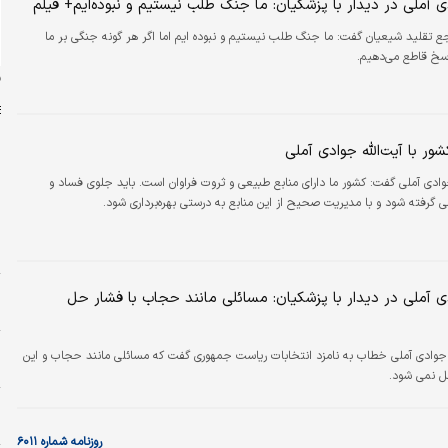
دی آملی در دیدار با پزشکیان: ما جنگ طلب نیستیم و نبوده‌ایم+ فیلم
ع تقلید شیعیان گفت: ما جنگ طلب نیستیم و نبوده ایم اما اگر هر گونه جنگی بر ما
سخ قاطع می‌دهیم.
ن
شور با آیت‌الله جوادی آملی
جوادی آملی گفت: کشور ما دارای منابع طبیعی و ثروت فراوان است. باید جلوی فساد و
م
 گرفته شود و با مدیریت صحیح از این منابع به درستی بهره‌برداری شود.
د
د
و
دی آملی در دیدار با پزشکیان: مسائلی مانند حجاب با فشار حل
م
ا
آیت الله جوادی آملی خطاب به نامزد انتخابات ریاست جمهوری گفت که مسائلی مانند حجاب و این
س
حل نمی شود.
ا
ا
روزنامه شماره ۶۰۱۱