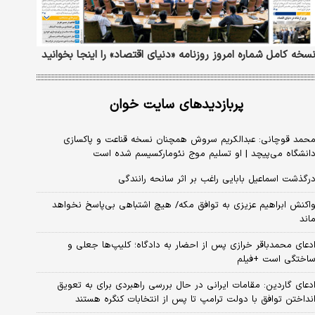
سخه کامل شماره امروز روزنامه «دنیای‌ اقتصاد» را اینجا بخوانید
پربازدیدهای سایت خوان
حمد قوچانی: عبدالکریم سروش همچنان نسخه قناعت و پاکسازی
انشگاه می‌پیچد | او تسلیم موج نئومارکسیسم شده است
رگذشت اسماعیل بابایی راغب بر اثر سانحه رانندگی
اکنش ابراهیم عزیزی به توافق مکه/ هیچ اشتباهی بی‌پاسخ نخواهد
اند
دعای محمدباقر خرازی پس از احضار به دادگاه؛ کلیپ‌ها جعلی و
اختگی است +فیلم
دعای گاردین: مقامات ایرانی در حال بررسی راهبردی برای به تعویق
نداختن توافق با دولت ترامپ تا پس از انتخابات کنگره هستند