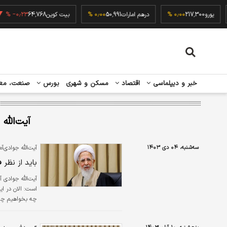
۰٫
یورو
217,300
۰٫۰۰ %
درهم امارات
50,991
۰٫۰۰ %
بیت کوین
64,768
−۰٫۲۳ %
خبر و دیپلماسی
اقتصاد
مسکن و شهری
بورس
صنعت، مع
آیت‌الله
سه‌شنبه، ۰۴ دی ۱۴۰۳
آیت‌‌الله جوادی‌آم
باید از نظر 
آیت‌‌الله جوادی
است: الان در ا
چه بخواهیم چه ن
خانه‌تکانی بکنی
نیست./خبرآنلای