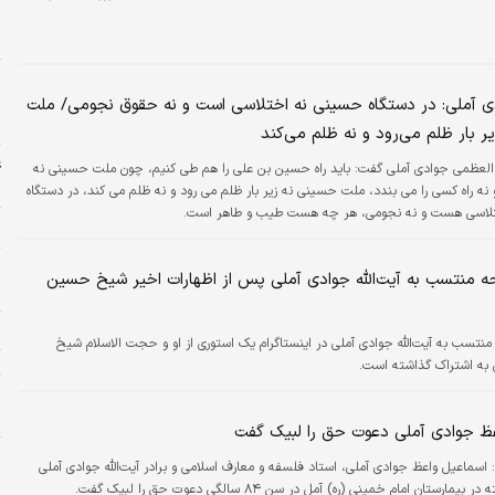
پ
م
ا
پ
ادی آملی: در دستگاه حسینی نه اختلاسی است و نه حقوق نجومی/ ملت
ب
 بار ظلم می‌رود و نه ظلم می‌کند
ع
ه العظمی جوادی آملی گفت: باید راه حسین بن علی را هم طی کنیم، چون ملت حسینی نه
م
 نه راه کسی را می بندد، ملت حسینی نه زیر بار ظلم می رود و نه ظلم می کند، در دستگاه
لاسی هست و نه نجومی، هر چه هست طیب و طاهر است.
ح
 منتسب به آیت‌الله جوادی آملی پس از اظهارات اخیر شیخ حسین
خ
ا
تسب به آیت‌الله جوادی آملی در اینستاگرام یک استوری از او و حجت الاسلام شیخ
ت
به اشتراک گذاشته است.
و
ا
ظ جوادی آملی دعوت حق را لبیک گفت
ه
:
اسماعیل واعظ جوادی آملی، استاد فلسفه و معارف اسلامی و برادر آیت‌الله جوادی آملی
خ
ستان امام خمینی (ره) آمل در سن ۸۴ سالگی دعوت حق را لبیک گفت.