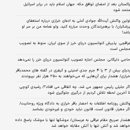
اکستان بعد از امضای توافق مکه: جهان اسلام باید در برابر اسرائیل
تحد شود
ولین واکنش آیت‌الله جوادی آملی به ادعای خرازی درباره استعفای
زشکیان/ با برهم‌زنندگان وحدت مبارزه کنید، ولو عمامه من بر سر او
اشد!
راقچی: پذیرش کنوانسیون دریای خرز از سوی ایران، منوط به تصویب
جلس است
اجی دلیگانی: مجلس اجازه تصویب کنوانسیون دریای خزر را نمی‌دهد
ردپای بیش از ۳ یا ۴ جرم جدی امنیتی و کیفری در گفته های محمدباقر
رازی/ هشدار برای آن‌هایی که می‌خواهند به ۲۵۰ هزار نفر بپیوندند
گر جلیلی رئیس جمهور می شد، چه اتفاقی می افتاد؟/ رشیدی کوچی:
ا آخرین لحظه تلاش کردیم از درگیری جلوگیری شود
اکنش روزنامه اطلاعات به احضار باقر خرازی به دادگاه ویژه روحانیت/
گر معیار، قانون است، قانون نباید خودی و غیرخودی بشناسد
شدار صریح مقام عراقی به عربستان/ موشکها تنها با موشک پاسخ داده
واهد شد و آتش تنها با آتش مقابله خواهد شد