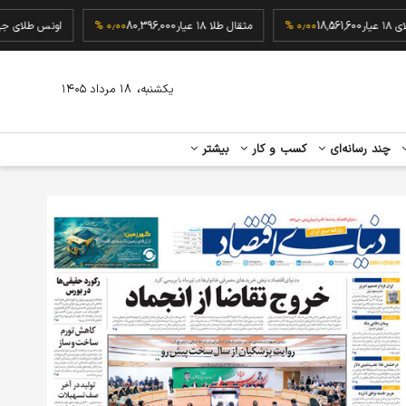
گرم طلای ۱۸ عیار
18,561,600
۰٫۰۰ %
مثقال طلا ۱۸ عیار
80,396,000
۰٫۰۰ %
اونس طل
،
یکشنبه
۱۸ مرداد ۱۴۰۵
چند رسانه‌ای
کسب و کار
بیشتر