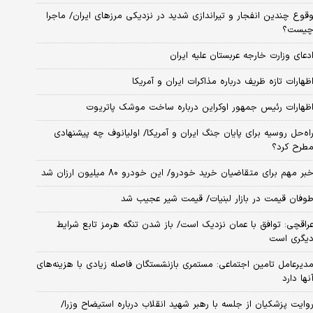
قوع چندین انفجار و تیراندازی شدید در نزدیکی مرز‌های ایران/ ماجرا
یست؟
دعای وزارت خارجه عربستان علیه ایران
ظهارات تازه ظریف درباره مذاکرات ایران و آمریکا
ظهارات رئیس جمهور اوکراین درباره ساخت موشک پاتریوت
اه‌حل روسیه برای پایان جنگ ایران و آمریکا/ اولیانوف چه پیشنهادی
طرح کرد؟
بر مهم برای متقاضیان خرید خودرو/ این خودرو ۸۰ میلیون ارزان شد
وفان قیمت در بازار لبنیات/ قیمت شیر عجیب شد
راقچی: توافق با عمان نزدیک است/ باز شدن تنگه هرمز تابع شرایط
یگری است
دیرعامل تامین اجتماعی: مستمری بازنشستگان فاصله زیادی با هزینه‌های
نها دارد
وایت پزشکیان از جلسه با رهبر شهید انقلاب درباره استیضاح وزرا/