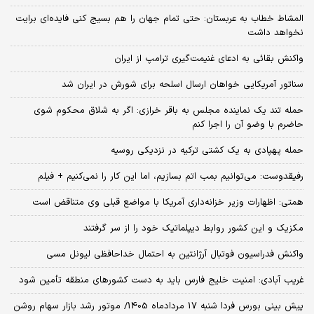
المشاط خطاب به عربستان: حتی تمام جهان را هم بسیج کنی فایده‌ای برایت
نخواهد داشت
واکنش بقائی به ادعای غنیمت‌گیری ترامپ از ایران
سناتور آمریکایی خواهان ارسال اسلحه برای شورش در ایران شد
حمله تند یک نماینده مجلس به باقر خرازی: اگر به شلاق محکوم شوی
حاضرم با وضو آن را اجرا کنم
حمله پهپادی به یک کشتی ترکیه در نزدیکی روسیه
رفیقدوست: می‌توانیم بمب اتم بسازیم، اما این کار را نمی‌کنیم + فیلم
همتی: اظهارات وزیر خزانه‌داری آمریکا با مواضع قبلی وی متناقض است
مکزیک و این کشور روابط دیپلماتیک خود را از سر گرفتند
واکنش فدراسیون فوتبال آرژانتین به احتمال خداحافظی لیونل مسی
غریب آبادی: امنیت خلیج فارس باید به دست کشورهای منطقه تأمین شود
پیش بینی بورس فردا شنبه 17 مردادماه 1405/ موتور رشد بازار سهام روشن