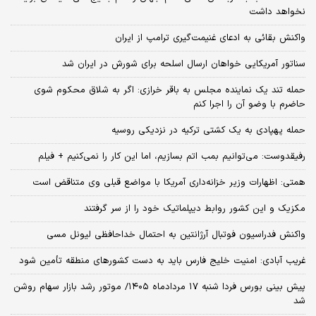
نخواهد داشت
واکنش بقائی به ادعای غنیمت‌گیری ترامپ از ایران
سناتور آمریکایی خواهان ارسال اسلحه برای شورش در ایران شد
حمله تند یک نماینده مجلس به باقر خرازی: اگر به شلاق محکوم شوی
حاضرم با وضو آن را اجرا کنم
حمله پهپادی به یک کشتی ترکیه در نزدیکی روسیه
رفیقدوست: می‌توانیم بمب اتم بسازیم، اما این کار را نمی‌کنیم + فیلم
همتی: اظهارات وزیر خزانه‌داری آمریکا با مواضع قبلی وی متناقض است
مکزیک و این کشور روابط دیپلماتیک خود را از سر گرفتند
واکنش فدراسیون فوتبال آرژانتین به احتمال خداحافظی لیونل مسی
غریب آبادی: امنیت خلیج فارس باید به دست کشورهای منطقه تأمین شود
پیش بینی بورس فردا شنبه ۱۷ مردادماه ۱۴۰۵/ موتور رشد بازار سهام روشن
شد