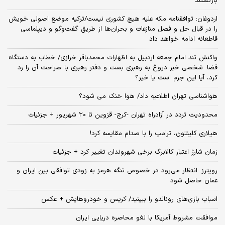
بازگشتند
اردوغان: توافقنامه مکه علیه هیچ کشوری نیست/ترکیه موضع اصولی خویش
را در قبال حل و فصل منازعات و بحران‌ها از طریق گفت‌وگو و دیپلماسی
قاطعانه ادامه خواهد داد
واکنش تند امام جمعه اردبیل به اظهارات محمدباقر خرازی/ خطاب به دستگاه
قضا: شخصی خبر دروغ به رهبری بست و دفتر رهبری با صراحت آن را رد
کرد، آیا این جرم است یا خیر؟
هواشناسی تهران اطلاعیه داد/ هوا خنک می شود؟
محدودیت تردد در آزادراه تهران -کرج- قزوین تا ۲۰ شهریور + جزئیات
هیلاری کلینتون، ترامپ را با صدام مقایسه کرد!
زمان شارژ اعتبار کالابرگ برخی شهروندان تغییر کرد + جزئیات
رویترز: انتظار می‌رود در خصوص تنگه هرمز به زودی توافقی بین ایران و
عمان حاصل شود
اسباب‌ بازی‌های رونالدو را ببینید/ کریس و خودروهایش + عکس
موافقت مشروط آمریکا با لغو محاصره دریایی ایران