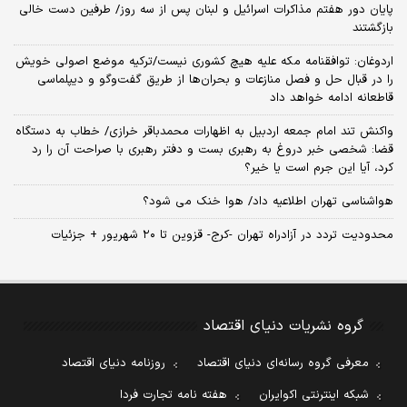
پایان دور هفتم مذاکرات اسرائیل و لبنان پس از سه روز/ طرفین دست خالی
بازگشتند
اردوغان: توافقنامه مکه علیه هیچ کشوری نیست/ترکیه موضع اصولی خویش
را در قبال حل و فصل منازعات و بحران‌ها از طریق گفت‌وگو و دیپلماسی
قاطعانه ادامه خواهد داد
واکنش تند امام جمعه اردبیل به اظهارات محمدباقر خرازی/ خطاب به دستگاه
قضا: شخصی خبر دروغ به رهبری بست و دفتر رهبری با صراحت آن را رد
کرد، آیا این جرم است یا خیر؟
هواشناسی تهران اطلاعیه داد/ هوا خنک می شود؟
محدودیت تردد در آزادراه تهران -کرج- قزوین تا ۲۰ شهریور + جزئیات
گروه نشریات دنیای اقتصاد
معرفی گروه رسانه‌ای دنیای اقتصاد
روزنامه دنیای اقتصاد
شبکه اینترنتی اکوایران
هفته نامه تجارت فردا