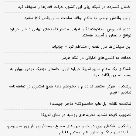
اختلال گسترده در شبکه ریلی این کشور، حرکت قطارها را متوقف کرد
اولین واکنش ترامپ به حکم توقف ساخت سالن رقص کاخ سفید
ادعای اکسیوس: مذاکره‌کنندگان ایرانی منتظر تأییدهای نهایی داخلی درباره
توافق با عمان و آمریکا هستند
این سیگنال‌ها بازار نفت را متلاطم کرد + جزئیات
حملات به کشتی‌های اماراتی در تنگه هرمز
افشاگری یک مقام سابق آمریکا درباره ایران: داستان نزدیک بودن تهران به
بمب اتم پروپاگاندا بود
پزشکیان: هرگز استعفا نداده‌ام و نخواهم داد/ هیچ امتیازی در تفاهم‌نامه
ندادیم +فیلم
شکست نقشه اپل علیه سامسونگ/ ماجرا چیست؟
تصویب لایحه تشدید تحریم‌های روسیه در سنای آمریکا
پزشکیان: شکافی بین دولت و نیروهای مسلح نیست/ زیر بار زور نمی‌رویم،
اما به‌دنبال جنگ و تجاوز هم نیستیم +فیلم