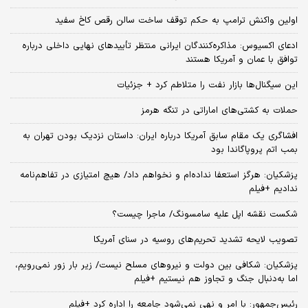
اولین واکنش ترامپ به حکم توقف ساخت سالن رقص کاخ سفید
ادعای اکسیوس: مذاکره‌کنندگان ایرانی منتظر تأییدهای نهایی داخلی درباره
توافق با عمان و آمریکا هستند
این سیگنال‌ها بازار نفت را متلاطم کرد + جزئیات
حملات به کشتی‌های اماراتی در تنگه هرمز
افشاگری یک مقام سابق آمریکا درباره ایران: داستان نزدیک بودن تهران به
بمب اتم پروپاگاندا بود
پزشکیان: هرگز استعفا نداده‌ام و نخواهم داد/ هیچ امتیازی در تفاهم‌نامه
ندادیم +فیلم
شکست نقشه اپل علیه سامسونگ/ ماجرا چیست؟
تصویب لایحه تشدید تحریم‌های روسیه در سنای آمریکا
پزشکیان: شکافی بین دولت و نیروهای مسلح نیست/ زیر بار زور نمی‌رویم،
اما به‌دنبال جنگ و تجاوز هم نیستیم +فیلم
رئیس‌جمهور: با امر و نهی نمی‌شود جامعه را اداره کرد +فیلم