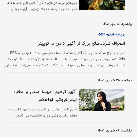
بازارهای نیازمندی‌‌های ملکی آنلاین طی چند هفته
اخیر نشان می‌دهد تعداد زیادی از آپارتمان‌‌های
فروشی با تصاویر غیرواقعی و به اصطلاح «فیک»
عرضه شده است.
یکشنبه، ۱۰ مهر ۱۴۰۱
روزنامه شماره ۵۵۶۱
انصراف شرکت‌های بزرگ از آگهی دادن به توییتر
مهر:
برخی از شرکت‌های بزرگ آگهی‌دهنده از جمله دایسون، مزدا، فوربس و PBS
Kids کمپین‌های بازاریابی خود در توییتر را به حالت تعلیق درآورده یا حذف کرده‌اند،
زیرا آگهی‌های آنها کنار توییت‌هایی مربوط به هرزنگاری کودکان ظاهر می‌شد. به گزارش
رویترز، طبق تحقیق جدید گروه «Ghost Data»، برندهای مختلف از والت‌دیزنی
گرفته تا NBCUniversal و کوکاکولا تا یک بیمارستان مخصوص کودکان جزو ۳۰
دوشنبه، ۲۸ شهریور ۱۴۰۱
شرکتی هستند که آگهی‌های‌شان در پروفایل حساب‌های کاربری نمایش داده شد که
حاوی لینک‌هایی با محتوای سوءاستفاده از کودکان بود.
آگهی ترحیم ⁧ مهسا امینی⁩ بر مغازه
لباس‌فروشی‌ او+عکس
ایران تایمز:
عکسی از آگهی ترحیم ⁧مهسا امینی⁩ بر
مغازه لباس‌فروشی‌ وی را مشاهده می کنید.
یکشنبه، ۰۶ شهریور ۱۴۰۱