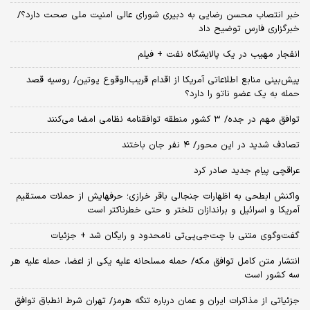
خبر انتصاب محسن رضایی به دبیری شورای عالی امنیت ملی صحت دارد؟/
خبرگزاری فارس توضیح داد
انفجار مهیب در یک پالایشگاه نفت + فیلم
پیش‌بینی منابع اطلاعاتی آمریکا از اقدام قریب‌الوقوع پوتین/ روسیه قصد
حمله به یک عضو ناتو را دارد؟
توافق مهم در جده/ ۳ کشور منطقه توافقنامه نظامی امضا می‌کنند
تصادف شدید در این محور/ ۴ نفر جان باختند
عراقچی پیام جدید صادر کرد
واکنش ابطحی به اظهارات جنجالی باقر خرازی؛ حرفهایش از حملات مستقیم
آمریکا و اسرائیل و براندازان تلختر و حتی خطرناکتر است
گفت‌وگوی متنی با چت‌جی‌پی‌تی نامحدود و رایگان شد + جزئیات
انتشار متن کامل توافق مکه/ حمله مسلحانه علیه یکی از اعضا، حمله علیه هر
سه کشور است
جزئیاتی از مذاکرات ایران و عمان درباره تنگه هرمز/ تهران شرط انطباق توافق