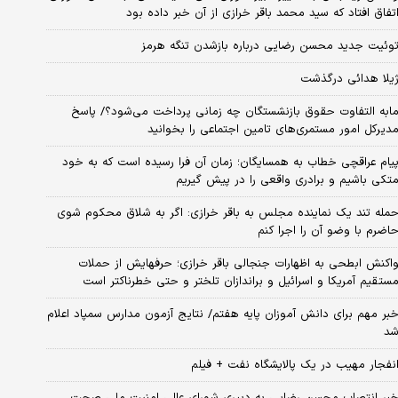
تفاق افتاد که سید محمد باقر خرازی از آن خبر داده بود
وئیت جدید محسن رضایی درباره بازشدن تنگه هرمز
یلا هدائی درگذشت
ابه التفاوت حقوق بازنشستگان چه زمانی پرداخت می‌شود؟/ پاسخ
دیرکل امور مستمری‌های تامین اجتماعی را بخوانید
یام عراقچی خطاب به همسایگان؛ زمان آن فرا رسیده است که به خود
تکی باشیم و برادری واقعی را در پیش گیریم
مله تند یک نماینده مجلس به باقر خرازی: اگر به شلاق محکوم شوی
اضرم با وضو آن را اجرا کنم
اکنش ابطحی به اظهارات جنجالی باقر خرازی؛ حرفهایش از حملات
ستقیم آمریکا و اسرائیل و براندازان تلختر و حتی خطرناکتر است
بر مهم برای دانش آموزان پایه هفتم/ نتایج آزمون مدارس سمپاد اعلام
د
نفجار مهیب در یک پالایشگاه نفت + فیلم
بر انتصاب محسن رضایی به دبیری شورای عالی امنیت ملی صحت