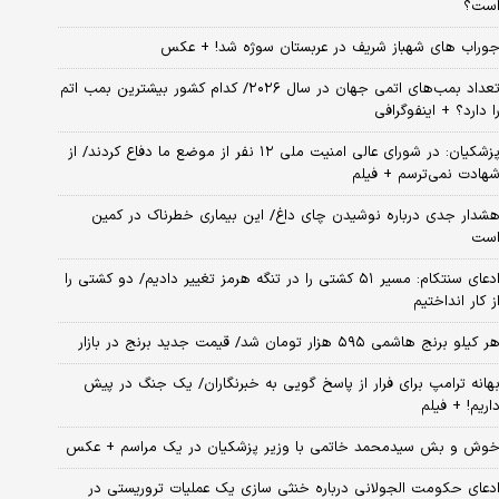
ست؟
وراب های شهباز شریف در عربستان سوژه شد! + عکس
تعداد بمب‌های اتمی جهان در سال ۲۰۲۶/ کدام کشور بیشترین بمب اتم
ا دارد؟ + اینفوگرافی
پزشکیان: در شورای عالی امنیت ملی ۱۲ نفر از موضع ما دفاع کردند/ از
هادت نمی‌ترسم + فیلم
شدار جدی درباره نوشیدن چای داغ/ این بیماری خطرناک در کمین
ست
ادعای سنتکام: مسیر ۵۱ کشتی را در تنگه هرمز تغییر دادیم/ دو کشتی را
ز کار انداختیم
ر کیلو برنج هاشمی ۵۹۵ هزار تومان شد/ قیمت جدید برنج در بازار
هانه ترامپ برای فرار از پاسخ گویی به خبرنگاران/ یک جنگ در پیش
اریم! + فیلم
وش و بش سیدمحمد خاتمی با وزیر پزشکیان در یک مراسم + عکس
دعای حکومت الجولانی درباره خنثی سازی یک عملیات تروریستی در