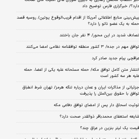
ارد؟/ خبرگزاری فارس توضیح داد
یش‌بینی منابع اطلاعاتی آمریکا از اقدام قریب‌الوقوع پوتین/ روسیه قصد
مله به یک عضو ناتو را دارد؟
صادف شدید در این محور/ ۴ نفر جان باختند
وافق مهم در جده/ ۳ کشور منطقه توافقنامه نظامی امضا می‌کنند
راقچی پیام جدید صادر کرد
نتشار متن کامل توافق مکه/ حمله مسلحانه علیه یکی از اعضا، حمله
لیه هر سه کشور است
زئیاتی از مذاکرات ایران و عمان درباره تنگه هرمز/ تهران شرط انطباق
وافق با حقوق بین‌الملل را پذیرفت
وئیت اسحاق دار پس از امضای توافق دفاعی مکه
ایعه استعفای محمدباقر ذوالقدر صحت دارد؟
یمت یک لیتر بنزین در عراق چند؟