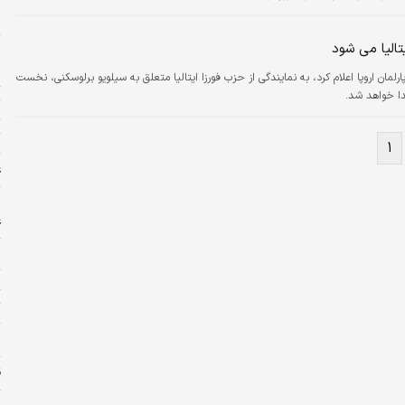
د
تالیا می شود
پ
ح
پارلمان اروپا اعلام کرد، به نمایندگی از حزب فورزا ایتالیا متعلق به سیلویو برلوسکنی، نخست
دا خواهد شد.
ت
ت
۱
ع
ا
ع
ج
ت
ت
ش
ق