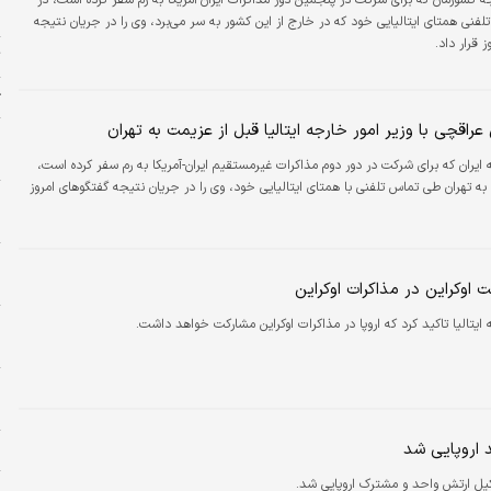
ه کشورمان که برای شرکت در پنجمین دور مذاکرات ایران-آمریکا به رم سفر کرده است، در
ا
فنی همتای ایتالیایی خود که در خارج از این کشور به سر می‌برد، وی را در جریان نتیجه
 قرار داد.
ت
ژ
راقچی با وزیر امور خارجه ایتالیا قبل از عزیمت به تهران
م
م
 ایران که برای شرکت در دور دوم مذاکرات غیرمستقیم ایران-آمریکا به رم سفر کرده است،
ه تهران طی تماس تلفنی با همتای ایتالیایی خود، وی را در جریان نتیجه گفتگوهای امروز
پ
م
ح
ح
 اوکراین در مذاکرات اوکراین
 ایتالیا تاکید کرد که اروپا در مذاکرات اوکراین مشارکت خواهد داشت.
و
م
خ
ش
 اروپایی شد
ا
کیل ارتش واحد و مشترک اروپایی شد.
خ