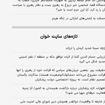
اکنش تند امام جمعه اردبیل به اظهارات محمدباقر خرازی/ خطاب به
ستگاه قضا: شخصی خبر دروغ به رهبری بست و دفتر رهبری با صراحت
ن را رد کرد، آیا این جرم است یا خیر؟
ملات به کشتی‌های اماراتی در تنگه هرمز
تازه‌های سایت خوان
لزله نسبتا شدید کرمان را لرزاند
رزیابی حسام الدین آشنا از اثرات توافق مکه بر منطقه / نظم امنیتی
دید شکل می گیرد
قیقت پور: بعضی جریان‌های سیاسی که قرائت خود از رهبری را تنها
رائت مشروع می‌دانند «مشکوک‌الوضعیت» هستند/ مذاکرات پاکستان
صمیم نظام است، نه پروژه اختصاصی دولت پزشکیان
ظهارات تازه پزشکیان درباره بازگشت هنرمندان به کشور/ آیا زمینه
عالیت حرفه‌ای مهیا می شود؟
ز شایعه تا واقعیت/ ذوالقدر همچنان دبیر شورای ‌عالی امنیت ملی