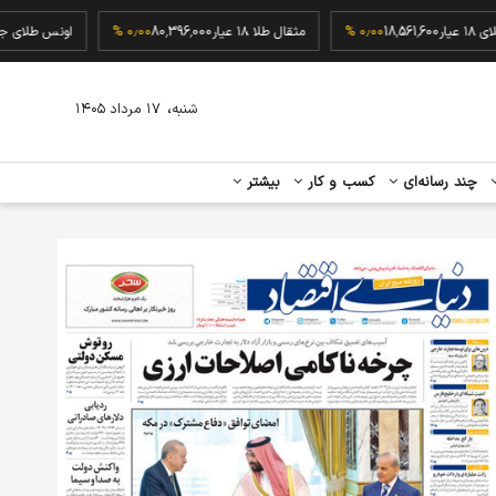
گرم طلای ۱۸ عیار
18,561,600
۰٫۰۰ %
مثقال طلا ۱۸ عیار
80,396,000
۰٫۰۰ %
اونس ط
،
شنبه
۱۷ مرداد ۱۴۰۵
چند رسانه‌ای
کسب و کار
بیشتر