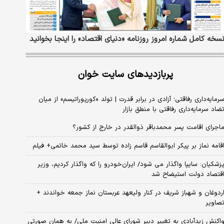
سخه کامل شماره امروز روزنامه «دنیای‌ اقتصاد» را اینجا بخوانید
پربازدیدهای سایت خوان
رمایه‌داری رفاقتی؛ آزادی در برابر قدرت | تولد «کورپوراتیسم» از میان
ضاد سرمایه‌داری رفاقتی با منطق بازار
اجرای اقامت پسر محمدباقر ذوالقدر در خارج از کشور؟
قامه نماز بر پیکر ابوالقاسم قاسم زاده توسط سید محمد خاتمی+ فیلم
زشکیان: سایپا واگذار می شود/ ایران‌خودرو را که واگذار کردیم، وزیر
قتصاد دولت استیضاح شد
ردوغان و شهباز شریف در کنار ولیعهد عربستان نماز جمعه خواندند +
صاویر
اکنش زیدآبادی به تغییر دبیر شورای عالی امنیت ملی/ به همان صورتی