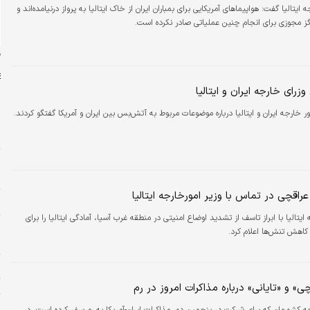
 ایتالیا گفت: هواپیماهای آمریکایی برای بمباران ایران از خاک ایتالیا به پرواز درنیامده‌اند و
گز مجوزی برای انجام چنین عملیاتی صادر نکرده است.
ن
وزرای خارجه ایران و ایتالیا
مور خارجه ایران و ایتالیا درباره موضوعات مربوط به آتش‌بس بین ایران و آمریکا گفتگو کردند.
س
ت
م
راقچی در تماس با وزیر امورخارجه ایتالیا
ا
ایتالیا با ابراز تاسف از تشدید اوضاع امنیتی در منطقه غرب آسیا، آمادگی ایتالیا را برای
پ
هش تنش‌ها اعلام کرد.
ا
ا
ت
چی» و «تایانی» درباره مذاکرات امروز در رم
و