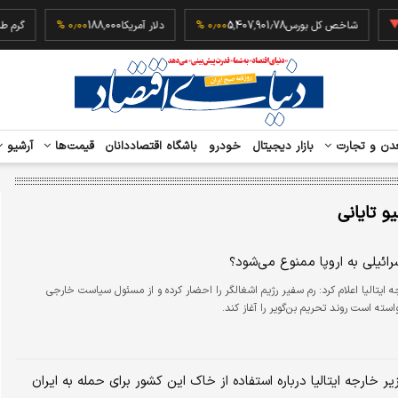
‎−
شاخص کل بورس
5,407,901.78
۰٫۰۰ %
دلار آمریکا
188,000
۰٫۰۰ %
دن و تجارت
بازار دیجیتال
خودرو
باشگاه اقتصاددانان
قیمت‌ها
آرشیو
یو تایانی
رائیلی به اروپا ممنوع می‌شود؟
وزیر خارجه ایتالیا اعلام کرد: رم سفیر رژیم اشغالگر را احضار کرده و از مسئول سیاست خارجی
استه است روند تحریم بن‌گویر را آغاز کند.
 خارجه ایتالیا درباره استفاده از خاک این کشور برای حمله به ایران