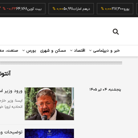
۰٫
یورو
217,300
۰٫۰۰ %
درهم امارات
50,991
۰٫۰۰ %
بیت کوین
64,768
۰٫۲۳ %
خبر و دیپلماسی
اقتصاد
مسکن و شهری
بورس
صنعت، مع
آنتون
پنجشنبه، ۰۴ تیر ۱۴۰۵
ورود وزیر اس
ايسنا:
اتحادیه اروپا خو
توضیحات وزیر