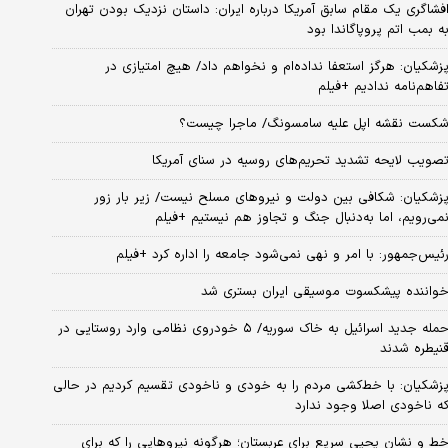
فشاگری یک مقام سابق آمریکا درباره ایران: داستان نزدیک بودن تهران
ه بمب اتم پروپاگاندا بود
زشکیان: هرگز استعفا نداده‌ام و نخواهم داد/ هیچ امتیازی در
فاهم‌نامه ندادیم +فیلم
کست نقشه اپل علیه سامسونگ/ ماجرا چیست؟
صویب لایحه تشدید تحریم‌های روسیه در سنای آمریکا
زشکیان: شکافی بین دولت و نیروهای مسلح نیست/ زیر بار زور
می‌رویم، اما به‌دنبال جنگ و تجاوز هم نیستیم +فیلم
ئیس‌جمهور: با امر و نهی نمی‌شود جامعه را اداره کرد +فیلم
واننده پیشکسوت موسیقی ایران بستری شد
حمله جدید اسرائیل به خاک سوریه/ ۵ خودروی نظامی وارد روستایی در
نیطره شدند
زشکیان: با خط‌کشی مردم را به خودی و ناخودی تقسیم کردیم در حالی
ه ناخودی اصلا وجود ندارد
ط و نشان یحیی سریع برای عربستان؛ هرگونه نیروهایی را که برای