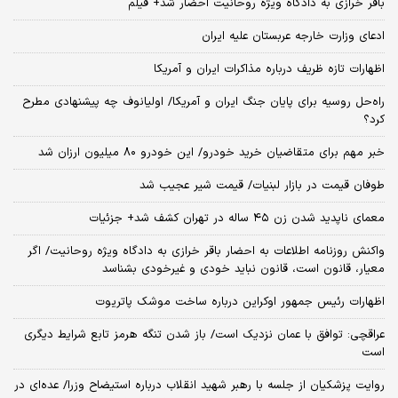
باقر خرازی به دادگاه ویژه روحانیت احضار شد+ فیلم
ادعای وزارت خارجه عربستان علیه ایران
اظهارات تازه ظریف درباره مذاکرات ایران و آمریکا
راه‌حل روسیه برای پایان جنگ ایران و آمریکا/ اولیانوف چه پیشنهادی مطرح
کرد؟
خبر مهم برای متقاضیان خرید خودرو/ این خودرو ۸۰ میلیون ارزان شد
طوفان قیمت در بازار لبنیات/ قیمت شیر عجیب شد
معمای ناپدید شدن زن ۴۵ ساله در تهران کشف شد+ جزئیات
واکنش روزنامه اطلاعات به احضار باقر خرازی به دادگاه ویژه روحانیت/ اگر
معیار، قانون است، قانون نباید خودی و غیرخودی بشناسد
اظهارات رئیس جمهور اوکراین درباره ساخت موشک پاتریوت
عراقچی: توافق با عمان نزدیک است/ باز شدن تنگه هرمز تابع شرایط دیگری
است
روایت پزشکیان از جلسه با رهبر شهید انقلاب درباره استیضاح وزرا/ عده‌ای در