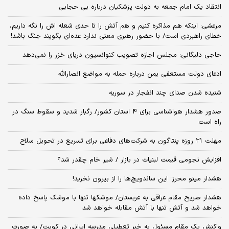
انتقاد یک امام جمعه به دولت پزشکیان درباره بی حجابی
مرعشی: اینکه هم مذاکره کنیم و هم آتش را تا حدی شعله اش را نگه داریم،
خطای راهبردی است/ با حضور رهبری معنی ندارد عده‌ای بگویند جنگ باشد!
حاجی دلیگانی: مجلس اجازه تصویب کنوانسیون دریای خزر را نمی‌دهد
ادعای دولت مستعفی یمن درباره حمله به مواضع انصارالله
شنیده شدن صدای چند انفجار در سوریه
صدور هشدار هواشناسی برای ۴ استان کشور/ رگبار شدید و سقوط سنگ در
راه است
مهلت ۲۱ روزه پنتاگون به شرکت‌های دفاعی برای تسریع در تحویل سلاح
افزایش نجومی قیمت لبنیات در بازار / شیر خام چقدر شد؟
هشدار مینو محرز؛ این ساندویچ‌ها را از بیرون نخرید!
هشدار صریح مقام عراقی به عربستان/ موشکها تنها با موشک پاسخ داده
خواهد شد و آتش تنها با آتش مقابله خواهد شد
واکنش یک مقام مسئول به خبر تعطیلی مدرسه ایرانی در کویت/ به صورت