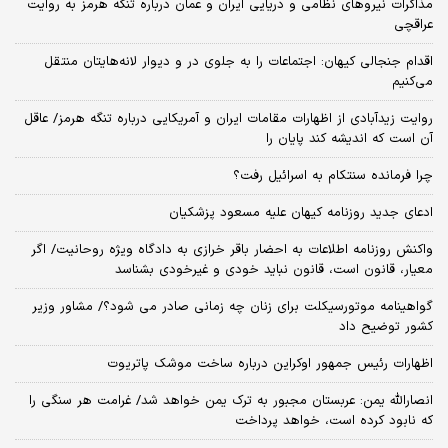
مذاکرات نیروهای نظامی و دریایی ایران و عمان درباره تنگه هرمز به روایت
عراقچی
اقدام جنجالی کیهان: اجتماعات را به جلوی در و دیوار لانه‌هایتان منتقل
می‌کنیم
روایت زیدآبادی از اظهارات مقامات ایران و آمریکایی درباره تنگه هرمز/ عاقل
آن است که اندیشه کند پایان را
چرا فرمانده سنتکام به اسرائیل رفت؟
ادعای جدید روزنامه کیهان علیه مسعود پزشکیان
واکنش روزنامه اطلاعات به احضار باقر خرازی به دادگاه ویژه روحانیت/ اگر
معیار، قانون است، قانون نباید خودی و غیرخودی بشناسد
گواهینامه موتورسیکلت برای زنان چه زمانی صادر می شود؟/ مشاور وزیر
کشور توضیح داد
اظهارات رئیس جمهور اوکراین درباره ساخت موشک پاتریوت
انصارالله یمن: عربستان مجبور به ترک یمن خواهد شد/ غرامت هر سنگی را
که نابود کرده است، خواهد پرداخت