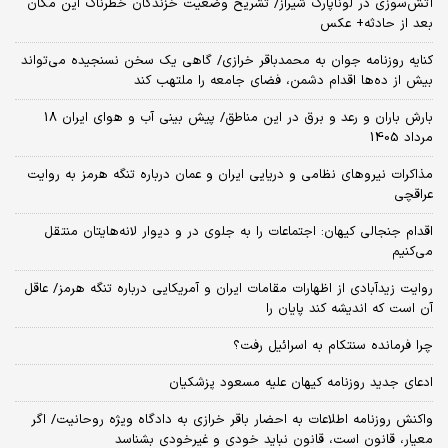
آتش‌سوزی در لوناپارک شیراز/ تشریح وضعیت خزندگان خطرناک این مکان
بعد از حادثه+ عکس
کنایه روزنامه جوان به محمدباقر خرازی/ گاهی یک سخن نسنجیده می‌تواند
بیش از ده‌ها اقدام دشمن، فضای جامعه را ملتهب کند
بارش باران و رعد و برق در این مناطق/ پیش بینی آب و هوای ایران 18
مرداد 1405
مذاکرات نیروهای نظامی و دریایی ایران و عمان درباره تنگه هرمز به روایت
عراقچی
اقدام جنجالی کیهان: اجتماعات را به جلوی در و دیوار لانه‌هایتان منتقل
می‌کنیم
روایت زیدآبادی از اظهارات مقامات ایران و آمریکایی درباره تنگه هرمز/ عاقل
آن است که اندیشه کند پایان را
چرا فرمانده سنتکام به اسرائیل رفت؟
ادعای جدید روزنامه کیهان علیه مسعود پزشکیان
واکنش روزنامه اطلاعات به احضار باقر خرازی به دادگاه ویژه روحانیت/ اگر
معیار، قانون است، قانون نباید خودی و غیرخودی بشناسد