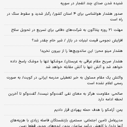
شنیده شدن صدای چند انفجار در سوریه
صدور هشدار هواشناسی برای ۴ استان کشور/ رگبار شدید و سقوط سنگ در
راه است
مهلت ۲۱ روزه پنتاگون به شرکت‌های دفاعی برای تسریع در تحویل سلاح
افزایش نجومی قیمت لبنیات در بازار / شیر خام چقدر شد؟
هشدار مینو محرز؛ این ساندویچ‌ها را از بیرون نخرید!
هشدار صریح مقام عراقی به عربستان/ موشکها تنها با موشک پاسخ داده
خواهد شد و آتش تنها با آتش مقابله خواهد شد
واکنش یک مقام مسئول به خبر تعطیلی مدرسه ایرانی در کویت/ به صورت
رسمی اعلام نشده است
صالحی: مقاومت هرگز به معنای نفی گفت‌وگو نیست/ گفت‌وگو تا آخرین
لحظه ادامه دارد
یمن: آرامکو را هدف حمله پهپادی قرار دادیم
مدیرعامل تامین اجتماعی: مستمری بازنشستگان فاصله زیادی با هزینه‌های
آنها دارد/ با کاهش درآمد سازمان بدون ایده‌های جدید، قطعا زمین