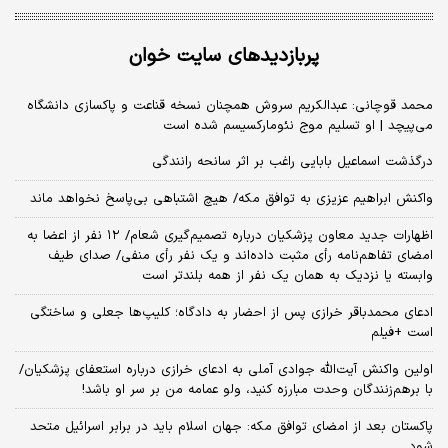
پربازدیدهای سایت خوان
محمد قوچانی: عبدالکریم سروش همچنان نسخه قناعت و پاکسازی دانشگاه
می‌پیچد | او تسلیم موج نئومارکسیسم شده است
درگذشت اسماعیل بابایی راغب بر اثر سانحه رانندگی
واکنش ابراهیم عزیزی به توافق مکه/ هیچ اشتباهی بی‌پاسخ نخواهد ماند
اظهارات جدید معاون پزشکیان درباره تصمیم‌گیری شعام/ ۱۲ نفر از اعضا به
امضای تفاهم‌نامه رأی مثبت داده‌اند و یک نفر رأی منفی/ صدای طیف
وابسته یا نزدیک به همان یک نفر از همه بلندتر است
ادعای محمدباقر خرازی پس از احضار به دادگاه؛ کلیپ‌ها جعلی و ساختگی
است +فیلم
اولین واکنش آیت‌الله جوادی آملی به ادعای خرازی درباره استعفای پزشکیان/
با برهم‌زنندگان وحدت مبارزه کنید، ولو عمامه من بر سر او باشد!
پاکستان بعد از امضای توافق مکه: جهان اسلام باید در برابر اسرائیل متحد
شود