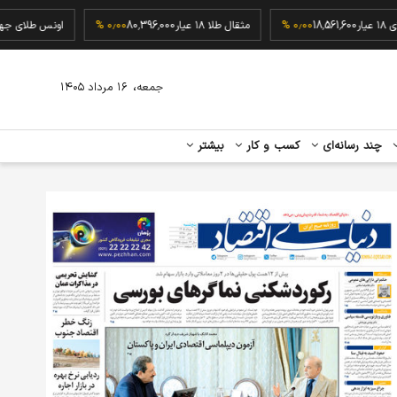
رم طلای ۱۸ عیار
18,561,600
۰٫۰۰ %
مثقال طلا ۱۸ عیار
80,396,000
۰٫۰۰ %
اونس طل
،
جمعه
۱۶ مرداد ۱۴۰۵
چند رسانه‌ای
کسب و کار
بیشتر