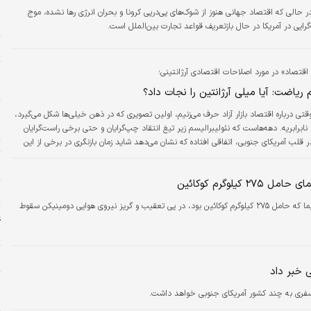
و
ر حالی ‌که اقتصاد جهانی هنوز از شوک‌های پی‌درپی کرونا و بحران انرژی رها نشده، موج
ح
ت‌گرایی در آمریکا در حال بازتعریف قواعد تجارت بین‌الملل است.
خ
اقتصاد» در مورد اصلاحات اقتصادی آرژانتینی؛
ا
ه
 ریاضت: آیا میلی آرژانتین را نجات داد؟
قتی درباره اقتصاد بازار آزاد حرف می‌زنیم، اولین تصویری که در ذهن خیلی‌ها شکل می‌گیرد،
ه
نابرابریه. دهه‌هاست که نئولیبرالیسم زیر تیغ انتقاد چپ‌گرایان و حتی برخی راست‌گرایان
 در قلب آمریکای جنوبی، اتفاقی افتاده که نشان می‌دهد شاید زمان بازنگری در برخی از این
ت
د.
«
۲۷ کیلوگرم کوکائین
ل
یک هواپیما که حامل ۲۷۵ کیلوگرم کوکائین بود، در پی تعقیب و گریز نیروی هوایی دومینیکن سقوط
غ
ش
ش
 خبر داد
دی سفری به چند کشور آمریکای جنوبی خواهد داشت.
و