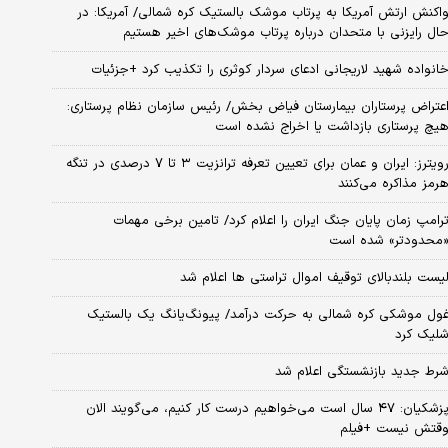
اکنش ارتش آمریکا به پرتاب موشک بالستیک کره شمالی/ آمریکا: در
ال رایزنی با متحدان درباره پرتاب موشک‌های اخیر هستیم
انواده شهید لاریجانی ادعای سردار کوثری را تکذیب کرد +جزئیات
عتراض پرستاران بیمارستان فیاض بخش/ رئیس سازمان نظام پرستاری:
یچ پرستاری بازداشت یا اخراج نشده است
رویترز: ایران و عمان برای تعیین تعرفه ترانزیت ۳ تا ۷ درصدی در تنگه
رمز مذاکره می‌کنند
رامپ زمان پایان جنگ ایران را اعلام کرد/ تامین برخی مهمات
محدودتر» شده است
یست بلندبالای توقیف اموال تراستی ها اعلام شد
ول موشکی کره شمالی به حرکت درآمد/ پیونگ‌یانگ یک بالستیک
لیک کرد
رط جدید بازنشستگی اعلام شد
پزشکیان: ۴۷ سال است می‌خواهیم درست کار کنیم، می‌گویند الان
قتش نیست +فیلم