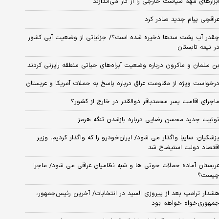
بزارهای مهم سیاست خارجی را از کار می‌اندازند
راقچی پیام جدید صادر کرد
قدر آب پشت سدها ذخیره شده است؟/ جزئیاتی از وضعیت آبی کشور
ر نیمه تابستان
ن سلمان و ماکرون درباره وضعیت آبراه‌های حیاتی منطقه رایزنی کردند
رخواست ویژه از مقاومت عراق درباره پاسخ به حملات آمریکا و عربستان
اجرای اقامت پسر محمدباقر ذوالقدر در خارج از کشور؟
وئیت جدید محسن رضایی درباره بازشدن تنگه هرمز
زشکیان: سایپا واگذار می شود/ ایران‌خودرو را که واگذار کردیم، وزیر
قتصاد دولت استیضاح شد
ربستان آماده حملات حوثی ها و شبه نظامیان عراقی می شود/ ماجرا
یست؟
شدار ترامپ بعد از پیروزی السید در انتخابات/ آخرین رئیس‌جمهور،
مهوری‌خواه خواهم بود