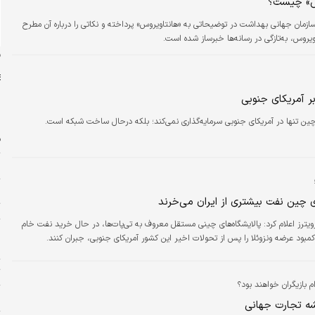
س» چیست؟
ازمان جهانی بهداشت در توضیحاتی به «هانتاویروس» پرداخته و نکاتی را درباره آن مطرح
یروس، به‌تازگی در رسانه‌ها خبرساز شده است.
ن
ر آمریکای جنوبی
چین تنها در آمریکای جنوبی سرمایه‌گذاری نمی‌کند؛ بلکه درحال ساخت شبکه است.
ف
ز
چ
ی چین نفت بیشتری از ایران می‌خرند
ت
ویترز اعلام کرد: پالایشگاه‌های چینی مستقل معروف به تی‌پات‌ها، در حال خرید نفت خام
پ
کمبود عرضه ونزوئلا را پس از تحولات اخیر این کشور آمریکای جنوبی، جبران کنند.
ا
ت
م بازیگران خواهند بود؟
م
شه تجارت جهانی