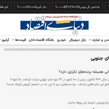
شاخص کل بورس
5,407,901.78
۰٫۰۰ %
دلار آمریکا
188,000
۰٫۰۰ %
گ
دن و تجارت
بازار دیجیتال
خودرو
باشگاه اقتصاددانان
قیمت‌ها
آرشیو
ای جنوبی
ی همیشه برنده‌های تکراری دارد؟
دنیای اقتصاد؛ از سال ۱۹۳۰ تاکنون، بیش از ۸۰ کشور در ۲۲ دوره جام جهانی شرکت کرده‌اند، اما تنها ۸
تح این جام طلایی شده‌اند. چرا مستطیل سبز تا این حد در انحصار گروهی کوچک است؟
باره ویروس خبرساز این روزها بدانید؛