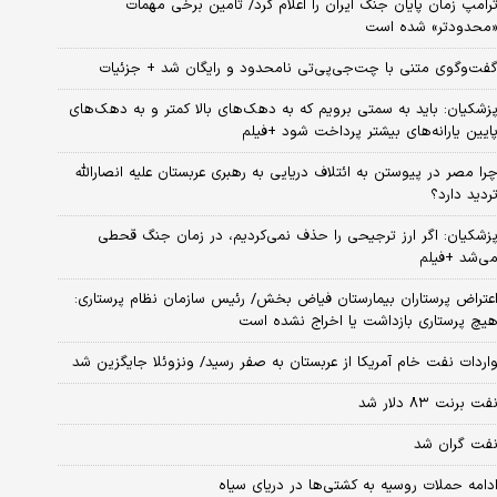
رامپ زمان پایان جنگ ایران را اعلام کرد/ تامین برخی مهمات
محدودتر» شده است
فت‌وگوی متنی با چت‌جی‌پی‌تی نامحدود و رایگان شد + جزئیات
زشکیان: باید به سمتی برویم که به دهک‌های بالا کمتر و به دهک‌های
ایین یارانه‌های بیشتر پرداخت شود +فیلم
را مصر در پیوستن به ائتلاف دریایی به رهبری عربستان علیه انصارالله
ردید دارد؟
زشکیان: اگر ارز ترجیحی را حذف نمی‌کردیم، در زمان جنگ قحطی
ی‌شد +فیلم
عتراض پرستاران بیمارستان فیاض بخش/ رئیس سازمان نظام پرستاری:
یچ پرستاری بازداشت یا اخراج نشده است
اردات نفت خام آمریکا از عربستان به صفر رسید/ ونزوئلا جایگزین شد
فت برنت ۸۳ دلار شد
فت گران شد
دامه حملات روسیه به کشتی‌ها در دریای سیاه