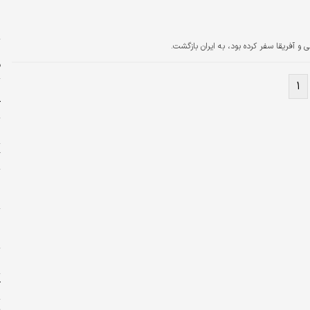
ز
س
 و آفریقا سفر کرده بود، به ایران بازگشت.
ف
۱
ک
ا
گ
و
ش
ش
ش
آ