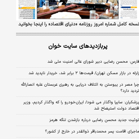
سخه کامل شماره امروز روزنامه «دنیای‌ اقتصاد» را اینجا بخوانید
پربازدیدهای سایت خوان
ارس: محسن رضایی دبیر شورای عالی امنیت ملی شد
لزله در بازار مسکن تهران/ قیمت‌ها ۲ برابر شد، خریدار ناپدید شد
را مصر در پیوستن به ائتلاف دریایی به رهبری عربستان علیه انصارالله
ردید دارد؟
زشکیان: سایپا واگذار می شود/ ایران‌خودرو را که واگذار کردیم، وزیر
قتصاد دولت استیضاح شد
وئیت جدید محسن رضایی درباره بازشدن تنگه هرمز
اجرای اقامت پسر محمدباقر ذوالقدر در خارج از کشور؟