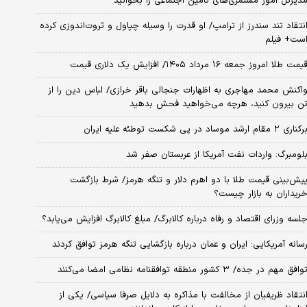
دیرکل امور مستمری‌های تامین اجتماعی را بخوانید
نتقاد تند سندرز از ترامپ/ او قدرت را وسیله چپاول و ثروت‌اندوزی کرده
ست+ فیلم
یمت طلا امروز جمعه ۱۶ مرداد ۱۴۰۵/ افزایش یک دلاری قیمت
اکنش محمد مهاجری به اظهارات جنجالی باقر خرازی/ لباس دین را از
ن بیرون کنید، هرچه می‌خواهید فحش بدهید
کناری ۲ مقام‌ ارشد موساد در پی شکست توطئه علیه ایران
لومبرگ: واردات نفت آمریکا از عربستان صفر شد
یش‌بینی قیمت طلا با دو اهرم دلار و تنگه هرمز/ شرط بازگشت
ریداران به بازار چیست؟
لسه وزرای اقتصاد و رفاه درباره کالابرگ/ مبلغ کالابرگ افزایش می‌یابد؟
سانه آمریکایی: ایران و عمان درباره بازگشایی تنگه هرمز توافق کردند
وافق مهم در جده/ ۳ کشور منطقه توافقنامه نظامی امضا می‌کنند
نتقاد ظریفیان از مخالفت با مذاکره به دلایل صرفا سیاسی/ یکی از