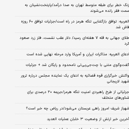
نگ خطر برای طبقه متوسط تهران به صدا درآمد/پایتخت‌نشینان به
مت فقر رانده می‌شوند
العربیه: توافق بازگشایی تنگه هرمز در راه است/جزئیات توافق ۶۰ روزه
اش شد
طلای جهانی به قله ۷ هفته‌ای رسید/ دلار عقب نشست، فلز زرد صعود
رد
دعای العربیه: مذاکرات ایران و آمریکا وارد مرحله نهایی شده است
فت‌وگوی متنی با چت‌جی‌پی‌تی نامحدود و رایگان شد + جزئیات
اکنش خبرگزاری قوه قضائیه به ادعای یک نماینده مجلس درباره ترور
هید لاریجانی
جزئیاتی از طرح راهبردی امنیت تنگه هرمز/جریمه ۲۰ درصدی برای
ناورهای متخلف
هباز شریف امروز راهی عربستان می‌شود/در ریاض چه خبر است؟
خرین خبر ارتش از وضعیت ۳ خلبان عملیات العدید