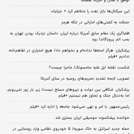
توافق با عمان و آمریکا هستند
این سیگنال‌ها بازار نفت را متلاطم کرد + جزئیات
حملات به کشتی‌های اماراتی در تنگه هرمز
افشاگری یک مقام سابق آمریکا درباره ایران: داستان نزدیک بودن تهران به
بمب اتم پروپاگاندا بود
پزشکیان: هرگز استعفا نداده‌ام و نخواهم داد/ هیچ امتیازی در تفاهم‌نامه
ندادیم +فیلم
شکست نقشه اپل علیه سامسونگ/ ماجرا چیست؟
تصویب لایحه تشدید تحریم‌های روسیه در سنای آمریکا
پزشکیان: شکافی بین دولت و نیروهای مسلح نیست/ زیر بار زور نمی‌رویم،
اما به‌دنبال جنگ و تجاوز هم نیستیم +فیلم
رئیس‌جمهور: با امر و نهی نمی‌شود جامعه را اداره کرد +فیلم
خواننده پیشکسوت موسیقی ایران بستری شد
حمله جدید اسرائیل به خاک سوریه/ ۵ خودروی نظامی وارد روستایی در