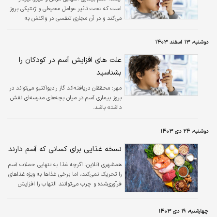
است که تحت تاثیر عوامل محیطی و ژنتیکی بروز
می‌کند و در آن مجاری تنفسی در واکنش به
محرک‌ها متورم و باریک می‌شوند و ممکن است
حتی مخاط اضافی تولید کند که این وضعیت
دوشنبه، ۱۳ اسفند ۱۴۰۳
می‌تواند تنفس را دشوار کرده و باعث سرفه، صدای
خس خس هنگام تنفس و تنگی نفس شود.
علت‌ های افزایش آسم در کودکان را
بشناسید
مهر:
محققان دریافته‌اند گاز رادیواکتیو می‌تواند در
بروز بیماری آسم در میان بچه‌های مدرسه‌ای نقش
داشته باشد.
دوشنبه، ۲۴ دی ۱۴۰۳
نسخه غذایی برای کسانی که آسم دارند
همشهری آنلاین:
اگرچه غذا به تنهایی حملات آسم
را تحریک نمی‌کند، اما برخی غذاها به ویژه غذاهای
فرآوری‌شده و چرب می‌توانند التهاب را افزایش
داده و راه‌های هوایی را تنگ کنند. یک رژیم غذایی
متعادل پر از میوه‌ها و سبزیجات تازه و چربی‌های
چهارشنبه، ۱۹ دی ۱۴۰۳
سالم می‌تواند علائم را کاهش دهد و سلامت ریه‌ها