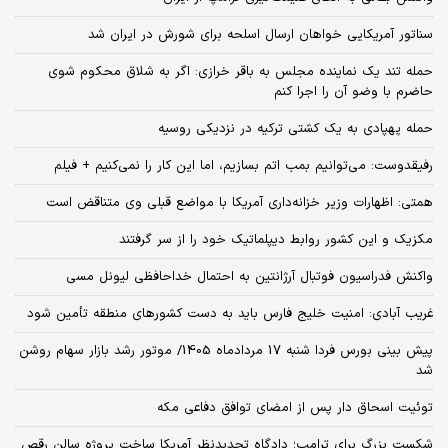
سناتور آمریکایی خواهان ارسال اسلحه برای شورش در ایران شد
حمله تند یک نماینده مجلس به باقر خرازی: اگر به شلاق محکوم شوی
حاضرم با وضو آن را اجرا کنم
حمله پهپادی به یک کشتی ترکیه در نزدیکی روسیه
رفیقدوست: می‌توانیم بمب اتم بسازیم، اما این کار را نمی‌کنیم + فیلم
همتی: اظهارات وزیر خزانه‌داری آمریکا با مواضع قبلی وی متناقض است
مکزیک و این کشور روابط دیپلماتیک خود را از سر گرفتند
واکنش فدراسیون فوتبال آرژانتین به احتمال خداحافظی لیونل مسی
غریب آبادی: امنیت خلیج فارس باید به دست کشورهای منطقه تأمین شود
پیش بینی بورس فردا شنبه 17 مردادماه 1405/ موتور رشد بازار سهام روشن
شد
توئیت اسحاق دار پس از امضای توافق دفاعی مکه
شکست بزرگ برای ترامپ؛ دادگاه تجدیدنظر آمریکا ساخت پروژه سالن رقص