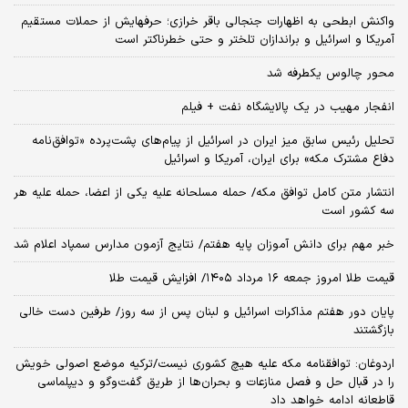
واکنش ابطحی به اظهارات جنجالی باقر خرازی؛ حرفهایش از حملات مستقیم
آمریکا و اسرائیل و براندازان تلختر و حتی خطرناکتر است
محور چالوس یکطرفه شد
انفجار مهیب در یک پالایشگاه نفت + فیلم
تحلیل رئیس سابق میز ایران در اسرائیل از پیام‌های پشت‌پرده «توافق‌نامه
دفاع مشترک مکه» برای ایران، آمریکا و اسرائیل
انتشار متن کامل توافق مکه/ حمله مسلحانه علیه یکی از اعضا، حمله علیه هر
سه کشور است
خبر مهم برای دانش آموزان پایه هفتم/ نتایج آزمون مدارس سمپاد اعلام شد
قیمت طلا امروز جمعه ۱۶ مرداد ۱۴۰۵/ افزایش قیمت طلا
پایان دور هفتم مذاکرات اسرائیل و لبنان پس از سه روز/ طرفین دست خالی
بازگشتند
اردوغان: توافقنامه مکه علیه هیچ کشوری نیست/ترکیه موضع اصولی خویش
را در قبال حل و فصل منازعات و بحران‌ها از طریق گفت‌وگو و دیپلماسی
قاطعانه ادامه خواهد داد