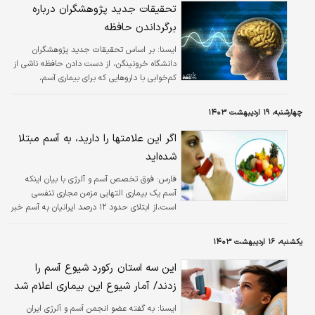
تحقیقات جدید پژوهشگران درباره
برگرداندن حافظه
ايسنا:
بر اساس تحقیقات جدید پژوهشگران
دانشگاه خرونینگن، از دست دادن حافظه ناشی از
کم‌خوابی با داروهایی که برای بیماری آسم،
بیماری‌های ریوی و اختلال نعوظ تولید شده اند،
قابل بازیابی است.
چهارشنبه، ۱۹ اردیبهشت ۱۴۰۳
اگر این علامتها را دارید، به آسم مبتلا
شده‌اید
فارس:
فوق تخصص آسم و آلرژی با بیان اینکه
آسم یک بیماری التهابی مزمن مجاری تنفسی
است،از ابتلای حدود ۱۲ درصد ایرانیان به آسم خبر
داد.
یکشنبه، ۱۶ اردیبهشت ۱۴۰۳
این سه استان رکورد شیوع آسم را
زدند/ آمار شیوع این بیماری اعلام شد
ايسنا:
به گفته عضو انجمن آسم و آلرژی ایران