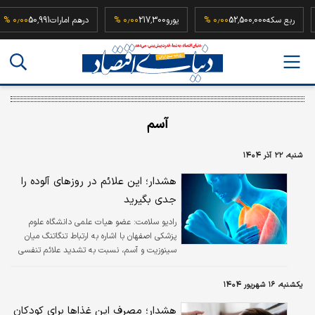
۰٫۰
ربع سکه
52,500,000
۰٫۰۰ %
یورو
217,300
۰٫۰۰ %
درهم امارات
50,991
۰ %
آسم
شنبه، ۲۲ آذر ۱۴۰۴
هشدار؛ این علائم در روزهای آلوده را
جدی بگیرید
رادیو سلامت:
عضو هیات علمی دانشگاه علوم
پزشکی اصفهان با اشاره به ارتباط تنگاتنگ میان
سینوزیت و آسم، نسبت به تشدید علائم تنفسی
بیماران در روزهای آلوده هشدار داد.
یکشنبه، ۱۶ شهریور ۱۴۰۴
هشدار؛ مصرف این غذاها برای کودکان