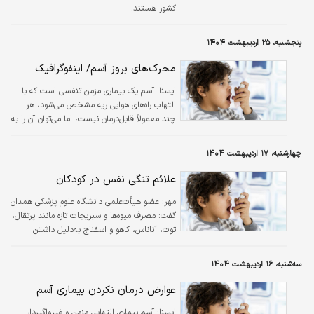
کشور هستند.
پنجشنبه، ۲۵ اردیبهشت ۱۴۰۴
محرک‌های بروز آسم/ اینفوگرافیک
ايسنا:
آسم یک بیماری مزمن تنفسی است که با
التهاب راه‌های هوایی ریه مشخص می‌شود، هر
چند معمولاً قابل‌درمان نیست، اما می‌توان آن را به
طور مؤثر کنترل کرد. در این اینفوگرافیک علائم و
محرک‌های آسم را مشاهده می‌کنید.
چهارشنبه، ۱۷ اردیبهشت ۱۴۰۴
علائم تنگی نفس در کودکان
مهر:
عضو هیأت‌علمی دانشگاه علوم پزشکی همدان
گفت: مصرف میوه‌ها و سبزیجات تازه مانند پرتقال،
توت، آناناس، کاهو و اسفناج به‌دلیل داشتن
آنتی‌اکسیدان و ویتامین C در کاهش التهاب و
بهبود آسم مؤثر است.
سه‌شنبه، ۱۶ اردیبهشت ۱۴۰۴
عوارض درمان نکردن بیماری آسم
ايسنا:
آسم بیماری التهابی مزمن و غیرواگیردار