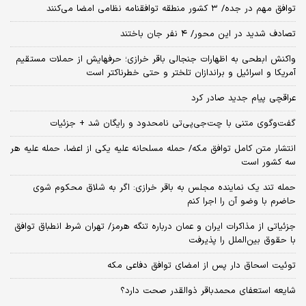
توافق مهم در جده/ ۳ کشور منطقه توافقنامه نظامی امضا می‌کنند
تصادف شدید در این محور/ ۴ نفر جان باختند
واکنش ابطحی به اظهارات جنجالی باقر خرازی؛ حرفهایش از حملات مستقیم
آمریکا و اسرائیل و براندازان تلختر و حتی خطرناکتر است
عراقچی پیام جدید صادر کرد
گفت‌وگوی متنی با چت‌جی‌پی‌تی نامحدود و رایگان شد + جزئیات
انتشار متن کامل توافق مکه/ حمله مسلحانه علیه یکی از اعضا، حمله علیه هر
سه کشور است
حمله تند یک نماینده مجلس به باقر خرازی: اگر به شلاق محکوم شوی
حاضرم با وضو آن را اجرا کنم
جزئیاتی از مذاکرات ایران و عمان درباره تنگه هرمز/ تهران شرط انطباق توافق
با حقوق بین‌الملل را پذیرفت
توئیت اسحاق دار پس از امضای توافق دفاعی مکه
شایعه استعفای محمدباقر ذوالقدر صحت دارد؟