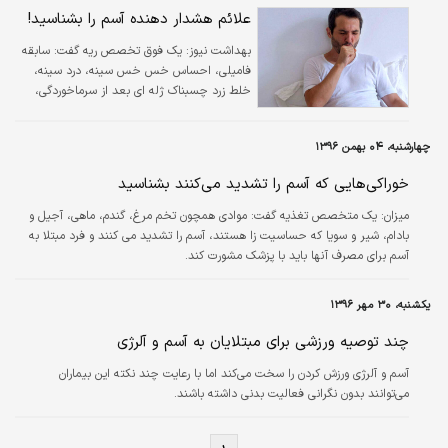
علائم هشدار دهنده آسم را بشناسید!
بهداشت نیوز:
یک فوق تخصص ریه گفت: سابقه
فامیلی، احساس خس خس سینه، درد سینه،
خلط زرد چسبناک ژله ای بعد از سرماخوردگی،
تشدید علائم هنگام شب از جمله علائم
هشداردهنده آسم است.
چهارشنبه، ۰۴ بهمن ۱۳۹۶
خوراکی‌هایی که آسم را تشدید می‌کنند بشناسید
میزان:
یک متخصص تغذیه گفت: موادی همچون تخم مرغ، گندم، ماهی، آجیل و
بادام، شیر و سویا که حساسیت زا هستند، آسم را تشدید می کنند و فرد مبتلا به
آسم برای مصرف آنها باید با پزشک مشورت کند.
یکشنبه، ۳۰ مهر ۱۳۹۶
چند توصیه ورزشی برای مبتلایان به آسم و آلرژی
آسم و آلرژی ورزش کردن را سخت می‌کند اما با رعایت چند نکته این بیماران
می‌توانند بدون نگرانی فعالیت بدنی داشته باشند.