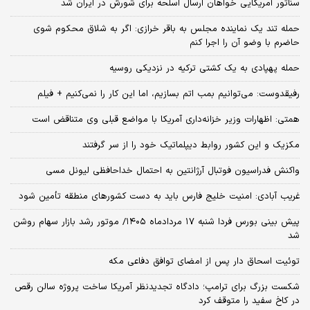
سناتور آمریکایی خواهان ارسال اسلحه برای شورش در ایران شد
حمله تند یک نماینده مجلس به باقر خرازی: اگر به شلاق محکوم شوی
حاضرم با وضو آن را اجرا کنم
حمله پهپادی به یک کشتی ترکیه در نزدیکی روسیه
رفیقدوست: می‌توانیم بمب اتم بسازیم، اما این کار را نمی‌کنیم + فیلم
همتی: اظهارات وزیر خزانه‌داری آمریکا با مواضع قبلی وی متناقض است
مکزیک و این کشور روابط دیپلماتیک خود را از سر گرفتند
واکنش فدراسیون فوتبال آرژانتین به احتمال خداحافظی لیونل مسی
غریب آبادی: امنیت خلیج فارس باید به دست کشورهای منطقه تأمین شود
پیش بینی بورس فردا شنبه ۱۷ مردادماه ۱۴۰۵/ موتور رشد بازار سهام روشن
شد
توئیت اسحاق دار پس از امضای توافق دفاعی مکه
شکست بزرگ برای ترامپ؛ دادگاه تجدیدنظر آمریکا ساخت پروژه سالن رقص
در کاخ سفید را متوقف کرد