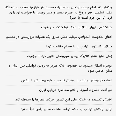
واکنش تند امام جمعه اردبیل به اظهارات محمدباقر خرازی/ خطاب به دستگاه
قضا: شخصی خبر دروغ به رهبری بست و دفتر رهبری با صراحت آن را رد
کرد، آیا این جرم است یا خیر؟
هواشناسی تهران اطلاعیه داد/ هوا خنک می شود؟
ادعای حکومت الجولانی درباره خنثی سازی یک عملیات تروریستی در دمشق
هیلاری کلینتون، ترامپ را با صدام مقایسه کرد!
زمان شارژ اعتبار کالابرگ برخی شهروندان تغییر کرد + جزئیات
رویترز: انتظار می‌رود در خصوص تنگه هرمز به زودی توافقی بین ایران و
عمان حاصل شود
اسباب‌ بازی‌های رونالدو را ببینید/ کریس و خودروهایش + عکس
موافقت مشروط آمریکا با لغو محاصره دریایی ایران
اختلال گسترده در شبکه ریلی این کشور، حرکت قطارها را متوقف کرد
اولین واکنش ترامپ به حکم توقف ساخت سالن رقص کاخ سفید