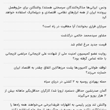
ونس: ایرانی‌ها مذاکره‌کنندگان سرسختی هستند/ واشنگتن برای حل‌وفصل
پرونده ایران از همه ابزارهای نظامی، اقتصادی و دیپلماتیک استفاده خواهد
کرد
سربازان فراری بخوانند/ آیا معافیت در راه است؟
مشاور سیدمحمد خاتمی درگذشت
قیمت جدید مرغ اعلام شد
روایت عضو کمیسیون امنیت ملی از شهادت علی لاریجانی/ مرتضی لاریجانی
با خانه تماس گرفته بود؟
توقف طولانی کامیون‌ها پشت مرزها/این اتفاق چقدر به اقتصاد ایران
خسارت می‌زند؟
حمله پهپادی روسیه به ۲ کشتی در دریای سیاه
آلمان صدرنشین حداقل دستمزد اروپا شد/ کارگران حداقل‌بگیر ماهانه بیش از
۲ هزار یورو می‌گیرند
واکنش تند وزیر رئیسی به اظهارات ظریف/برخی می‌خواهند همه راه‌ها را
ببندند/کاری نکنید چین و روسیه در جنگ بعد از حق وتو استفاده نکنند