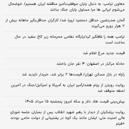
معاون ترامپ: به دنبال پایان موفقیت‌آمیز مناقشه ایران هستیم/ خوشحال
می‌شوم ایرانی ها مرا مسئول پایان جنگ بدانند
آلمان صدرنشین حداقل دستمزد اروپا شد/ کارگران حداقل‌بگیر ماهانه بیش از
۲ هزار یورو می‌گیرند
ترامپ همه را غافلگیر کرد/پایگاه نظامی محرمانه زیر کاخ سفید در حال
ساخت است
قیمت جدید مرغ اعلام شد
حادثه مرگبار در اصفهان؛ ۴ نفر جان باختند
زلزله در بازار مسکن تهران/ قیمت‌ها ۲ برابر شد، خریدار ناپدید شد
روایت رویترز از پیام هشدارآمیز ایران به آمریکا و اسرائیل/جنگ در آخرین
لحظه متوقف شد
پیش‌بینی قیمت طلا، دلار و سکه امروز پنجشنبه ۱۵ مرداد ۱۴۰۵
روایت پزشکیان از دیدار با رهبر شهید انقلاب پس از بمباران جلسه شورای
عالی امنیت ملی؛ ایشان مانند یک کوه در پشتیبانی از دولت حامی بودند
+فیلم