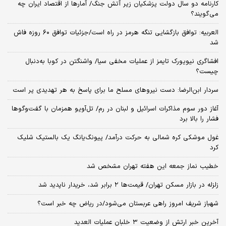
کارنامه دو سال دولت پزشکیان زیر آتش جنگ/ آمارها از اقتصاد ایران چه
می‌گویند؟
العربیه: توافق بازگشایی تنگه هرمز در راه است/جزئیات توافق ۶۰ روزه فاش
شد
افشاگری نیویورک تایمز از عملیات مخفی سیا/ واشنگتن در کوبا به‌دنبال
چیست؟
سردار ابن‌الرضا: دست نیروهای مسلح ما برای پاسخ به هر تهدیدی پر است
آغاز دور سوم مذاکرات اسرائیل و لبنان در رم/ تل‌آویو همزمان با گفت‌وگوها
فشار را بالا برد
غول موشکی کره شمالی به حرکت درآمد/ پیونگ‌یانگ یک بالستیک شلیک
کرد
خطیب نماز جمعه این هفته تهران مشخص شد
زلزله در بازار مسکن تهران/ قیمت‌ها ۲ برابر شد، خریدار ناپدید شد
شهباز شریف امروز راهی عربستان می‌شود/در ریاض چه خبر است؟
آخرین خبر ارتش از وضعیت ۳ خلبان عملیات العدید