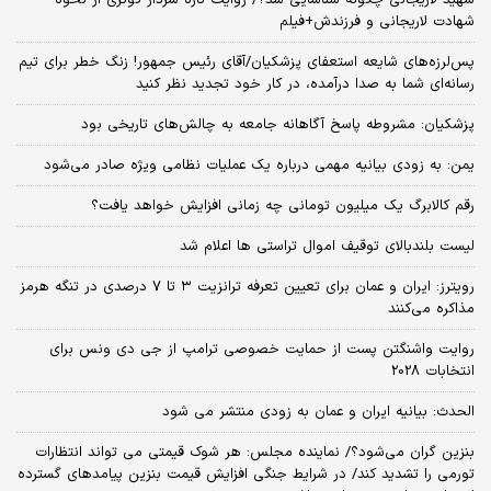
شهید لاریجانی چگونه شناسایی شد؟/ روایت تازه سردار کوثری از نحوه
شهادت لاریجانی و فرزندش+فیلم
پس‌لرزه‌های شایعه استعفای پزشکیان/آقای رئیس جمهور! زنگ خطر برای تیم
رسانه‌ای شما به صدا درآمده، در کار خود تجدید نظر کنید
پزشکیان: مشروطه پاسخ آگاهانه جامعه به چالش‌های تاریخی بود
یمن: به زودی بیانیه مهمی درباره یک عملیات نظامی ویژه صادر می‌شود
رقم کالابرگ یک میلیون تومانی چه زمانی افزایش خواهد یافت؟
لیست بلندبالای توقیف اموال تراستی ها اعلام شد
رویترز: ایران و عمان برای تعیین تعرفه ترانزیت ۳ تا ۷ درصدی در تنگه هرمز
مذاکره می‌کنند
روایت واشنگتن پست از حمایت خصوصی ترامپ از جی دی ونس برای
انتخابات 2028
الحدث: بیانیه ایران و عمان به زودی منتشر می شود
بنزین گران می‌شود؟/ نماینده مجلس: هر شوک قیمتی می تواند انتظارات
تورمی را تشدید کند/ در شرایط جنگی افزایش قیمت بنزین پیامدهای گسترده