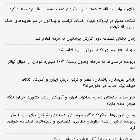
طلای جهانی به قله ۷ هفته‌ای رسید/ دلار عقب نشست، فلز زرد صعود کرد
شکاف عمیق در اردوگاه غرب/ اختلاف ترامپ و پنتاگون بر سر هزینه‌های جنگ
ایران بالا گرفت
زمان پخش قسمت دوم گزارش پزشکیان به مردم اعلام شد
جزئیات فعال‌سازی «کیف پول ایران» اعلام شد
پرونده تراستی‌ها به مرحله وصول رسید/۱۶۷۳ میلیارد تومان از اموال تهاتر
شد
رایزنی عربستان، پاکستان، مصر و ترکیه درباره ایران و آمریکا/ ائتلاف
دیپلماتیک جدید در خاورمیانه؟
خبر جدید پاکستان درباره مذاکرات ایران و آمریکا/ رایزنی کشورها درباره تنگه
هرمز ادامه دارد؟
ونس: ایرانی‌ها مذاکره‌کنندگان سرسختی هستند/ واشنگتن برای حل‌وفصل
پرونده ایران از همه ابزارهای نظامی، اقتصادی و دیپلماتیک استفاده خواهد
کرد
سربازان فراری بخوانند/ آیا معافیت در راه است؟