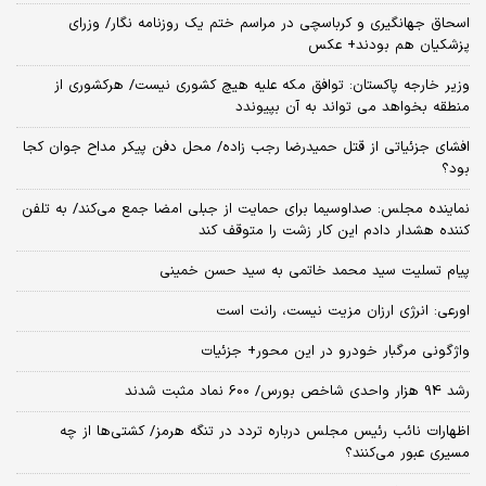
اسحاق جهانگیری و کرباسچی در مراسم ختم یک روزنامه نگار/ وزرای
پزشکیان هم بودند+ عکس
وزیر خارجه پاکستان: توافق مکه علیه هیچ کشوری نیست/ هرکشوری از
منطقه بخواهد می تواند به آن بپیوندد
افشای جزئیاتی از قتل حمیدرضا رجب زاده/ محل دفن پیکر مداح جوان کجا
بود؟
نماینده مجلس: صداوسیما برای حمایت از جبلی امضا جمع می‌کند/ به تلفن
کننده هشدار دادم این کار زشت را متوقف کند
پیام تسلیت سید محمد خاتمی به سید حسن خمینی
اورعی: انرژی ارزان مزیت نیست، رانت است
واژگونی مرگبار خودرو در این محور+ جزئیات
رشد 94 هزار واحدی شاخص بورس/ 600 نماد مثبت شدند
اظهارات نائب رئیس مجلس درباره تردد در تنگه هرمز/ کشتی‌ها از چه
مسیری عبور می‌کنند؟