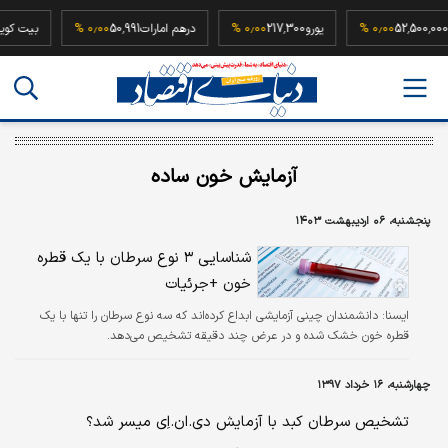
سکه
52,500,000
۰٫۰۰ %
یورو
217,300
۰٫۰۰ %
درهم امارات
50,991
۰٫۰۰ %
بیت 
آزمایش خون ساده
پنجشنبه، ۰۶ اردیبهشت ۱۴۰۳
شناسایی ۳ نوع سرطان با یک قطره
خون +جرئیات
ایسنا:
دانشمندان چینی آزمایشی ابداع کرده‌اند که سه نوع سرطان را تنها با یک
قطره خون خشک شده و در عرض چند دقیقه تشخیص می‌دهد.
چهارشنبه، ۱۶ خرداد ۱۳۹۷
تشخیص سرطان کبد با آزمایش دی.ان.اِی میسر شد؟