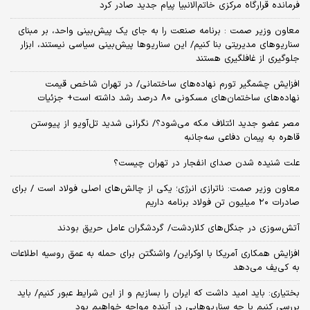
فرمانده قرارگاه مرکزی خاتم‌الانبیا پیام جدید صادر کرد
معاون وزیر صمت : برنامه صنعت را به جای یک پیش‌بینی واحد، بر مبنای
سناریوهای مدیریتی بنا کنیم/ این سناریوها پیش‌بینی سیاسی نیستند، ابزار
جلوگیری از غافلگیری هستند
افزایش چشمگیر تورم نهاده‌های ساختمانی/ در تهران شاخص قیمت
نهاده‌های ساختمان‌های مسکونی 80 درصد رشد داشته است+ جزئیات
مصر عضو جدید ائتلاف مکه می‌شود؟/ نگرانی شدید تل‌آویو از پیوستن
قاهره به پیمان دفاعی سه‌جانبه
علت شنیده شدن صدای انفجار در تهران چیست؟
معاون وزیر صمت: ناترازی انرژی؛ یکی از چالش‌های اصلی فولاد است / برای
صادرات ۲۰ میلیون تن فولاد برنامه‌ داریم
آتش‌سوزی در جنگل‌های کلاردشت/ گردشگران عامل حریق بودند
افزایش همکاری آمریکا با اوکراین/ واشنگتن برای حمله به عمق روسیه اطلاعات
به کی‌یف می‌دهد
بختیاری: باید امید داشت که ایران را بسازیم و از این شرایط عبور کنیم/ باید
بررسی کنیم با چه سناریوهایی در آینده مواجه خواهیم بود