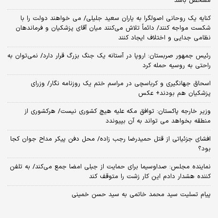
مشخص باشد
کنایه یک روحانی اصولگرا به یاران سعید جلیلی/ می خواهند دولت را با
شکست مواجه کنند/ دائماً تلاش می‌کنند میان آقای پزشکیان و فرماندهان
نظامی جدایی و اختلاف ایجاد کنند
رئیس جمهور صربستان: اروپا در آستانه یک جنگ بزرگ قرار دارد/ نمی‌توان به
راحتی به روسیه حمله کرد
اسحاق جهانگیری و کرباسچی در مراسم ختم یک روزنامه نگار/ وزرای
پزشکیان هم بودند+ عکس
وزیر خارجه پاکستان: توافق مکه علیه هیچ کشوری نیست/ هرکشوری از
منطقه بخواهد می تواند به آن بپیوندد
افشای جزئیاتی از قتل حمیدرضا رجب زاده/ محل دفن پیکر مداح جوان کجا
بود؟
نماینده مجلس: صداوسیما برای حمایت از جبلی امضا جمع می‌کند/ به تلفن
کننده هشدار دادم این کار زشت را متوقف کند
پیام تسلیت سید محمد خاتمی به سید حسن خمینی