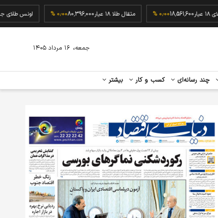
گرم طلای ۱۸ عیار
18,561,600
۰٫۰۰ %
مثقال طلا ۱۸ عیار
80,396,000
۰٫۰۰ %
اونس طل
،
جمعه
۱۶ مرداد ۱۴۰۵
چند رسانه‌ای
کسب و کار
بیشتر