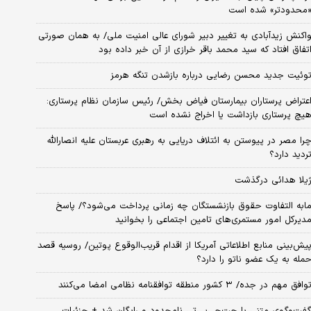
محدودتر» شده است
اکنش زیدآبادی به تغییر دبیر شورای عالی امنیت ملی/ به همان صورتی
تفاق افتاد که سید محمد باقر خرازی از آن خبر داده بود
وئیت جدید محسن رضایی درباره بازشدن تنگه هرمز
عتراض پرستاران بیمارستان فیاض بخش/ رئیس سازمان نظام پرستاری:
یچ پرستاری بازداشت یا اخراج نشده است
را مصر در پیوستن به ائتلاف دریایی به رهبری عربستان علیه انصارالله
ردید دارد؟
یلا هدائی درگذشت
ابه التفاوت حقوق بازنشستگان چه زمانی پرداخت می‌شود؟/ پاسخ
دیرکل امور مستمری‌های تامین اجتماعی را بخوانید
یش‌بینی منابع اطلاعاتی آمریکا از اقدام قریب‌الوقوع پوتین/ روسیه قصد
مله به یک عضو ناتو را دارد؟
وافق مهم در جده/ ۳ کشور منطقه توافقنامه نظامی امضا می‌کنند
فت‌وگوی متنی با چت‌جی‌پی‌تی نامحدود و رایگان شد + جزئیات