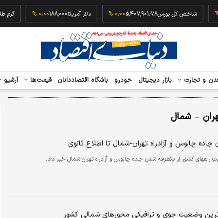
‎−
شاخص کل بورس
5,407,901.78
۰٫۰۰ %
دلار آمریکا
188,000
۰٫۰۰ %
دن و تجارت
بازار دیجیتال
خودرو
باشگاه اقتصاددانان
قیمت‌ها
آرشیو
تهران – شمال
اده چالوس و آزادراه تهران-شمال تا اطلاع ثانوی
ت راههای کشور از یکطرفه شدن جاده چالوس و آزادراه تهران-شمال خبر داد.
ترین وضعیت جوی و ترافیکی محورهای شمالی کشور