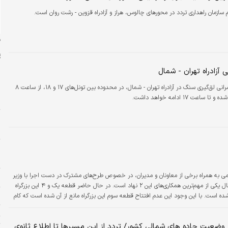
 سازمان راهداری تردد در محورهای چالوس، هراز و آزادراه قزوین - رشت روان است.
ن
 آزادراه تهران - شمال
عملیات عمرانی لق‌گیری سنگ در آزادراه تهران - شمال، در محدوده بین تونل‌های ۱۷ و ۱۸، از ساعت ۸
ساعت ۱۷ ادامه خواهد داشت.
س
ت
م
پ
ا
 به همراه برخی از معاونان و مدیران، در خصوص طرح‌‌‌‌های مشترک در دست اجرا با وزیر
ا
راه و شهرسازی دیدار و گفت‌‌‌‌وگو کرد. آزادراه تهران شمال یکی از مهم‌‌‌‌ترین همکاری‌‌‌‌های این ۲ نهاد است. در حال حاضر قطعه یک و ۴ این بزرگراه
ه است. با این وجود این عدم افتتاح قطعه سوم این بزرگراه مانع از آن شده است که کام
ا
 بزرگراه در دولت احمدی‌‌‌‌نژاد، قطعه یک در دولت روحانی و مسیر رفت…
ت
ت
 وضعیت جاده های شمالی کشور/ تردد از این مسیرها تا اطلاع ثانوی