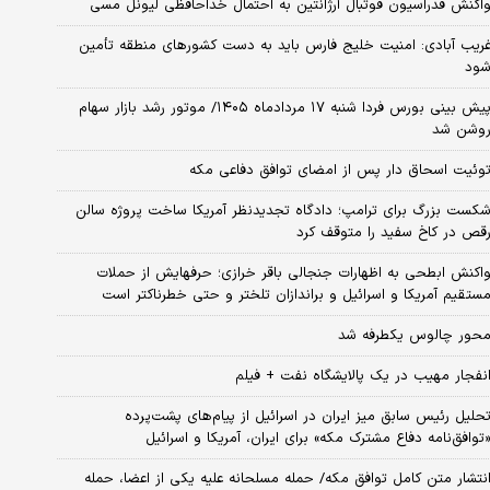
اکنش فدراسیون فوتبال آرژانتین به احتمال خداحافظی لیونل مسی
ریب آبادی: امنیت خلیج فارس باید به دست کشورهای منطقه تأمین
ود
پیش بینی بورس فردا شنبه ۱۷ مردادماه ۱۴۰۵/ موتور رشد بازار سهام
وشن شد
وئیت اسحاق دار پس از امضای توافق دفاعی مکه
کست بزرگ برای ترامپ؛ دادگاه تجدیدنظر آمریکا ساخت پروژه سالن
قص در کاخ سفید را متوقف کرد
اکنش ابطحی به اظهارات جنجالی باقر خرازی؛ حرفهایش از حملات
ستقیم آمریکا و اسرائیل و براندازان تلختر و حتی خطرناکتر است
حور چالوس یکطرفه شد
نفجار مهیب در یک پالایشگاه نفت + فیلم
حلیل رئیس سابق میز ایران در اسرائیل از پیام‌های پشت‌پرده
توافق‌نامه دفاع مشترک مکه» برای ایران، آمریکا و اسرائیل
نتشار متن کامل توافق مکه/ حمله مسلحانه علیه یکی از اعضا، حمله