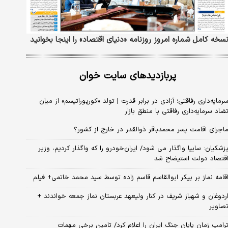
سخه کامل شماره امروز روزنامه «دنیای‌ اقتصاد» را اینجا بخوانید
پربازدیدهای سایت خوان
رمایه‌داری رفاقتی؛ آزادی در برابر قدرت | تولد «کورپوراتیسم» از میان
ضاد سرمایه‌داری رفاقتی با منطق بازار
اجرای اقامت پسر محمدباقر ذوالقدر در خارج از کشور؟
زشکیان: سایپا واگذار می شود/ ایران‌خودرو را که واگذار کردیم، وزیر
قتصاد دولت استیضاح شد
قامه نماز بر پیکر ابوالقاسم قاسم زاده توسط سید محمد خاتمی+ فیلم
ردوغان و شهباز شریف در کنار ولیعهد عربستان نماز جمعه خواندند +
صاویر
رامپ زمان پایان جنگ ایران را اعلام کرد/ تامین برخی مهمات