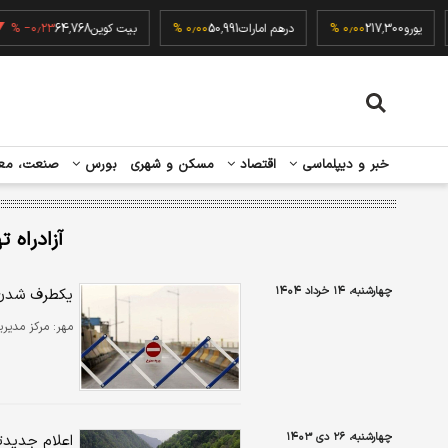
۰٫
یورو
217,300
۰٫۰۰ %
درهم امارات
50,991
۰٫۰۰ %
بیت کوین
64,768
۰٫۲۳ %
خبر و دیپلماسی
اقتصاد
مسکن و شهری
بورس
صنعت، مع
آزادراه 
چهارشنبه، ۱۴ خرداد ۱۴۰۴
یکطرف شدن ج
مهر:
مرکز مدیری
چهارشنبه، ۲۶ دی ۱۴۰۳
اعلام جدید