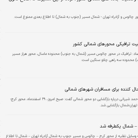
«
و
ور چالوس و آزادراه تهران - شمال مسیر (جنوب به شمال) تا اطلاع بعدی ممنوع است.
ا
ت
ت ترافیکی محورهای شمالی کشور
ا
ه
صاد: ترافیک در محور چالوس مسیر (شمال به جنوب) محدوده ماسال، محور هراز مسیر
) محدوده سه راهی چلاو سنگین است.
چ
ت
ژ
 کننده برای مسافران شهرهای شمالی
م
م
سرهنگ احمد شیرانی درباره بازگشایی دو محور شمالی گفت: صبح امروز، ۲۹ اسفندماه، محور کرج-
 تهران-شمال بازگشایی شد.
پ
ح
ن – شمال یکطرفه شد
ت
 وسایل نقلیه از محور کرج – چالوس و مسیر جنوب به شمال آزادراه تهران – شمال تا اطلاع
گ