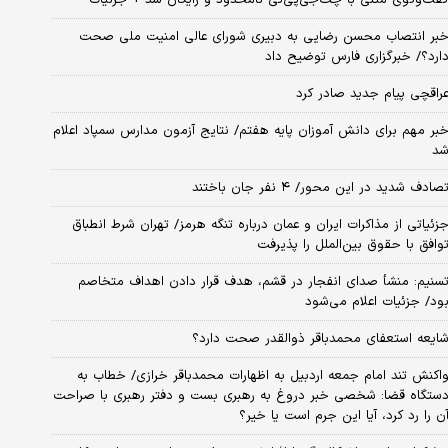
بر انتصاب محسن رضایی به دبیری شورای عالی امنیت ملی صحت
ارد؟/ خبرگزاری فارس توضیح داد
راقچی پیام جدید صادر کرد
بر مهم برای دانش آموزان پایه هفتم/ نتایج آزمون مدارس سمپاد اعلام
د
صادف شدید در این محور/ ۴ نفر جان باختند
زئیاتی از مذاکرات ایران و عمان درباره تنگه هرمز/ تهران شرط انطباق
وافق با حقوق بین‌الملل را پذیرفت
سنیم: منشأ صدای انفجار در قشم، هدف قرار دادن اهداف متخاصم
ود/ جزئیات اعلام می‌شود
ایعه استعفای محمدباقر ذوالقدر صحت دارد؟
اکنش تند امام جمعه اردبیل به اظهارات محمدباقر خرازی/ خطاب به
ستگاه قضا: شخصی خبر دروغ به رهبری بست و دفتر رهبری با صراحت
ن را رد کرد، آیا این جرم است یا خیر؟