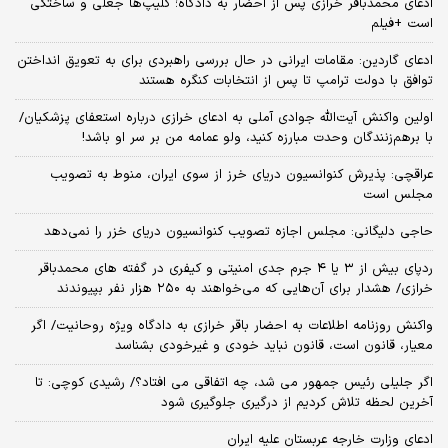
ادعای محمدباقر خرازی پس از احضار به دادگاه؛ کلیپ‌ها جعلی و ساختگی
است +فیلم
ادعای گاردین: مقامات ایرانی در حال بررسی راهبردی برای به تعویق انداختن
توافق با دولت ترامپ تا پس از انتخابات کنگره هستند
اولین واکنش آیت‌الله جوادی آملی به ادعای خرازی درباره استعفای پزشکیان/
با برهم‌زنندگان وحدت مبارزه کنید، ولو عمامه من بر سر او باشد!
عراقچی: پذیرش کنوانسیون دریای خرز از سوی ایران، منوط به تصویب
مجلس است
حاجی دلیگانی: مجلس اجازه تصویب کنوانسیون دریای خزر را نمی‌دهد
ردپای بیش از ۳ یا ۴ جرم جدی امنیتی و کیفری در گفته های محمدباقر
خرازی/ هشدار برای آن‌هایی که می‌خواهند به ۲۵۰ هزار نفر بپیوندند
واکنش روزنامه اطلاعات به احضار باقر خرازی به دادگاه ویژه روحانیت/ اگر
معیار، قانون است، قانون نباید خودی و غیرخودی بشناسد
اگر جلیلی رئیس جمهور می شد، چه اتفاقی می افتاد؟/ رشیدی کوچی: تا
آخرین لحظه تلاش کردیم از درگیری جلوگیری شود
ادعای وزارت خارجه عربستان علیه ایران