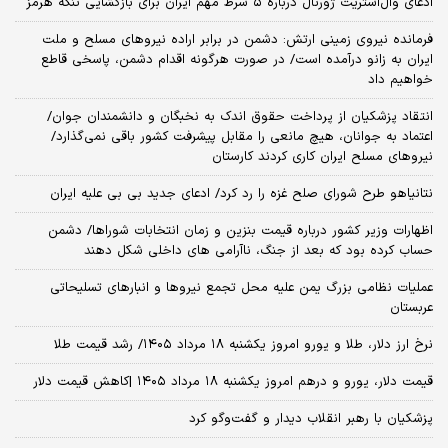
ادعای وال‌استریت ژورنال درباره ۵ شرط مهم ایران برای بازگشایی تنگه هرمز
فرمانده نیروی زمینی ارتش: دشمن در برابر اراده نیروهای مسلح و ملت
ایران به زانو درآمده است/ در صورت هرگونه اقدام دشمن، پاسخی قاطع
خواهیم داد
انتقاد پزشکیان از پرداخت حقوق اندک به نخبگان و دانشمندان جوان/
اعتماد به جوانان، هیچ مانعی را مقابل پیشرفت کشور باقی نمی‌گذارد/
نیروهای مسلح ایران کاری کردند کارستان
نتانیاهو طرح شورای صلح غزه را رد کرد/ ادعای جدید بی بی علیه ایران
اظهارات وزیر کشور درباره قیمت بنزین و زمان انتخابات شوراها/ دشمن
حساب کرده بود که بعد از جنگ، ناآرامی‌ های داخلی شکل دهند
عملیات نظامی بزرگ یمن علیه محل تجمع نیروها و انبارهای تسلیحاتی
عربستان
نرخ ارز دلار، طلا و یورو امروز یکشنبه ۱۸ مرداد ۱۴۰۵/ رشد قیمت طلا
قیمت دلار، یورو و درهم امروز یکشنبه ۱۸ مرداد ۱۴۰۵ |کاهش قیمت دلار
پزشکیان با رهبر انقلاب دیدار و گفت‌وگو کرد