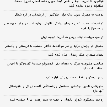
عراقچی: تا آمریکا آنچه را نقض کرده جبران نکند امکان شروع مجدد
مذاکرات وجود ندارد+ فیلم
توصیه به مصرف سوپ سگ برای جلوگیری از گرمازدگی در کره شمالی
توضیحات جدید رئیس سازمان پزشکی قانونی درباره قتل داریوش مهرجویی
و همسرش+ فیلم
توصیه دیپلمات ارشد روس به آمریکا درباره ایران
جنجال در پارلمان ترکیه بر سر توافقنامه دفاعی مشترک با عربستان و پاکستان
تعداد شهدای جنگ رمضان اعلام شد+ فیلم
صالحی: مقاومت هرگز به معنای نفی گفت‌وگو نیست/ گفت‌وگو تا آخرین
لحظه ادامه دارد
یمن: آرامکو را هدف حمله پهپادی قرار دادیم
مدیرعامل تامین اجتماعی: مستمری بازنشستگان فاصله زیادی با هزینه‌های
آنها دارد
روایت سخنگوی شورای نگهبان از حمله به بیت رهبری در ۹ اسفند+ فیلم