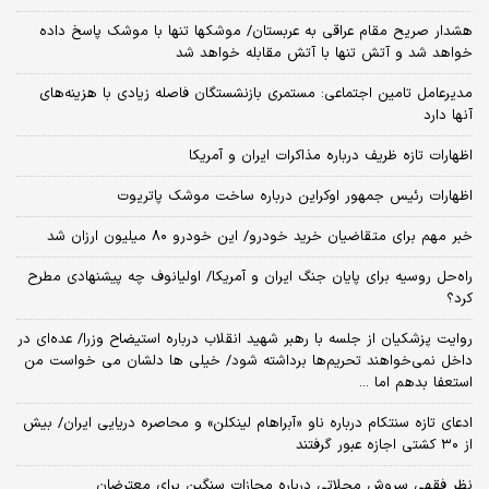
هشدار صریح مقام عراقی به عربستان/ موشکها تنها با موشک پاسخ داده
خواهد شد و آتش تنها با آتش مقابله خواهد شد
مدیرعامل تامین اجتماعی: مستمری بازنشستگان فاصله زیادی با هزینه‌های
آنها دارد
اظهارات تازه ظریف درباره مذاکرات ایران و آمریکا
اظهارات رئیس جمهور اوکراین درباره ساخت موشک پاتریوت
خبر مهم برای متقاضیان خرید خودرو/ این خودرو ۸۰ میلیون ارزان شد
راه‌حل روسیه برای پایان جنگ ایران و آمریکا/ اولیانوف چه پیشنهادی مطرح
کرد؟
روایت پزشکیان از جلسه با رهبر شهید انقلاب درباره استیضاح وزرا/ عده‌ای در
داخل نمی‌خواهند تحریم‌ها برداشته شود/ خیلی ها دلشان می خواست من
استعفا بدهم اما ...
ادعای تازه سنتکام درباره ناو «آبراهام لینکلن» و محاصره دریایی ایران/ بیش
از ۳۰ کشتی اجازه عبور گرفتند
نظر فقهی سروش محلاتی درباره مجازات سنگین برای معترضان