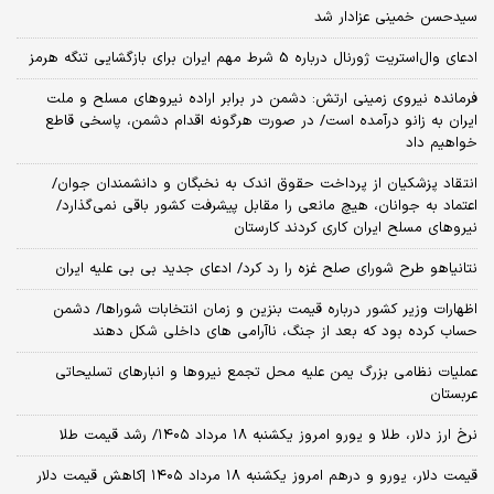
سیدحسن خمینی عزادار شد
ادعای وال‌استریت ژورنال درباره 5 شرط مهم ایران برای بازگشایی تنگه هرمز
فرمانده نیروی زمینی ارتش: دشمن در برابر اراده نیروهای مسلح و ملت
ایران به زانو درآمده است/ در صورت هرگونه اقدام دشمن، پاسخی قاطع
خواهیم داد
انتقاد پزشکیان از پرداخت حقوق اندک به نخبگان و دانشمندان جوان/
اعتماد به جوانان، هیچ مانعی را مقابل پیشرفت کشور باقی نمی‌گذارد/
نیروهای مسلح ایران کاری کردند کارستان
نتانیاهو طرح شورای صلح غزه را رد کرد/ ادعای جدید بی بی علیه ایران
اظهارات وزیر کشور درباره قیمت بنزین و زمان انتخابات شوراها/ دشمن
حساب کرده بود که بعد از جنگ، ناآرامی‌ های داخلی شکل دهند
عملیات نظامی بزرگ یمن علیه محل تجمع نیروها و انبارهای تسلیحاتی
عربستان
نرخ ارز دلار، طلا و یورو امروز یکشنبه ۱۸ مرداد ۱۴۰۵/ رشد قیمت طلا
قیمت دلار، یورو و درهم امروز یکشنبه ۱۸ مرداد ۱۴۰۵ |کاهش قیمت دلار