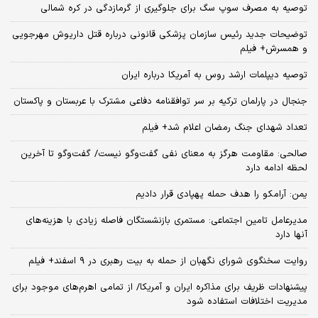
توصیه به مصرف سوپ سگ برای جلوگیری از گرمازدگی در کره شمالی
توضیحات جدید رئیس سازمان پزشکی قانونی درباره قتل داریوش مهرجویی
و همسرش+ فیلم
توصیه دیپلمات ارشد روس به آمریکا درباره ایران
جنجال در پارلمان ترکیه بر سر توافقنامه دفاعی مشترک با عربستان و پاکستان
تعداد شهدای جنگ رمضان اعلام شد+ فیلم
صالحی: مقاومت هرگز به معنای نفی گفت‌وگو نیست/ گفت‌وگو تا آخرین
لحظه ادامه دارد
یمن: آرامکو را هدف حمله پهپادی قرار دادیم
مدیرعامل تامین اجتماعی: مستمری بازنشستگان فاصله زیادی با هزینه‌های
آنها دارد
روایت سخنگوی شورای نگهبان از حمله به بیت رهبری در ۹ اسفند+ فیلم
پیشنهادات ظریف برای مذاکره ایران و آمریکا/ از تمامی اهرم‌های موجود برای
مدیریت اختلافات استفاده شود