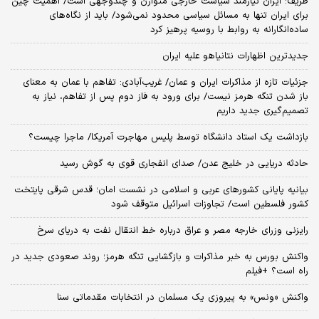
ظریف: ایران نیازمند سیاست خارجی متوازن و چندوجهی است/ اهمیت چین
برای ایران تنها به مسائل سیاسی محدود نمی‌شود/ باید از نگاه‌های
ساده‌انگارانه به روابط با روسیه پرهیز کرد
جدیدترین اظهارات نتانیاهو علیه ایران
جزئیات تازه از مذاکرات ایران و عمان/ غریب‌آبادی: تفاهم با عمان به معنای
باز شدن تنگه هرمز نیست/ برای ورود به فاز دوم پس از تفاهم، نیاز به
تصمیم‌گیری جدید داریم
بازداشت یک استاد دانشگاه توسط پلیس مهاجرت آمریکا/ ماجرا چیست؟
حادثه دریایی در خلیج عدن/ صدای انفجاری قوی به گوش رسید
بیانیه پایانی کشورهای عربی و اسلامی در نشست امان؛ قدس شرقی پایتخت
کشور فلسطین است/ تجاوزات اسرائیل متوقف شود
رایزنی وزرای خارجه مصر و عراق درباره خط انتقال نفت به دریای سرخ
واکنش بورس به خبر مذاکرات و بازگشایی تنگه هرمز؛ روند صعودی جدید در
راه است؟ +فیلم
واکنش «ونس» به پیروزی یک مسلمان در انتخابات مقدماتی سنا