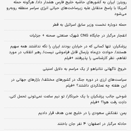
رویترز: ایران به کشورهای حاشیه خلیج فارس هشدار داد/ هرگونه حمله
آمریکا با پاسخ متقابل علیه زیرساخت‌های حیاتی انرژی سراسر منطقه روبه‌رو
می‌شود
حمله دوباره نخست وزیر سابق اسرائیل به قطر
انفجار مرگبار در جایگاه CNG شهرک صنعتی صحنه + جزئیات
پزشکیان: تنها کسانی که در خیابان بودند ایران را نگه نداشتند همه سهیم
هستند/ حوادث دی‌ماه پارسال قابل فراموشی نیست/ رهبر انقلاب در مورد
تفاهم، نظر کارشناسی را پذیرفتند +فیلم
خروج ناگهانی نتانیاهو از یک مراسم به دلایل امنیتی
سیاست‌های ارزی در دوره جنگ در کشورهای مختلف/ بازارهای جهانی در
این هفته چه عملکردی داشتند؟ +فیلم
شوخی جالب پزشکیان با یک خبرنگار/ تو نیم ساعت نمی‌تونی تحمل کنی،
دادِت رفت هوا؟ +فیلم
یمن: نفتکش سعودی را در خلیج عدن هدف قرار دادیم
حادثه مرگبار در اصفهان؛ 4 نفر جان باختند