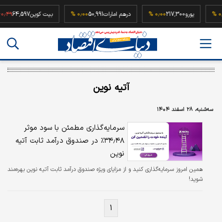
5
۰٫۰۰ %
یورو
217,300
۰٫۰۰ %
درهم امارات
50,991
۰٫۰۰ %
بیت کوین
64,597
 %
آتیه نوین
سه‌شنبه، ۲۸ اسفند ۱۴۰۴
سرمایه‌گذاری مطمئن با سود موثر
۳۴٫۴۸٪ در صندوق درآمد ثابت آتیه
نوین
همین امروز سرمایه‌گذاری کنید و از مزایای ویژه صندوق درآمد ثابت آتیه نوین بهره‌مند
شوید!
۱