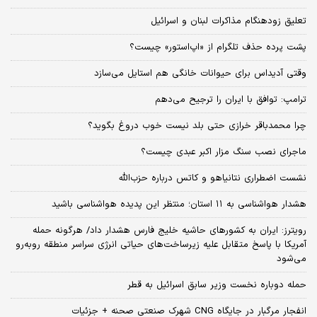
تعلیق زودهنگام مذاکرات لبنان و اسرائیل
پشت پرده حذف تلگرام از «اپ‌استور» چیست؟
وقتی آدیداس برای حیوانات خانگی هم استایل می‌سازد
ترامپ: توافق با ایران را ترجیح می‌دهم
چرا محمدباقر خرازی حتی بلد نیست خوب دروغ بگوید؟
ماجرای نصب سنگ مزار اکبر عبدی چیست؟
نشست اضطراری نتانیاهو و کاتس درباره حزب‌الله
هشدار هواشناسی به ۱۱ استان؛ منتظر این پدیده هواشناسی باشید
رویترز: ایران به کشورهای حاشیه خلیج فارس هشدار داد/ هرگونه حمله
آمریکا با پاسخ متقابل علیه زیرساخت‌های حیاتی انرژی سراسر منطقه روبه‌رو
می‌شود
حمله دوباره نخست وزیر سابق اسرائیل به قطر
انفجار مرگبار در جایگاه CNG شهرک صنعتی صحنه + جزئیات