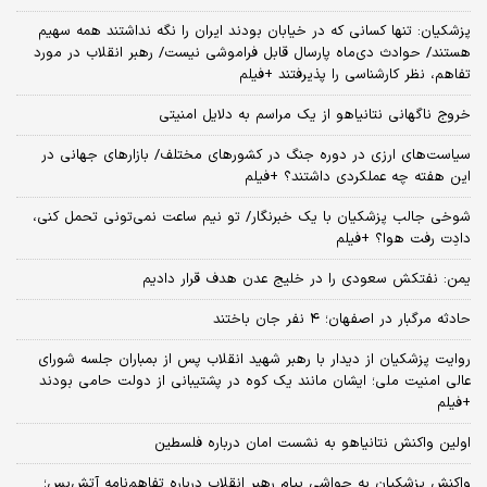
پزشکیان: تنها کسانی که در خیابان بودند ایران را نگه نداشتند همه سهیم
هستند/ حوادث دی‌ماه پارسال قابل فراموشی نیست/ رهبر انقلاب در مورد
تفاهم، نظر کارشناسی را پذیرفتند +فیلم
خروج ناگهانی نتانیاهو از یک مراسم به دلایل امنیتی
سیاست‌های ارزی در دوره جنگ در کشورهای مختلف/ بازارهای جهانی در
این هفته چه عملکردی داشتند؟ +فیلم
شوخی جالب پزشکیان با یک خبرنگار/ تو نیم ساعت نمی‌تونی تحمل کنی،
دادِت رفت هوا؟ +فیلم
یمن: نفتکش سعودی را در خلیج عدن هدف قرار دادیم
حادثه مرگبار در اصفهان؛ ۴ نفر جان باختند
روایت پزشکیان از دیدار با رهبر شهید انقلاب پس از بمباران جلسه شورای
عالی امنیت ملی؛ ایشان مانند یک کوه در پشتیبانی از دولت حامی بودند
+فیلم
اولین واکنش نتانیاهو به نشست امان درباره فلسطین
واکنش پزشکیان به حواشی پیام رهبر انقلاب درباره تفاهم‌نامه آتش‌بس؛