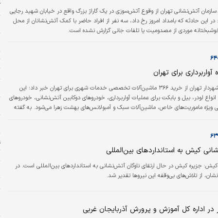
آ
ازمان آتش‌نشانی تهران از وقوع آتش‌سوزی در یک گاراژ بزرگ واقع در خیابان شهید رجایی
در این حادثه که بامداد امروز رخ داد، سه نفر از افراد حاضر با کمک آتش‌نشانان از محل
ه
شبختانه موردی از مصدومیت یا تلفات جانی گزارش نشده است.
م
تا 
آواربرداری برای تهران
ز
دنیای اقتصاد: شهردار تهران از خرید ۳۶۶ ماشین‌آلات تخصصی خدمات شهری برای تهران خبر داد؛ این
انواع لودر، بیل و بابکت برای عملیات آواربرداری، خودروهای دوکابین آتش‌نشانی، خودروهای
ز
ویژه ماموریت‌های خاص، ماشین‌آلات سبک و آمبولانس‌های بهشت زهرا می‌شود. به گفته
ستگاه‌های آواربرداری خریداری شده در شرایط عادی برای جمع‌آوری زباله، نخاله و برف‌روبی و
ا
برای آواربرداری و مدیریت حوادث کارکرد دارد. وی ادامه داد: در تلاشیم که با توسعه امکانات
ع
انی کیش به استانداردهای بین‌المللی
ت
یش: جزیره کیش در حال ارتقای ناوگان آتش‌نشانی به استانداردهای بین‌المللی است. در
ا
شان، از تلاش‌های بی‌وقفه این نیروها تقدیر شد.
ت
خ
د
 در اداره کل آموزش و پرورش آذربایجان غربی