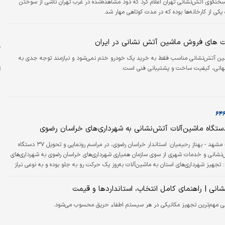
سخنگوی آتش‌نشانی تهران اعلام کرد که دود مشاهده‌شده در غرب تهران ناشی از سوختن
ا
کی از کارخانه‌ها بوده که در مدت کوتاهی مهار شد.
ا
ح
ت های فروش ماشین آتش نشانی در ایران
ک
ین آتش‌نشانی مناسب فقط به خرید یک خودرو ختم نمی‌شود و نیازمند توجه جدی به
هانی، کیفیت ساخت و پشتیبانی فنی است.
ا
ا
ب
دنیای اقتصاد – مشهد - بهناز رحیمیان: استاندار خراسان رضوی، در مراسم رونمایی و تحویل ۳۷ دستگاه
‌‌نشانی و خدمات شهری از سوی سازمان همیاری شهرداری‌های خراسان رضوی به شهرداری‌های
و
: تجهیز شهرداری‌های استان به ماشین‌آلات به‌روز یک حرکت رو به جلو بوده و به نوعی نیاز
گاه، حداقلی است. تجهیزاتی که در مقابله با بحران، امداد و نجات و نیز در توسعه و
س
ش دارند باید به‌روز باشند و لازم است خراسان رضوی در این زمینه نیز ارتقا یابد.
نی | راهنمای کامل انتخاب، استانداردها و قیمت
ح
 مهم‌ترین تجهیز مکانیکی در هر سیستم اطفاء حریق محسوب می‌شود.
ح