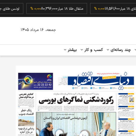
گرم طلای ۱۸ عیار
18,561,600
۰٫۰۰ %
مثقال طلا ۱۸ عیار
80,396,000
۰٫۰۰ %
اونس 
،
جمعه
۱۶ مرداد ۱۴۰۵
چند رسانه‌ای
کسب و کار
بیشتر