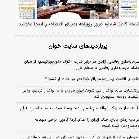
سخه کامل شماره امروز روزنامه «دنیای‌ اقتصاد» را اینجا بخوانید
پربازدیدهای سایت خوان
رمایه‌داری رفاقتی؛ آزادی در برابر قدرت | تولد «کورپوراتیسم» از میان
ضاد سرمایه‌داری رفاقتی با منطق بازار
اجرای اقامت پسر محمدباقر ذوالقدر در خارج از کشور؟
زشکیان: سایپا واگذار می شود/ ایران‌خودرو را که واگذار کردیم، وزیر
قتصاد دولت استیضاح شد
قامه نماز بر پیکر ابوالقاسم قاسم زاده توسط سید محمد خاتمی+ فیلم
رامپ زمان پایان جنگ ایران را اعلام کرد/ تامین برخی مهمات
محدودتر» شده است
ردوغان و شهباز شریف در کنار ولیعهد عربستان نماز جمعه خواندند +