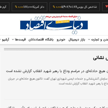
‎−۰٫
شاخص کل بورس
5,407,901.78
۰٫۰۰ %
دلار آمریکا
188,000
۰٫۰۰ %
دن و تجارت
بازار دیجیتال
خودرو
باشگاه اقتصاددانان
قیمت‌ها
آرشیو
 نشانی
ن هیچ حادثه‌ای در مراسم وداع با رهبر شهید انقلاب گزارش نشده است
ازمان آتش‌نشانی و خدمات ایمنی شهرداری تهران گفت: تاکنون هیچ‌ حادثه‌ای در جریان
داع با رهبر شهید انقلاب گزارش نشده است.