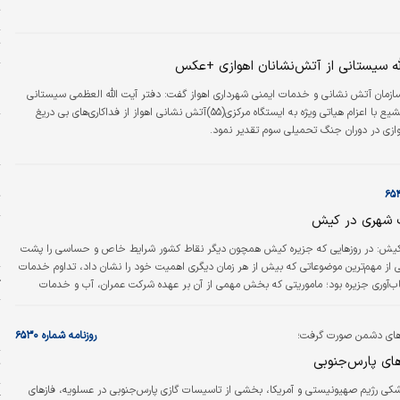
ع مشکل وجود ندارد و صرفا بعد از اینکه جای دیگری آتش گرفت، دوباره اقدام به خاموش
ت
‌کند. این رویکردی که وجود دارد، ناشی از این است که به اصطلاح، الگو و مدل مشخصی
د ندارد؛ منظور…
ت
لله سیستانی از آتش‌نشانان اهوازی +عکس
و
زمان آتش نشانی و خدمات ایمنی شهرداری اهواز گفت: دفتر آیت الله العظمی سیستانی
ا
مرجع عالیقدر تشیع با اعزام هیاتی ویژه به ایستگاه مرکزی(۵۵)آتش نشانی اهواز از فداکاری‌های بی دریغ
ا
ازی در دوران جنگ تحمیلی سوم تقدیر نمود.
ه
چ
ت
 شهری در کیش
م
م
 کیش: در روزهایی که جزیره کیش همچون دیگر نقاط کشور شرایط خاص و حساسی را پشت
از مهم‌ترین موضوعاتی که بیش از هر زمان دیگری اهمیت خود را نشان داد، تداوم خدمات
ژ
‌آوری جزیره بود؛ ماموریتی که بخش مهمی از آن بر عهده شرکت عمران، آب و خدمات
 شرکتی که در این مدت، در حوزه‌های مختلف از خدمات شهری و رفت‌وروب معابر گرفته تا
پ
د، نگهداشت فضای سبز، حمل‌ونقل، آتش‌نشانی و خدمات ایمنی، مانع اختلال در زندگی
ح
ه‌های دشمن صورت گرفت؛
روزنامه شماره ۶۵۳۰
های پارس‌جنوبی
ت
کی رژیم صهیونیستی و آمریکا، بخشی از تاسیسات گازی پارس‌جنوبی در عسلویه، فازهای
گ