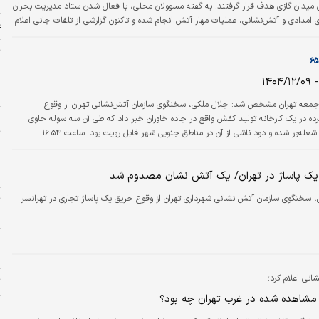
، ۵ و ۶ این میدان گازی هدف قرار گرفتند. به گفته مسوولان محلی، با فعال شدن ستاد مدیریت بحران
امدادی و آتش‌نشانی، عملیات مهار آتش انجام شده و تاکنون گزارشی از تلفات جانی اعلام
ع
ن سیاسی استاندار بوشهر تاکید کرد که ضروری است مردم از مراجعه به محل حادثه
ت
خ
۱۴
د
معه تهران مشخص شد: جلال ملکی، سخنگوی سازمان آتش‌نشانی تهران از وقوع
ج
ه در یک کارخانه تولید کفش واقع در جاده خاوران خبر داد که طی آن سه سوله حاوی
ت
مواد اولیه کاملا شعله‌ور شده و دود ناشی از آن در مناطق جنوبی شهر قابل رویت بود. ساعت ۱۶:۵۴
ه در یک کارخانه تولید کفش در جاده خاوران به سمت تهران بعد از قیامدشت به سامانه
خ
‌شود. وی افزود: پنج ایستگاه آتش‌نشانی به همراه خودرو ‌تجهیزات بالابر و خودروهای تنفسی
ش
ک پاساژ در تهران/ یک آتش‌ نشان مصدوم شد
زام می‌شوند. ملکی ادامه داد:…
 سخنگوی سازمان آتش نشانی شهرداری تهران از وقوع حریق یک پاساژ تجاری در تهرانسر
ت
ب
پ
ا
نی اعلام کرد؛
ت
مشاهده شده در غرب تهران چه بود؟
ش