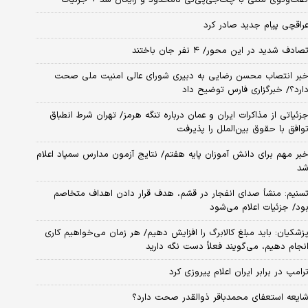
راقچی پیام جدید صادر کرد
صادف شدید در این محور/ ۴ نفر جان باختند
بر انتصاب محسن رضایی به دبیری شورای عالی امنیت ملی صحت
ارد؟/ خبرگزاری فارس توضیح داد
زئیاتی از مذاکرات ایران و عمان درباره تنگه هرمز/ تهران شرط انطباق
وافق با حقوق بین‌الملل را پذیرفت
بر مهم برای دانش آموزان پایه هفتم/ نتایج آزمون مدارس سمپاد اعلام
د
سنیم: منشأ صدای انفجار در قشم، هدف قرار دادن اهداف متخاصم
ود/ جزئیات اعلام می‌شود
زشکیان: باید مبلغ کالابرگ را افزایش دهیم/ هر زمان می‌خواهیم کاری
نجام دهیم، می‌گویند فعلاً دست نگه دارید
رامپ در برابر ایران اعلام پیروزی کرد
ایعه استعفای محمدباقر ذوالقدر صحت دارد؟