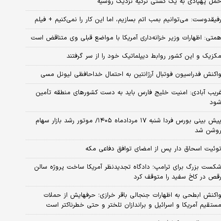
مل پهپادی به یک کشتی ترکیه نزدیک روسیه
فیقدوست: می‌توانیم بمب اتم بسازیم، اما این کار را نمی‌کنیم + فیلم
متی: اظهارات وزیر خزانه‌داری آمریکا با مواضع قبلی وی متناقض است
کزیک و این کشور روابط دیپلماتیک خود را از سر گرفتند
اکنش فدراسیون فوتبال آرژانتین به احتمال خداحافظی لیونل مسی
ریب آبادی: امنیت خلیج فارس باید به دست کشورهای منطقه تأمین
ود
پیش بینی بورس فردا شنبه ۱۷ مردادماه ۱۴۰۵/ موتور رشد بازار سهام
وشن شد
وئیت اسحاق دار پس از امضای توافق دفاعی مکه
کست بزرگ برای ترامپ؛ دادگاه تجدیدنظر آمریکا ساخت پروژه سالن
قص در کاخ سفید را متوقف کرد
اکنش ابطحی به اظهارات جنجالی باقر خرازی؛ حرفهایش از حملات
ستقیم آمریکا و اسرائیل و براندازان تلختر و حتی خطرناکتر است