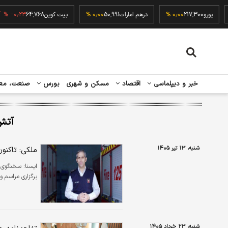
۰٫۰۰ 
یورو
217,300
۰٫۰۰ %
درهم امارات
50,991
۰٫۰۰ %
بیت کوین
64,768
۲۳ %
خبر و دیپلماسی
اقتصاد
مسکن و شهری
بورس
صنعت، مع
آتش
شنبه، ۱۳ تیر ۱۴۰۵
ملکی: تاکنو
ايسنا:
سخنگوی س
برگزاری مراسم و
شنبه، ۲۳ خرداد ۱۴۰۵