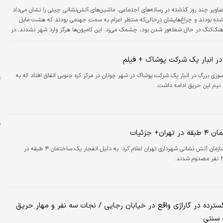
م
صاویر چند روز گذشته در رسانه‌های اجتماعی، ماشین‌های آتش‌نشانی چینی را نشان می‌داد
 شده بودند و چراغ‌هایشان درحالی‌که منتظر اعزام به سمت جهنمی بودند که هشت مایل
ا
هنگ‌کنگ در حال شعله‌ور شدن بود، چشمک می‌زد. این کامیون‌ها هرگز وارد شهر نشدند. در
ت
اعی چین، مردم این پرسش را مطرح کردند که چرا هنگ‌کنگ کمک آتش‌نشانی را نپذیرفته
«
الی‌که ماشین‌های آتش‌نشانی هنگ‌کنگی برای خاموش کردن آتشی که بیش از یک روز در
 انبار یک شرکت پوشاک + فیلم
 و در نهایت منجر…
ا
ی بزرگ در انبار یک شرکت پوشاک در شهر چونان در مرکز کره جنوبی اتفاق افتاد که به
ع
خ
ش
ق
ان+ جزئیات
پ
سخنگوی سازمان آتش نشانی شهرداری تهران اعلام کرد: به دلیل انفجار یک ساختمان ۴ طبقه در
خ
ا
خ
د
ترده در گاراژی واقع در خیابان رجایی / نجات سه نفر و مهار حریق
و
ه سنتی
د