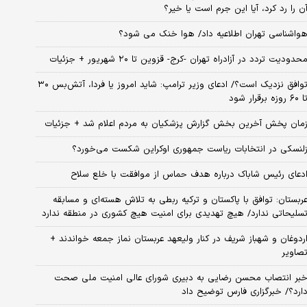
ن را رد کرد، آیا این جرم است یا خیر؟
واشناسی تهران اطلاعیه داد/ هوا خنک می شود؟
حدودیت تردد در آزادراه تهران -کرج- قزوین تا ۲۰ شهریور + جزئیات
توافق نزدیک است؟/ ادعای وزیر ترامپ: شاید امروز یا فردا، آتش‌بس ۳۰
۶۰ روزه برقرار شود
مان پخش آخرین بخش گزارش پزشکیان به مردم اعلام شد + جزئیات
لنسکی در انتخابات ریاست جمهوری اوکراین شکست می‌خورد؟
دعای رئیس شاباک درباره هدف حماس از موافقت با خلع سلاح
ربستان: توافق با پاکستان و ترکیه ربطی به تلاش هسته‌ای و مسابقه
سلیحاتی ندارد/ هیچ تهدیدی برای امنیت هیچ کشوری در منطقه ندارد
ردوغان و شهباز شریف در کنار ولیعهد عربستان نماز جمعه خواندند +
صاویر
بر انتصاب محسن رضایی به دبیری شورای عالی امنیت ملی صحت
ارد؟/ خبرگزاری فارس توضیح داد