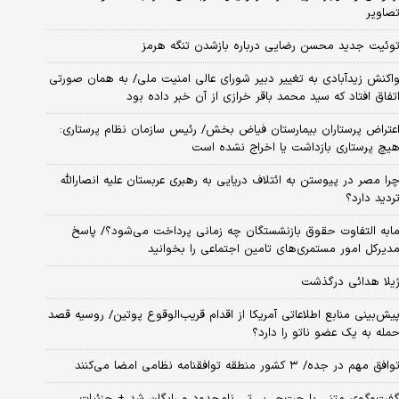
صاویر
وئیت جدید محسن رضایی درباره بازشدن تنگه هرمز
اکنش زیدآبادی به تغییر دبیر شورای عالی امنیت ملی/ به همان صورتی
تفاق افتاد که سید محمد باقر خرازی از آن خبر داده بود
عتراض پرستاران بیمارستان فیاض بخش/ رئیس سازمان نظام پرستاری:
یچ پرستاری بازداشت یا اخراج نشده است
را مصر در پیوستن به ائتلاف دریایی به رهبری عربستان علیه انصارالله
ردید دارد؟
ابه التفاوت حقوق بازنشستگان چه زمانی پرداخت می‌شود؟/ پاسخ
دیرکل امور مستمری‌های تامین اجتماعی را بخوانید
یلا هدائی درگذشت
یش‌بینی منابع اطلاعاتی آمریکا از اقدام قریب‌الوقوع پوتین/ روسیه قصد
مله به یک عضو ناتو را دارد؟
وافق مهم در جده/ ۳ کشور منطقه توافقنامه نظامی امضا می‌کنند
فت‌وگوی متنی با چت‌جی‌پی‌تی نامحدود و رایگان شد + جزئیات