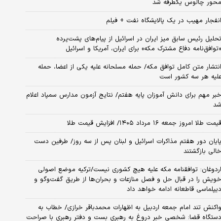
حور چالوس یکطرفه شد
نفجار مهیب در یک پالایشگاه نفت + فیلم
حلیل رئیس سابق میز ایران در اسرائیل از پیام‌های پشت‌پرده
توافق‌نامه دفاع مشترک مکه» برای ایران، آمریکا و اسرائیل
نتشار متن کامل توافق مکه/ حمله مسلحانه علیه یکی از اعضا، حمله
لیه هر سه کشور است
بر مهم برای دانش آموزان پایه هفتم/ نتایج آزمون مدارس سمپاد اعلام
د
یمت طلا امروز جمعه ۱۶ مرداد ۱۴۰۵/ افزایش قیمت طلا
ایان دور هفتم مذاکرات اسرائیل و لبنان پس از سه روز/ طرفین دست
الی بازگشتند
ردوغان: توافقنامه مکه علیه هیچ کشوری نیست/ترکیه موضع اصولی
ویش را در قبال حل و فصل منازعات و بحران‌ها از طریق گفت‌وگو و
یپلماسی قاطعانه ادامه خواهد داد
اکنش تند امام جمعه اردبیل به اظهارات محمدباقر خرازی/ خطاب به
ستگاه قضا: شخصی خبر دروغ به رهبری بست و دفتر رهبری با صراحت