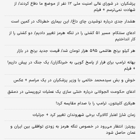
پزشکیان: در شورای عالی امنیت ملی ۱۲ نفر از موضع ما دفاع کردند/ از
شهادت نمی‌ترسم + فیلم
هشدار جدی درباره نوشیدن چای داغ/ این بیماری خطرناک در کمین است
ادعای سنتکام: مسیر ۵۱ کشتی را در تنگه هرمز تغییر دادیم/ دو کشتی را از
کار انداختیم
هر کیلو برنج هاشمی ۵۹۵ هزار تومان شد/ قیمت جدید برنج در بازار
بهانه ترامپ برای فرار از پاسخ گویی به خبرنگاران/ یک جنگ در پیش داریم!
+ فیلم
خوش و بش سیدمحمد خاتمی با وزیر پزشکیان در یک مراسم + عکس
ادعای حکومت الجولانی درباره خنثی سازی یک عملیات تروریستی در دمشق
هیلاری کلینتون، ترامپ را با صدام مقایسه کرد!
زمان شارژ اعتبار کالابرگ برخی شهروندان تغییر کرد + جزئیات
رویترز: انتظار می‌رود در خصوص تنگه هرمز به زودی توافقی بین ایران و
عمان حاصل شود