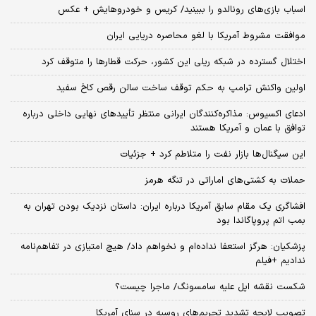
اسباب‌ بازی‌های رونالدو را ببینید/ کریس و خودروهایش + عکس
موافقت مشروط آمریکا با لغو محاصره دریایی ایران
اختلال گسترده در شبکه ریلی این کشور، حرکت قطارها را متوقف کرد
اولین واکنش ترامپ به حکم توقف ساخت سالن رقص کاخ سفید
ادعای اکسیوس: مذاکره‌کنندگان ایرانی منتظر تأییدهای نهایی داخلی درباره
توافق با عمان و آمریکا هستند
این سیگنال‌ها بازار نفت را متلاطم کرد + جزئیات
حملات به کشتی‌های اماراتی در تنگه هرمز
افشاگری یک مقام سابق آمریکا درباره ایران: داستان نزدیک بودن تهران به
بمب اتم پروپاگاندا بود
پزشکیان: هرگز استعفا نداده‌ام و نخواهم داد/ هیچ امتیازی در تفاهم‌نامه
ندادیم +فیلم
شکست نقشه اپل علیه سامسونگ/ ماجرا چیست؟
تصویب لایحه تشدید تحریم‌های روسیه در سنای آمریکا