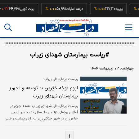
۰٫۰۰ %
یورو
217,300
۰٫۰۰ %
درهم امارات
50,991
۰٫۰۰ %
بیت کوین
64,768
 %
#ریاست بیمارستان شهدای زیراب
چهارشنبه، ۰۳ اردیبهشت ۱۴۰۴
ریاست بیمارستان زیراب:
لزوم توجّه خیّرین به توسعه و تجهیز
بیمارستان شهدای زیراب
ریاست بیمارستان شهدای زیراب؛ هفته جاری در
آغازین روزهای دوّمین ماه سال که بخاطر زیبایی
خاص آن در شهر جنگلی زیراب، اردی‌بهشت واقعی
نمایان است در یک نشست خبری در اتاق جلسات
این مجموعه درخصوص مجمع خیّرین با اصحاب
۱
رسانه به گفتگو پرداخت.