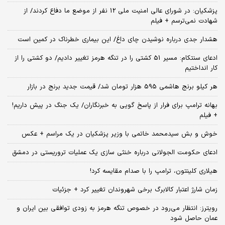
پزشکیان: در شورای عالی امنیت ملی 12 نفر از موضع ما دفاع کردند/ از
شهادت نمی‌ترسم + فیلم
هشدار جدی درباره نوشیدن چای داغ/ این بیماری خطرناک در کمین است
ادعای سنتکام: مسیر 51 کشتی را در تنگه هرمز تغییر دادیم/ دو کشتی را از
کار انداختیم
هر کیلو برنج هاشمی 595 هزار تومان شد/ قیمت جدید برنج در بازار
بهانه ترامپ برای فرار از پاسخ گویی به خبرنگاران/ یک جنگ در پیش داریم!
+ فیلم
خوش و بش سیدمحمد خاتمی با وزیر پزشکیان در یک مراسم + عکس
ادعای حکومت الجولانی درباره خنثی سازی یک عملیات تروریستی در دمشق
هیلاری کلینتون، ترامپ را با صدام مقایسه کرد!
زمان شارژ اعتبار کالابرگ برخی شهروندان تغییر کرد + جزئیات
رویترز: انتظار می‌رود در خصوص تنگه هرمز به زودی توافقی بین ایران و
عمان حاصل شود