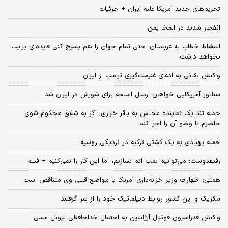
تحریم‌های جدید آمریکا علیه ایران + جزئیات
انفجار شدید در المخا یمن
المشاط خطاب به عربستان: حتی تمام جهان را هم بسیج کنی فایده‌ای برایت
نخواهد داشت
واکنش بقائی به ادعای غنیمت‌گیری ترامپ از ایران
سناتور آمریکایی خواهان ارسال اسلحه برای شورش در ایران شد
حمله تند یک نماینده مجلس به باقر خرازی: اگر به شلاق محکوم شوی
حاضرم با وضو آن را اجرا کنم
حمله پهپادی به یک کشتی ترکیه در نزدیکی روسیه
رفیقدوست: می‌توانیم بمب اتم بسازیم، اما این کار را نمی‌کنیم + فیلم
همتی: اظهارات وزیر خزانه‌داری آمریکا با مواضع قبلی وی متناقض است
مکزیک و این کشور روابط دیپلماتیک خود را از سر گرفتند
واکنش فدراسیون فوتبال آرژانتین به احتمال خداحافظی لیونل مسی