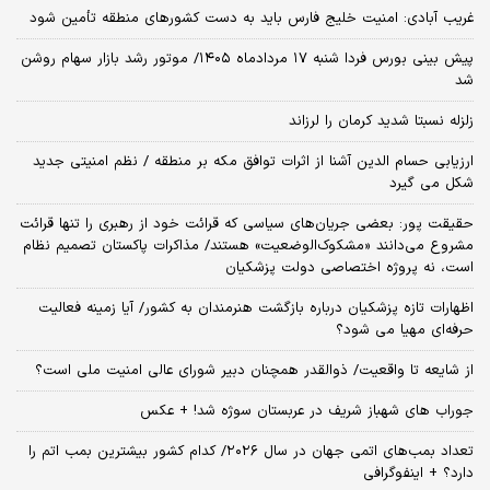
غریب آبادی: امنیت خلیج فارس باید به دست کشورهای منطقه تأمین شود
پیش بینی بورس فردا شنبه ۱۷ مردادماه ۱۴۰۵/ موتور رشد بازار سهام روشن
شد
زلزله نسبتا شدید کرمان را لرزاند
ارزیابی حسام الدین آشنا از اثرات توافق مکه بر منطقه / نظم امنیتی جدید
شکل می گیرد
حقیقت پور: بعضی جریان‌های سیاسی که قرائت خود از رهبری را تنها قرائت
مشروع می‌دانند «مشکوک‌الوضعیت» هستند/ مذاکرات پاکستان تصمیم نظام
است، نه پروژه اختصاصی دولت پزشکیان
اظهارات تازه پزشکیان درباره بازگشت هنرمندان به کشور/ آیا زمینه فعالیت
حرفه‌ای مهیا می شود؟
از شایعه تا واقعیت/ ذوالقدر همچنان دبیر شورای ‌عالی امنیت ملی است؟
جوراب های شهباز شریف در عربستان سوژه شد! + عکس
تعداد بمب‌های اتمی جهان در سال ۲۰۲۶/ کدام کشور بیشترین بمب اتم را
دارد؟ + اینفوگرافی