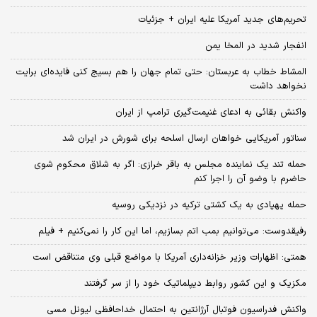
تحریم‌های جدید آمریکا علیه ایران + جزئیات
انفجار شدید در المخا یمن
المشاط خطاب به عربستان: حتی تمام جهان را هم بسیج کنی فایده‌ای برایت
نخواهد داشت
واکنش بقائی به ادعای غنیمت‌گیری ترامپ از ایران
سناتور آمریکایی خواهان ارسال اسلحه برای شورش در ایران شد
حمله تند یک نماینده مجلس به باقر خرازی: اگر به شلاق محکوم شوی
حاضرم با وضو آن را اجرا کنم
حمله پهپادی به یک کشتی ترکیه در نزدیکی روسیه
رفیقدوست: می‌توانیم بمب اتم بسازیم، اما این کار را نمی‌کنیم + فیلم
همتی: اظهارات وزیر خزانه‌داری آمریکا با مواضع قبلی وی متناقض است
مکزیک و این کشور روابط دیپلماتیک خود را از سر گرفتند
واکنش فدراسیون فوتبال آرژانتین به احتمال خداحافظی لیونل مسی