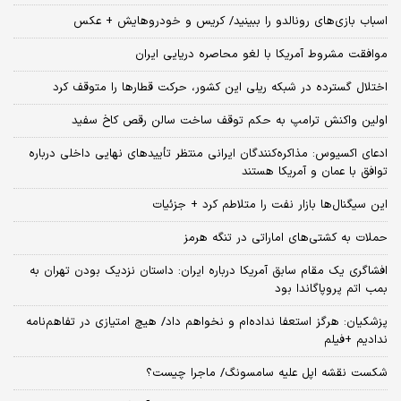
اسباب‌ بازی‌های رونالدو را ببینید/ کریس و خودروهایش + عکس
موافقت مشروط آمریکا با لغو محاصره دریایی ایران
اختلال گسترده در شبکه ریلی این کشور، حرکت قطارها را متوقف کرد
اولین واکنش ترامپ به حکم توقف ساخت سالن رقص کاخ سفید
ادعای اکسیوس: مذاکره‌کنندگان ایرانی منتظر تأییدهای نهایی داخلی درباره
توافق با عمان و آمریکا هستند
این سیگنال‌ها بازار نفت را متلاطم کرد + جزئیات
حملات به کشتی‌های اماراتی در تنگه هرمز
افشاگری یک مقام سابق آمریکا درباره ایران: داستان نزدیک بودن تهران به
بمب اتم پروپاگاندا بود
پزشکیان: هرگز استعفا نداده‌ام و نخواهم داد/ هیچ امتیازی در تفاهم‌نامه
ندادیم +فیلم
شکست نقشه اپل علیه سامسونگ/ ماجرا چیست؟