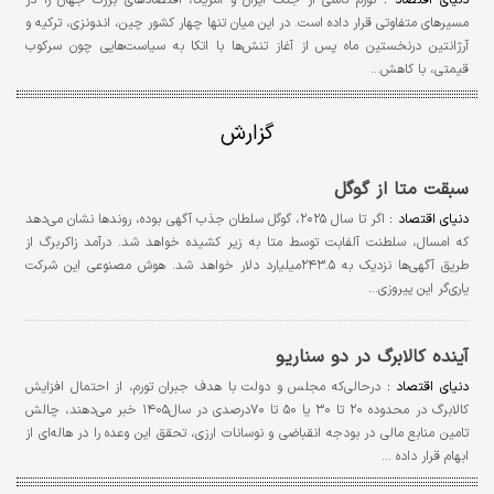
مسیرهای متفاوتی قرار داده است. در این میان تنها چهار کشور چین، اندونزی، ترکیه و
آرژانتین درنخستین ماه پس از آغاز تنش‌ها با اتکا به سیاست‌هایی چون سرکوب
قیمتی، با کاهش…
گزارش
سبقت متا از گوگل
دنیای اقتصاد :
اگر تا سال ۲۰۲۵، گوگل سلطان جذب آگهی بوده، روندها نشان می‌دهد
که امسال، سلطنت آلفابت توسط متا به زیر کشیده خواهد شد. درآمد زاکربرگ از
طریق آگهی‌ها نزدیک به ۲۴۳.۵‌میلیارد دلار خواهد شد. هوش مصنوعی این شرکت
یاری‌گر این پیروزی…
آینده کالابرگ در دو سناریو
دنیای اقتصاد :
درحالی‌که مجلس و دولت با هدف جبران تورم، از احتمال افزایش
کالابرگ در محدوده ۲۰ تا ۳۰ یا ۵۰ تا ۷۰درصدی در سال۱۴۰۵ خبر می‌دهند، چالش
تامین منابع مالی در بودجه انقباضی و نوسانات ارزی، تحقق این وعده را در‌ هاله‌ای از
ابهام قرار داده …