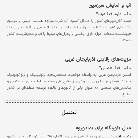
آب و آمایش سرزمین
دکتر داودرضا عرب*
عمده کلان‌شهرهای کشور با مشکل کمبود آب شرب مواجه هستند. بیش از دو‌سوم
دشت‌های کشور در شرایط بحرانی قرار دارند و بیش از نیمی از آنها دچار پدیده
فرونشست شده‌اند. موارد فوق، بخشی از بحران‌های مرتبط با آب و محیط‌زیست کشور
هستند.…
مزیت‌های رقابتی آذربایجان غربی
دکتر رضا رحمانی*
استان آذربایجان غربی به واسطه موقعیت منحصربه‌فرد ژئوپلیتیک و ژئواکونومیک
خود در شمال غرب ایران و برخورداری از منابع غنی معدنی، ظرفیت‌های لجستیکی و
پتانسیل‌های صنعتی، به عنوان یکی از کانون‌های بالقوه توسعه منطقه‌ای در کشور
مطرح…
تحلیل
مدل «نوریگا» برای «مادورو»
دنیای اقتصاد :
سی‌ان‌ان در گزارشی سناریوی پانامای۱۹۸۹ علیه نوریگا را برای مادورو