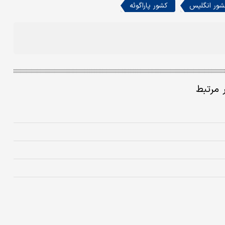
شور انگلیس
کشور پاراگوئه
ر مرتبط