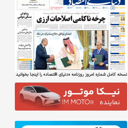
نسخه کامل شماره امروز روزنامه «دنیای‌ اقتصاد» را اینجا بخوانید