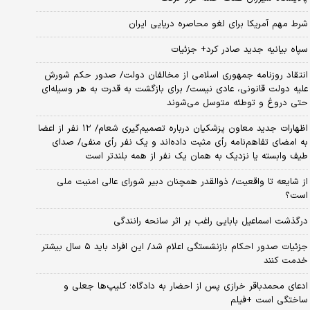
شرط مهم آمریکا برای لغو محاصره دریایی ایران
سپاه بیانیه جدید صادر کرد+ جزئیات
انتقاد روزنامه جمهوری اسلامی از مخالفان دولت/ صدور حکم شورش
علیه دولت قانونی، عادی نیست/ برای بازگشت به قدرت به هر وسیله‌ای
حتی دروغ و توطئه متوسل می‌شوند
اظهارات جدید معاون پزشکیان درباره تصمیم‌گیری شعام/ ۱۲ نفر از اعضا
به امضای تفاهم‌نامه رأی مثبت داده‌اند و یک نفر رأی منفی/ صدای
طیف وابسته یا نزدیک به همان یک نفر از همه بلندتر است
از شایعه تا واقعیت/ ذوالقدر همچنان دبیر شورای ‌عالی امنیت ملی
است؟
درگذشت اسماعیل بابایی راغب بر اثر سانحه رانندگی
جزئیات صدور احکام بازنشستگی اعلام شد/ این افراد باید ۵ سال بیشتر
خدمت کنند
ادعای محمدباقر خرازی پس از احضار به دادگاه؛ کلیپ‌ها جعلی و
ساختگی است +فیلم