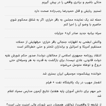
متکی باشیم و برادری واقعی را در پیش گیریم
تسنیم: ربایش و قتل حمیدرضا رجب‌زاده صحت دارد
حمله تند یک نماینده مجلس به باقر خرازی: اگر به شلاق محکوم شوی
حاضرم با وضو آن را اجرا کنم
سپاه بیانیه جدید صادر کرد+ جزئیات
واکنش ابطحی به اظهارات جنجالی باقر خرازی؛ حرفهایش از حملات
مستقیم آمریکا و اسرائیل و براندازان تلختر و حتی خطرناکتر است
انتقاد روزنامه جمهوری اسلامی از مخالفان دولت/ صدور حکم شورش علیه
دولت قانونی، عادی نیست/ برای بازگشت به قدرت به هر وسیله‌ای حتی
دروغ و توطئه متوسل می‌شوند
خواننده پیشکسوت موسیقی ایران بستری شد
انفجار مهیب در یک پالایشگاه نفت + فیلم
خبر مهم برای دانش آموزان پایه هفتم/ نتایج آزمون مدارس سمپاد اعلام
شد
از شایعه تا واقعیت/ ذوالقدر همچنان دبیر شورای ‌عالی امنیت ملی است؟