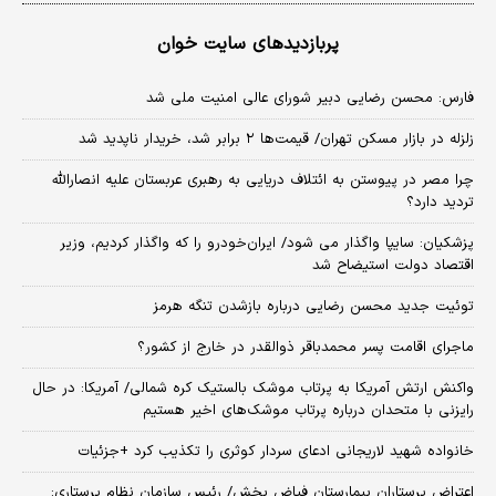
پربازدیدهای سایت خوان
فارس: محسن رضایی دبیر شورای عالی امنیت ملی شد
زلزله در بازار مسکن تهران/ قیمت‌ها ۲ برابر شد، خریدار ناپدید شد
چرا مصر در پیوستن به ائتلاف دریایی به رهبری عربستان علیه انصارالله
تردید دارد؟
پزشکیان: سایپا واگذار می شود/ ایران‌خودرو را که واگذار کردیم، وزیر
اقتصاد دولت استیضاح شد
توئیت جدید محسن رضایی درباره بازشدن تنگه هرمز
ماجرای اقامت پسر محمدباقر ذوالقدر در خارج از کشور؟
واکنش ارتش آمریکا به پرتاب موشک بالستیک کره شمالی/ آمریکا: در حال
رایزنی با متحدان درباره پرتاب موشک‌های اخیر هستیم
خانواده شهید لاریجانی ادعای سردار کوثری را تکذیب کرد +جزئیات
اعتراض پرستاران بیمارستان فیاض بخش/ رئیس سازمان نظام پرستاری: