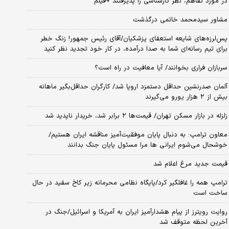
در مورد تفاهم، نظر کارشناسی را پذیرفتند +فیلم
مشاور سیدمحمد خاتمی درگذشت
پس‌لرزه‌های شایعه استعفای پزشکیان/آقای رئیس جمهور! زنگ خطر
برای تیم رسانه‌ای شما به صدا درآمده، در کار خود تجدید نظر کنید
سربازان فراری بخوانند/ آیا معافیت در راه است؟
آلمان صدرنشین حداقل دستمزد اروپا شد/ کارگران حداقل‌بگیر ماهانه
بیش از ۲ هزار یورو می‌گیرند
زلزله در بازار مسکن تهران/ قیمت‌ها ۲ برابر شد، خریدار ناپدید شد
معاون ترامپ: به دنبال پایان موفقیت‌آمیز مناقشه ایران هستیم/
خوشحال می‌شوم ایرانی ها مرا مسئول پایان جنگ بدانند
قیمت جدید مرغ اعلام شد
ترامپ همه را غافلگیر کرد/پایگاه نظامی محرمانه زیر کاخ سفید در حال
ساخت است
روایت رویترز از پیام هشدارآمیز ایران به آمریکا و اسرائیل/جنگ در
آخرین لحظه متوقف شد