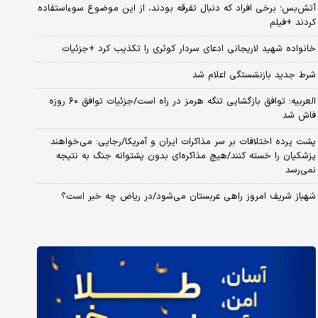
آتش‌بس؛ برخی افراد که دنبال تفرقه بودند، از این موضوع سوءاستفاده
کردند +فیلم
خانواده شهید لاریجانی ادعای سردار کوثری را تکذیب کرد +جزئیات
شرط جدید بازنشستگی اعلام شد
العربیه: توافق بازگشایی تنگه هرمز در راه است/جزئیات توافق ۶۰ روزه
فاش شد
پشت پرده اختلافات بر سر مذاکرات ایران و آمریکا/رجایی: می‌خواهند
پزشکیان را خسته کنند/هیچ مذاکره‌ای بدون پشتوانه جنگ به نتیجه
نمی‌رسد
شهباز شریف امروز راهی عربستان می‌شود/در ریاض چه خبر است؟