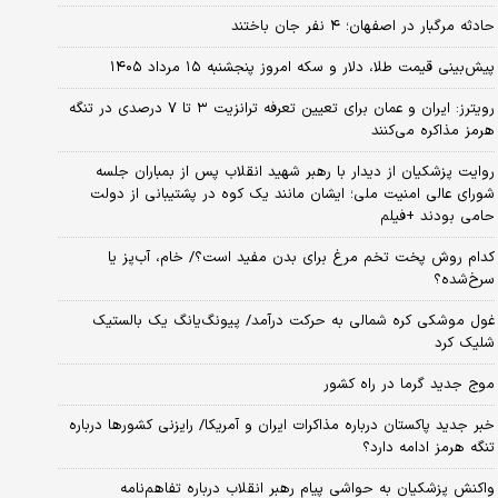
حادثه مرگبار در اصفهان؛ ۴ نفر جان باختند
پیش‌بینی قیمت طلا، دلار و سکه امروز پنجشنبه ۱۵ مرداد ۱۴۰۵
رویترز: ایران و عمان برای تعیین تعرفه ترانزیت ۳ تا ۷ درصدی در تنگه
هرمز مذاکره می‌کنند
روایت پزشکیان از دیدار با رهبر شهید انقلاب پس از بمباران جلسه
شورای عالی امنیت ملی؛ ایشان مانند یک کوه در پشتیبانی از دولت
حامی بودند +فیلم
کدام روش پخت تخم مرغ برای بدن مفید است؟/ خام، آب‌پز یا
سرخ‌شده؟
غول موشکی کره شمالی به حرکت درآمد/ پیونگ‌یانگ یک بالستیک
شلیک کرد
موج جدید گرما در راه کشور
خبر جدید پاکستان درباره مذاکرات ایران و آمریکا/ رایزنی کشورها درباره
تنگه هرمز ادامه دارد؟
واکنش پزشکیان به حواشی پیام رهبر انقلاب درباره تفاهم‌نامه