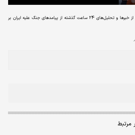
به گزارش «دنیای اقتصاد»، برنامه «اقتصاد زیر آتش» به بررسی برخی از خبرها و تحلیل‌های 24 ساعت گذشته از پیامدهای جنگ علیه ایران بر
ر مرتبط