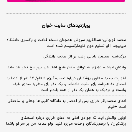
پربازدیدهای سایت خوان
محمد قوچانی: عبدالکریم سروش همچنان نسخه قناعت و پاکسازی دانشگاه
می‌پیچد | او تسلیم موج نئومارکسیسم شده است
درگذشت اسماعیل بابایی راغب بر اثر سانحه رانندگی
واکنش ابراهیم عزیزی به توافق مکه/ هیچ اشتباهی بی‌پاسخ نخواهد ماند
اظهارات جدید معاون پزشکیان درباره تصمیم‌گیری شعام/ ۱۲ نفر از اعضا به
امضای تفاهم‌نامه رأی مثبت داده‌اند و یک نفر رأی منفی/ صدای طیف
وابسته یا نزدیک به همان یک نفر از همه بلندتر است
ادعای محمدباقر خرازی پس از احضار به دادگاه؛ کلیپ‌ها جعلی و ساختگی
است +فیلم
اولین واکنش آیت‌الله جوادی آملی به ادعای خرازی درباره استعفای
پزشکیان/ با برهم‌زنندگان وحدت مبارزه کنید، ولو عمامه من بر سر او باشد!