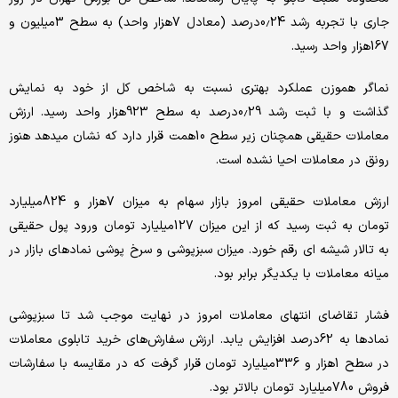
جاری با تجربه رشد 0.24درصد (معادل 7هزار واحد) به سطح 3میلیون و
167هزار واحد رسید.
نماگر هموزن عملکرد بهتری نسبت به شاخص کل از خود به نمایش
گذاشت و با ثبت رشد 0.29درصد به سطح 923هزار واحد رسید. ارزش
معاملات حقیقی همچنان زیر سطح 10همت قرار دارد که نشان میدهد هنوز
رونق در معاملات احیا نشده است.
ارزش معاملات حقیقی امروز بازار سهام به میزان 7هزار و 824میلیارد
تومان به ثبت رسید که از این میزان 127میلیارد تومان ورود پول حقیقی
به تالار شیشه ای رقم خورد. میزان سبزپوشی و سرخ پوشی نمادهای بازار در
میانه معاملات با یکدیگر برابر بود.
فشار تقاضای انتهای معاملات امروز در نهایت موجب شد تا سبزپوشی
نمادها به 62درصد افزایش یابد. ارزش سفارش‌های خرید تابلوی معاملات
در سطح 1هزار و 336میلیارد تومان قرار گرفت که در مقایسه با سفارشات
فروش 780میلیارد تومان بالاتر بود.