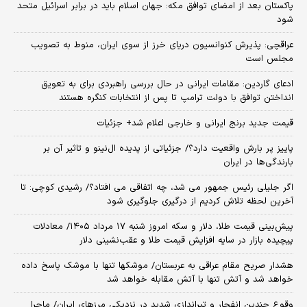
پاکستان بعد از امضای توافق مکه: جهان اسلام باید در برابر اسرائیل متحد
شود
عراقچی: پذیرش کنوانسیون دریای خرز از سوی ایران، منوط به تصویب
مجلس است
ادعای گاردین: مقامات ایرانی در حال بررسی راهبردی برای به تعویق
انداختن توافق با دولت ترامپ تا پس از انتخابات کنگره هستند
قیمت جدید برنج ایرانی و خارجی اعلام شد+ جزئیات
پاییز پر بارش واقعیت دارد؟/ جزئیاتی از پدیده ال‌نینو و تاثیر آن بر
بارندگی‌ها در ایران
اگر جلیلی رئیس جمهور می شد، چه اتفاقی می افتاد؟/ رشیدی کوچی: تا
آخرین لحظه تلاش کردیم از درگیری جلوگیری شود
پیش‌بینی قیمت طلا، دلار و سکه امروز شنبه ۱۷ مرداد ۱۴۰۵/ معادلات
پیچیده بازار در سایه افزایش قیمت طلا و عقب‌نشینی دلار
هشدار صریح مقام عراقی به عربستان/ موشکها تنها با موشک پاسخ داده
خواهد شد و آتش تنها با آتش مقابله خواهد شد
وقوع چندین انفجار و تیراندازی شدید در نزدیکی مرز‌های ایران/ ماجرا