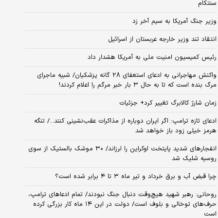
سنتکام
وزیر جنگ آمریکا به سیم آخر زد
انتقاد تند وزیر خارجه عربستان از اسرائیل
رئیس کمیسیون امنیت ملی به آمریکا هشدار داد
واکنش مهاجرانی به ادعای استعفای ۲۸ گانه پزشکیان/ شبیه ماجرای
مرگ بنده است که تا به حال ۳ بار خبر مرگم را اعلام کردند!
زمان شارژ کالابرگ تغییر کرد+ جزئیات
ادعای تازه ترامپ: اگر ایران دوباره از مذاکرات عقب‌نشینی کنند.../ تنگه
هرمز خیلی زود باز خواهد شد
انفجارهای شدید پایتخت اوکراین را لرزاند/ ۳۰ موشک بالستیک از سوی
روسیه شلیک شد
چرا قبض آب و برق خرداد و تیر ماه ۳ تا ۴ برابر شده است؟
روحانی: رهبر شهید هیچ‌وقت دنبال جنگ نبودند/ تمام ادعاهای ترامپ،
حرف‌های توخالی و بلوف است/ دولت در این ۱۴ ماه کار بزرگی کرده
است