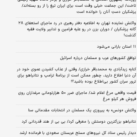
تاخت/ این جماعت خیلی وقت است برای ایران تیغ را از رو بسته‌اند/
پزشکیان دستِ آنان را خوانده است
واکنش نماینده تهران به اطلاعیه دفتر رهبری در رد ماجرای استعفای ۲۸
گانه پزشکیان / دوران بزن در رو علیه فرامین و تدابیر ولایت فقیه
گذشت!
۱۱ استان بارانی می‌شود
توافق کشورهای عرب و مسلمان درباره اسرائیل
کنایه زیدآبادی به محمدباقر خرازی/ وقتی از عذاب کشیدن عموی خود در
آن دنیا اطلاع دارید، چطور ممکن است از برنامهٔ ترامپ و نتانیاهو برای
ترور سران کشور بی‌اطلاع بوده باشید؟!
قیمت واقعی مرغ اعلام شد/ ماجرای ضرر ۵۰ هزارتومانی مرغداران روی
فروش هر کیلو مرغ
واکنش «ونس» به پیروزی یک مسلمان در انتخابات مقدماتی سنا
نتانیاهو بزرگترین دوستش را معرفی کرد/ بی بی از هند قدردانی کرد
دیدار رئیس ستاد کل نیروهای مسلح عربستان سعودی با فرمانده ارشد