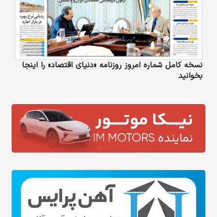
نسخه کامل شماره امروز روزنامه «دنیای‌ اقتصاد» را اینجا
بخوانید