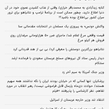
کنایه زیدآبادی به محمدباقر خرازی/ وقتی از عذاب کشیدن عموی خود در آن
دنیا اطلاع دارید، چطور ممکن است از برنامهٔ ترامپ و نتانیاهو برای ترور
سران کشور بی‌اطلاع بوده باشید؟!
واکنش «ونس» به پیروزی یک مسلمان در انتخابات مقدماتی سنا
قیمت واقعی مرغ اعلام شد/ ماجرای ضرر ۵۰ هزارتومانی مرغداران روی
فروش هر کیلو مرغ
نتانیاهو بزرگترین دوستش را معرفی کرد/ بی بی از هند قدردانی کرد
دیدار رئیس ستاد کل نیروهای مسلح عربستان سعودی با فرمانده ارشد
سنتکام
وزیر جنگ آمریکا به سیم آخر زد
پزشکیان: تنها کسانی که در خیابان بودند ایران را نگه نداشتند همه سهیم
هستند/ حوادث دی‌ماه پارسال قابل فراموشی نیست/ رهبر انقلاب در مورد
تفاهم، نظر کارشناسی را پذیرفتند +فیلم
انتقاد تند وزیر خارجه عربستان از اسرائیل
رئیس کمیسیون امنیت ملی به آمریکا هشدار داد