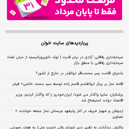
پربازدیدهای سایت خوان
سرمایه‌داری رفاقتی؛ آزادی در برابر قدرت | تولد «کورپوراتیسم» از میان تضاد
سرمایه‌داری رفاقتی با منطق بازار
ماجرای اقامت پسر محمدباقر ذوالقدر در خارج از کشور؟
اقامه نماز بر پیکر ابوالقاسم قاسم زاده توسط سید محمد خاتمی+ فیلم
پزشکیان: سایپا واگذار می شود/ ایران‌خودرو را که واگذار کردیم، وزیر
اقتصاد دولت استیضاح شد
اردوغان و شهباز شریف در کنار ولیعهد عربستان نماز جمعه خواندند +
تصاویر
واکنش زیدآبادی به تغییر دبیر شورای عالی امنیت ملی/ به همان صورتی