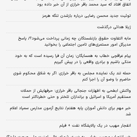
اتفاق افتاد که سید محمد باقر خرازی از آن خبر داده بود
توئیت جدید محسن رضایی درباره بازشدن تنگه هرمز
ژیلا هدائی درگذشت
مابه التفاوت حقوق بازنشستگان چه زمانی پرداخت می‌شود؟/ پاسخ
مدیرکل امور مستمری‌های تامین اجتماعی را بخوانید
پیام عراقچی خطاب به همسایگان؛ زمان آن فرا رسیده است که به خود
متکی باشیم و برادری واقعی را در پیش گیریم
حمله تند یک نماینده مجلس به باقر خرازی: اگر به شلاق محکوم شوی
حاضرم با وضو آن را اجرا کنم
واکنش ابطحی به اظهارات جنجالی باقر خرازی؛ حرفهایش از حملات
مستقیم آمریکا و اسرائیل و براندازان تلختر و حتی خطرناکتر است
خبر مهم برای دانش آموزان پایه هفتم/ نتایج آزمون مدارس سمپاد اعلام
شد
انفجار مهیب در یک پالایشگاه نفت + فیلم
خبر انتصاب محسن رضایی به دبیری شورای عالی امنیت ملی صحت دارد؟/