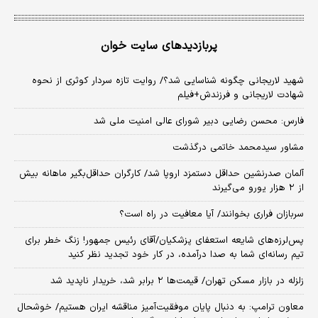
پربازدیدهای سایت خوان
شهید لاریجانی چگونه شناسایی شد؟/ روایت تازه سردار کوثری از نحوه
شهادت لاریجانی و فرزندش+فیلم
فارس: محسن رضایی دبیر شورای عالی امنیت ملی شد
مشاور سیدمحمد خاتمی درگذشت
آلمان صدرنشین حداقل دستمزد اروپا شد/ کارگران حداقل‌بگیر ماهانه بیش
از ۲ هزار یورو می‌گیرند
سربازان فراری بخوانند/ آیا معافیت در راه است؟
پس‌لرزه‌های شایعه استعفای پزشکیان/آقای رئیس جمهور! زنگ خطر برای
تیم رسانه‌ای شما به صدا درآمده، در کار خود تجدید نظر کنید
زلزله در بازار مسکن تهران/ قیمت‌ها ۲ برابر شد، خریدار ناپدید شد
معاون ترامپ: به دنبال پایان موفقیت‌آمیز مناقشه ایران هستیم/ خوشحال