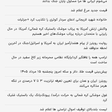
می‌شوم ایرانی ها مرا مسئول پایان جنگ بدانند
قیمت جدید مرغ اعلام شد
خانواده شهید لاریجانی ادعای سردار کوثری را تکذیب کرد +جزئیات
واکنش ارتش آمریکا به پرتاب موشک بالستیک کره شمالی/ آمریکا: در حال
رایزنی با متحدان درباره پرتاب موشک‌های اخیر هستیم
روایت رویترز از پیام هشدارآمیز ایران به آمریکا و اسرائیل/جنگ در آخرین
لحظه متوقف شد
ترامپ همه را غافلگیر کرد/پایگاه نظامی محرمانه زیر کاخ سفید در حال
ساخت است
پیش‌بینی قیمت طلا، دلار و سکه امروز پنجشنبه ۱۵ مرداد ۱۴۰۵
رویترز: ایران و عمان برای تعیین تعرفه ترانزیت ۳ تا ۷ درصدی در تنگه
هرمز مذاکره می‌کنند
غول موشکی کره شمالی به حرکت درآمد/ پیونگ‌یانگ یک بالستیک شلیک
کرد
لیست بلندبالای توقیف اموال تراستی ها اعلام شد