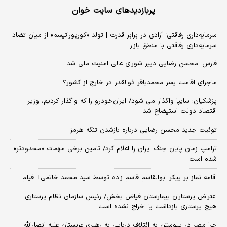
پربازدیدهای سایت خوان
سرمایه‌داری رفاقتی؛ آزادی در برابر قدرت | تولد «کورپوراتیسم» از میان تضاد
سرمایه‌داری رفاقتی با منطق بازار
فارس: محسن رضایی دبیر شورای عالی امنیت ملی شد
ماجرای اقامت پسر محمدباقر ذوالقدر در خارج از کشور؟
پزشکیان: سایپا واگذار می شود/ ایران‌خودرو را که واگذار کردیم، وزیر
اقتصاد دولت استیضاح شد
توئیت جدید محسن رضایی درباره بازشدن تنگه هرمز
ترامپ زمان پایان جنگ ایران را اعلام کرد/ تامین برخی مهمات «محدودتر»
شده است
اقامه نماز بر پیکر ابوالقاسم قاسم زاده توسط سید محمد خاتمی+ فیلم
اعتراض پرستاران بیمارستان فیاض بخش/ رئیس سازمان نظام پرستاری:
هیچ پرستاری بازداشت یا اخراج نشده است
چرا مصر در پیوستن به ائتلاف دریایی به رهبری عربستان علیه انصارالله