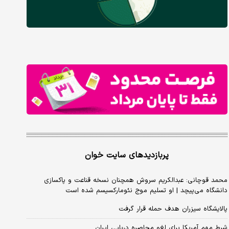
پربازدیدهای سایت خوان
محمد قوچانی: عبدالکریم سروش همچنان نسخه قناعت و پاکسازی
دانشگاه می‌پیچد | او تسلیم موج نئومارکسیسم شده است
پالایشگاه سیزران هدف حمله قرار گرفت
شرط مهم آمریکا برای لغو محاصره دریایی ایران