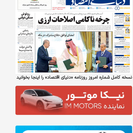
نسخه کامل شماره امروز روزنامه «دنیای‌ اقتصاد» را اینجا بخوانید