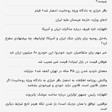
چیست؟
باقر خرازی به دادگاه ویژه روحانیت احضار شد+ فیلم
ادعای وزارت خارجه عربستان علیه ایران
اظهارات تازه ظریف درباره مذاکرات ایران و آمریکا
راه‌حل روسیه برای پایان جنگ ایران و آمریکا/ اولیانوف چه پیشنهادی مطرح
کرد؟
خبر مهم برای متقاضیان خرید خودرو/ این خودرو ۸۰ میلیون ارزان شد
طوفان قیمت در بازار لبنیات/ قیمت شیر عجیب شد
معمای ناپدید شدن زن ۴۵ ساله در تهران کشف شد+ جزئیات
واکنش روزنامه اطلاعات به احضار باقر خرازی به دادگاه ویژه روحانیت/ اگر
معیار، قانون است، قانون نباید خودی و غیرخودی بشناسد
اظهارات رئیس جمهور اوکراین درباره ساخت موشک پاتریوت
عراقچی: توافق با عمان نزدیک است/ باز شدن تنگه هرمز تابع شرایط دیگری
است