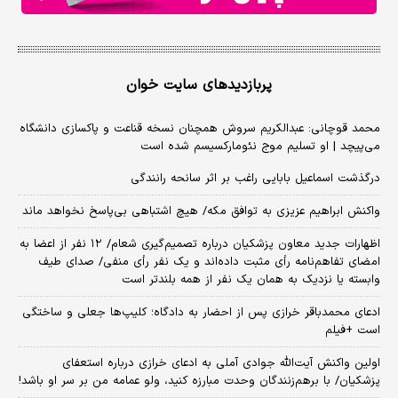
پربازدیدهای سایت خوان
محمد قوچانی: عبدالکریم سروش همچنان نسخه قناعت و پاکسازی دانشگاه
می‌پیچد | او تسلیم موج نئومارکسیسم شده است
درگذشت اسماعیل بابایی راغب بر اثر سانحه رانندگی
واکنش ابراهیم عزیزی به توافق مکه/ هیچ اشتباهی بی‌پاسخ نخواهد ماند
اظهارات جدید معاون پزشکیان درباره تصمیم‌گیری شعام/ ۱۲ نفر از اعضا به
امضای تفاهم‌نامه رأی مثبت داده‌اند و یک نفر رأی منفی/ صدای طیف
وابسته یا نزدیک به همان یک نفر از همه بلندتر است
ادعای محمدباقر خرازی پس از احضار به دادگاه؛ کلیپ‌ها جعلی و ساختگی
است +فیلم
اولین واکنش آیت‌الله جوادی آملی به ادعای خرازی درباره استعفای
پزشکیان/ با برهم‌زنندگان وحدت مبارزه کنید، ولو عمامه من بر سر او باشد!