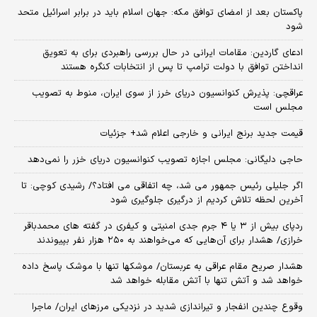
پاکستان بعد از امضای توافق مکه: جهان اسلام باید در برابر اسرائیل متحد
شود
ادعای گاردین: مقامات ایرانی در حال بررسی راهبردی برای به تعویق
انداختن توافق با دولت ترامپ تا پس از انتخابات کنگره هستند
عراقچی: پذیرش کنوانسیون دریای خرز از سوی ایران، منوط به تصویب
مجلس است
قیمت جدید برنج ایرانی و خارجی اعلام شد+ جزئیات
حاجی دلیگانی: مجلس اجازه تصویب کنوانسیون دریای خزر را نمی‌دهد
اگر جلیلی رئیس جمهور می شد، چه اتفاقی می افتاد؟/ رشیدی کوچی: تا
آخرین لحظه تلاش کردیم از درگیری جلوگیری شود
ردپای بیش از ۳ یا ۴ جرم جدی امنیتی و کیفری در گفته های محمدباقر
خرازی/ هشدار برای آن‌هایی که می‌خواهند به ۲۵۰ هزار نفر بپیوندند
هشدار صریح مقام عراقی به عربستان/ موشکها تنها با موشک پاسخ داده
خواهد شد و آتش تنها با آتش مقابله خواهد شد
وقوع چندین انفجار و تیراندازی شدید در نزدیکی مرز‌های ایران/ ماجرا