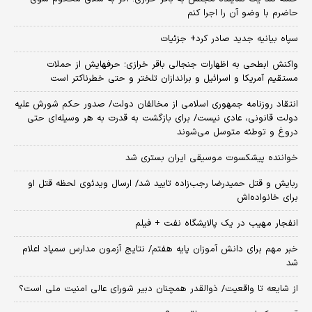
حاضرم با وضو آن را اجرا کنم
سپاه بیانیه جدید صادر کرد+ جزئیات
واکنش ابطحی به اظهارات جنجالی باقر خرازی؛ حرفهایش از حملات
مستقیم آمریکا و اسرائیل و براندازان تلختر و حتی خطرناکتر است
انتقاد روزنامه جمهوری اسلامی از مخالفان دولت/ صدور حکم شورش علیه
دولت قانونی، عادی نیست/ برای بازگشت به قدرت به هر وسیله‌ای حتی
دروغ و توطئه متوسل می‌شوند
خواننده پیشکسوت موسیقی ایران بستری شد
ربایش و قتل حمیدرضا رجب‌زاده تایید شد/ ارسال ویدئوی لحظه قتل او
برای خانواده‌اش
انفجار مهیب در یک پالایشگاه نفت + فیلم
خبر مهم برای دانش آموزان پایه هفتم/ نتایج آزمون مدارس سمپاد اعلام
شد
از شایعه تا واقعیت/ ذوالقدر همچنان دبیر شورای ‌عالی امنیت ملی است؟