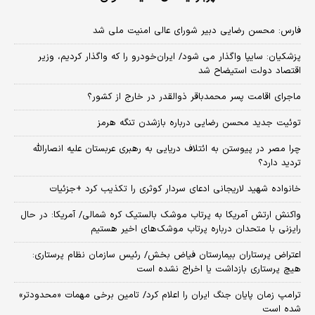
فارس: محسن رضایی دبیر شورای عالی امنیت ملی شد
پزشکیان: سایپا واگذار می شود/ ایران‌خودرو را که واگذار کردیم، وزیر
اقتصاد دولت استیضاح شد
ماجرای اقامت پسر محمدباقر ذوالقدر در خارج از کشور؟
توئیت جدید محسن رضایی درباره بازشدن تنگه هرمز
چرا مصر در پیوستن به ائتلاف دریایی به رهبری عربستان علیه انصارالله
تردید دارد؟
خانواده شهید لاریجانی ادعای سردار کوثری را تکذیب کرد +جزئیات
واکنش ارتش آمریکا به پرتاب موشک بالستیک کره شمالی/ آمریکا: در حال
رایزنی با متحدان درباره پرتاب موشک‌های اخیر هستیم
اعتراض پرستاران بیمارستان فیاض بخش/ رئیس سازمان نظام پرستاری:
هیچ پرستاری بازداشت یا اخراج نشده است
ترامپ زمان پایان جنگ ایران را اعلام کرد/ تامین برخی مهمات «محدودتر»
شده است