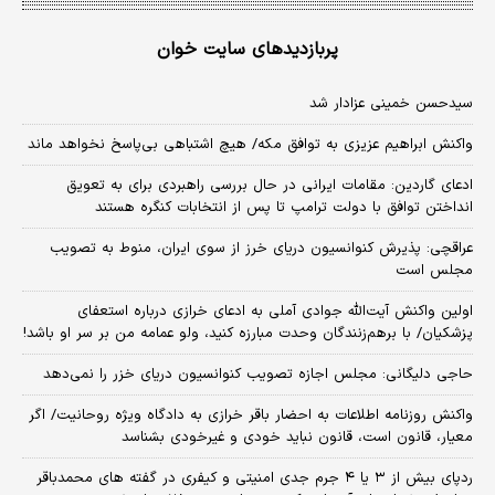
پربازدیدهای سایت خوان
سیدحسن خمینی عزادار شد
واکنش ابراهیم عزیزی به توافق مکه/ هیچ اشتباهی بی‌پاسخ نخواهد ماند
ادعای گاردین: مقامات ایرانی در حال بررسی راهبردی برای به تعویق
انداختن توافق با دولت ترامپ تا پس از انتخابات کنگره هستند
عراقچی: پذیرش کنوانسیون دریای خرز از سوی ایران، منوط به تصویب
مجلس است
اولین واکنش آیت‌الله جوادی آملی به ادعای خرازی درباره استعفای
پزشکیان/ با برهم‌زنندگان وحدت مبارزه کنید، ولو عمامه من بر سر او باشد!
حاجی دلیگانی: مجلس اجازه تصویب کنوانسیون دریای خزر را نمی‌دهد
واکنش روزنامه اطلاعات به احضار باقر خرازی به دادگاه ویژه روحانیت/ اگر
معیار، قانون است، قانون نباید خودی و غیرخودی بشناسد
ردپای بیش از ۳ یا ۴ جرم جدی امنیتی و کیفری در گفته های محمدباقر