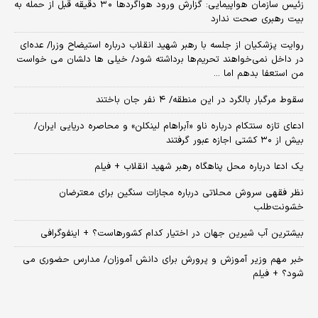
زئیس سازمان هواپیمایی: گزارش ورود هواگردها ٣٠ دقیقه قبل از حمله به
بیت رهبری صحت ندارد
روایت پزشکیان از جلسه با رهبر شهید انقلاب درباره استیضاح وزرا/ عده‌ای
در داخل نمی‌خواهند تحریم‌ها برداشته شود/ خیلی ها دلشان می خواست
من استعفا بدهم اما ...
سقوط مرگبار بالگرد در این منطقه/ ۴ نفر جان باختند
ادعای تازه سنتکام درباره ناو «آبراهام لینکلن» و محاصره دریایی ایران/
بیش از ۳۰ کشتی اجازه عبور گرفتند
یک ادعا درباره محل پناهگاه‌ رهبر شهید انقلاب + فیلم
نظر فقهی سروش محلاتی درباره مجازات سنگین برای معترضان
خشونت‌طلب
بیشترین آب شیرین جهان در اختیار کدام کشورهاست؟ + اینفوگرافی
خبر مهم وزیر آموزش و پرورش برای دانش آموزان/ مدارس حضوری می
شود؟ + فیلم