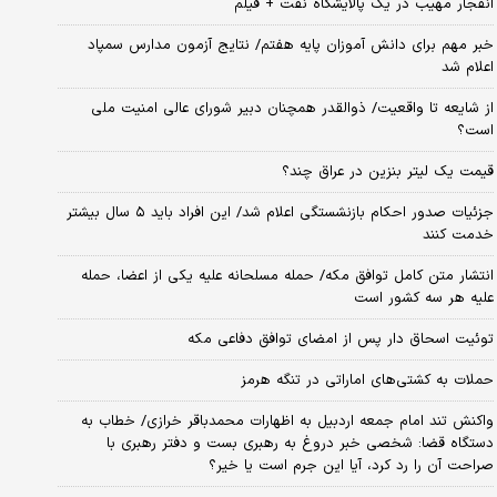
انفجار مهیب در یک پالایشگاه نفت + فیلم
خبر مهم برای دانش آموزان پایه هفتم/ نتایج آزمون مدارس سمپاد
اعلام شد
از شایعه تا واقعیت/ ذوالقدر همچنان دبیر شورای ‌عالی امنیت ملی
است؟
قیمت یک لیتر بنزین در عراق چند؟
جزئیات صدور احکام بازنشستگی اعلام شد/ این افراد باید ۵ سال بیشتر
خدمت کنند
انتشار متن کامل توافق مکه/ حمله مسلحانه علیه یکی از اعضا، حمله
علیه هر سه کشور است
توئیت اسحاق دار پس از امضای توافق دفاعی مکه
حملات به کشتی‌های اماراتی در تنگه هرمز
واکنش تند امام جمعه اردبیل به اظهارات محمدباقر خرازی/ خطاب به
دستگاه قضا: شخصی خبر دروغ به رهبری بست و دفتر رهبری با
صراحت آن را رد کرد، آیا این جرم است یا خیر؟