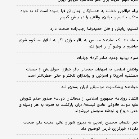
پیام عراقچی خطاب به همسایگان؛ زمان آن فرا رسیده است که به خود
متکی باشیم و برادری واقعی را در پیش گیریم
تسنیم: ربایش و قتل حمیدرضا رجب‌زاده صحت دارد
حمله تند یک نماینده مجلس به باقر خرازی: اگر به شلاق محکوم شوی
حاضرم با وضو آن را اجرا کنم
سپاه بیانیه جدید صادر کرد+ جزئیات
واکنش ابطحی به اظهارات جنجالی باقر خرازی؛ حرفهایش از حملات
مستقیم آمریکا و اسرائیل و براندازان تلختر و حتی خطرناکتر است
خواننده پیشکسوت موسیقی ایران بستری شد
انتقاد روزنامه جمهوری اسلامی از مخالفان دولت/ صدور حکم شورش
علیه دولت قانونی، عادی نیست/ برای بازگشت به قدرت به هر وسیله‌ای
حتی دروغ و توطئه متوسل می‌شوند
خبر انتصاب محسن رضایی به دبیری شورای عالی امنیت ملی صحت
دارد؟/ خبرگزاری فارس توضیح داد