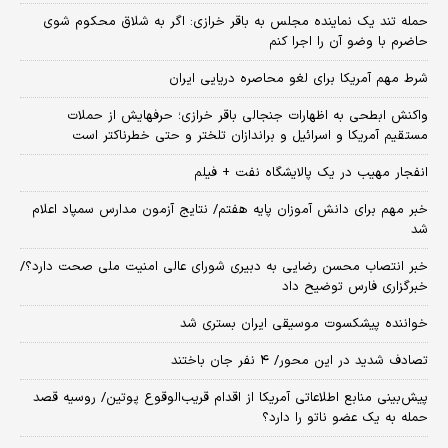
حمله تند یک نماینده مجلس به باقر خرازی: اگر به شلاق محکوم شوی
حاضرم با وضو آن را اجرا کنم
شرط مهم آمریکا برای لغو محاصره دریایی ایران
واکنش ابطحی به اظهارات جنجالی باقر خرازی؛ حرفهایش از حملات
مستقیم آمریکا و اسرائیل و براندازان تلختر و حتی خطرناکتر است
انفجار مهیب در یک پالایشگاه نفت + فیلم
خبر مهم برای دانش آموزان پایه هفتم/ نتایج آزمون مدارس سمپاد اعلام
شد
خبر انتصاب محسن رضایی به دبیری شورای عالی امنیت ملی صحت دارد؟/
خبرگزاری فارس توضیح داد
خواننده پیشکسوت موسیقی ایران بستری شد
تصادف شدید در این محور/ ۴ نفر جان باختند
پیش‌بینی منابع اطلاعاتی آمریکا از اقدام قریب‌الوقوع پوتین/ روسیه قصد
حمله به یک عضو ناتو را دارد؟