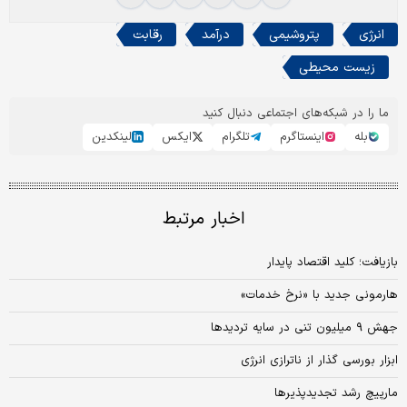
انرژی
پتروشیمی
درآمد
رقابت
زیست محیطی
ما را در شبکه‌های اجتماعی دنبال کنید
بله
اینستاگرم
تلگرام
ایکس
لینکدین
اخبار مرتبط
بازیافت؛ کلید اقتصاد پایدار
هارمونی جدید با «نرخ خدمات»
جهش ۹ میلیون تنی در سایه تردیدها
ابزار بورسی ‌گذار از ناترازی انرژی
مارپیچ رشد تجدیدپذیرها