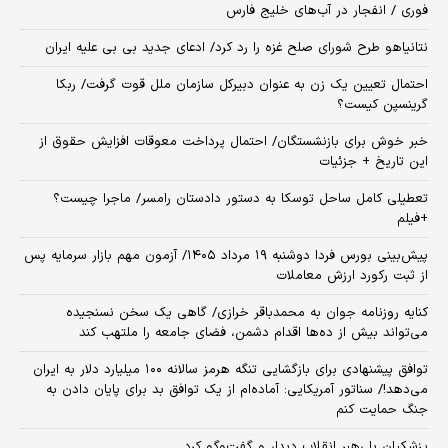
فوری / انفجار در آب‌های خلیج فارس
نتانیاهو طرح شورای صلح غزه را رد کرد/ ادعای جدید بی بی علیه ایران
احتمال تعیین یک زن به عنوان دبیرکل سازمان ملل قوت گرفت/ ربکا
گرینسپن کیست؟
خبر خوش برای بازنشستگان/ احتمال پرداخت معوقات افزایش حقوق از
این تاریخ + جزئیات
تعطیلی کامل ساحل توسکا به دستور دادستان رامسر/ ماجرا چیست؟
+فیلم
​پیش‌بینی بورس فردا دوشنبه ۱۹ مرداد ۱۴۰۵/ آزمون مهم بازار سرمایه پس
از ثبت رکورد ارزش معاملات
کنایه روزنامه جوان به محمدباقر خرازی/ گاهی یک سخن نسنجیده
می‌تواند بیش از ده‌ها اقدام دشمن، فضای جامعه را ملتهب کند
توافق پیشنهادی برای بازگشایی تنگه هرمز سالانه ۱۰۰ میلیارد دلار به ایران
می‌دهد!/ سناتور آمریکایی: آماده‌ام از یک توافق بد برای پایان دادن به
جنگ حمایت کنم
پزشکیان با رهبر انقلاب دیدار و گفت‌وگو کرد