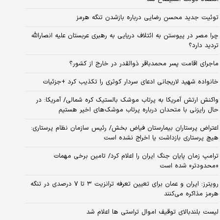
توئیت جدید محسن رضایی درباره بازشدن تنگه هرمز
چرا مصر در پیوستن به ائتلاف دریایی به رهبری عربستان علیه انصارالله
تردید دارد؟
ماجرای اقامت پسر محمدباقر ذوالقدر در خارج از کشور؟
خانواده شهید لاریجانی ادعای سردار کوثری را تکذیب کرد +جزئیات
واکنش ارتش آمریکا به پرتاب موشک بالستیک کره شمالی/ آمریکا: در
حال رایزنی با متحدان درباره پرتاب موشک‌های اخیر هستیم
اعتراض پرستاران بیمارستان فیاض بخش/ رئیس سازمان نظام پرستاری:
هیچ پرستاری بازداشت یا اخراج نشده است
ترامپ زمان پایان جنگ ایران را اعلام کرد/ تامین برخی مهمات
«محدودتر» شده است
رویترز: ایران و عمان برای تعیین تعرفه ترانزیت ۳ تا ۷ درصدی در تنگه
هرمز مذاکره می‌کنند
لیست بلندبالای توقیف اموال تراستی ها اعلام شد