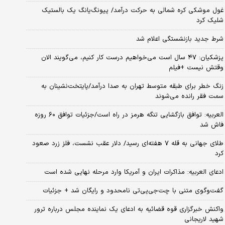
غول موشکی کره شمالی به حرکت درآمد/ پیونگ‌یانگ یک بالستیک
شلیک کرد
شرط جدید بازنشستگی اعلام شد
پزشکیان: ۴۷ سال است می‌خواهیم درست کار کنیم، می‌گویند الان
وقتش نیست +فیلم
زنگ خطر برای طبقه متوسط تهران به صدا درآمد/پایتخت‌نشینان به
سمت فقر رانده می‌شوند
العربیه: توافق بازگشایی تنگه هرمز در راه است/جزئیات توافق ۶۰ روزه
فاش شد
طلای جهانی به قله ۷ هفته‌ای رسید/ دلار عقب نشست، فلز زرد صعود
کرد
ادعای العربیه: مذاکرات ایران و آمریکا وارد مرحله نهایی شده است
گفت‌وگوی متنی با چت‌جی‌پی‌تی نامحدود و رایگان شد + جزئیات
واکنش خبرگزاری قوه قضائیه به ادعای یک نماینده مجلس درباره ترور
شهید لاریجانی