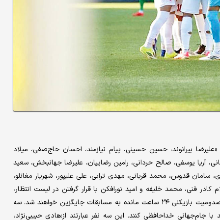
ست: «علیرضا بیرانوند، حسین حسینی، پیام نیازمند، احسان حاج‌صفی، میلاد
ی، آریا یوسفی، صالح حردانی، رامین رضاییان، علیرضا جهانبخش، سعید
، سامان قدوس، محمد قربانی، مهدی ترابی، علی علیپور، شهریار مغانلو،
ادر فنی، محمد خلیفه و امید نورافکن با قرار گرفتن در لیست انتظار،
تیم ملی را در سفر به جام‌جهانی همراهی خواهند کرد و در صورت مصدومیت بازیکنی ۲۴ ساعت مانده به مسابقات جایگزین خواهند شد. سه
با جام‌جهانی خداحافظی کنند. این سه نفر عبارتند از:‌هادی حبیبی‌نژاد،