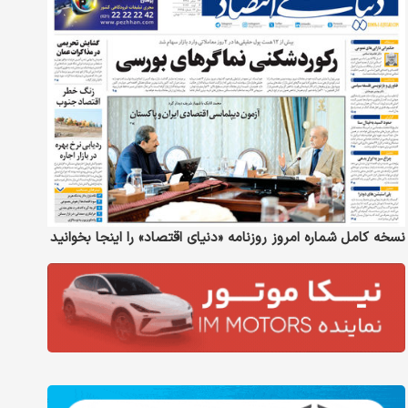
نسخه کامل شماره امروز روزنامه «دنیای‌ اقتصاد» را اینجا بخوانید