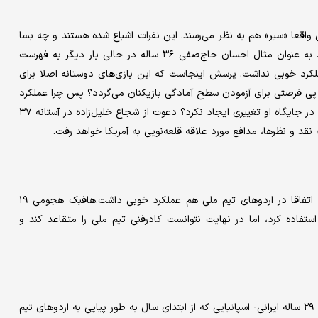
مساله فقط پیر بودن تیم ملی نیست، بلکه برخی نفرات فهرست نهایی واقعا «سیر» هم به نظر می‎‌رسند. این نفرات اشباع شده هستند و چه بسا
می‌شد به جای آنها از چهره‌های جوان، جدید و پرانگیزه استفاده کرد. به عنوان مثال احسان حاج‌صفی ۳۶ ساله در حالی بار دیگر به فهرست
ملکرد خوبی نداشت. پرسش اینجاست که این بازی‌های دوستانه اصلا برای
 پی فرصتی برای آزمودن سطح آمادگی بازیکنان می‌گردد؟ پس چرا عملکرد
بسیار ضعیف حاج‌صفی در تنها بازی رسمی تیم ملی مقابل گامبیا هم در جایگاه او تغییری ایجاد نکرد؟ دعوت از شجاع خلیل‌زاده در آستانه ۳۷
نقد و نظرها، مدافع مورد علاقه قلعه‌نویی به آمریکا خواهد رفت.
یکی از معدود پدیده‌های فوتبال ایران، امیرحسین محمودی بود که اتفاقا در اردوهای تیم ملی هم عملکرد خوبی داشت.‌هافبک هجومی ۱۹
تفاده کرد، اما در نهایت نتوانست کادرفنی تیم ملی را متقاعد کند و
در نهایت باید به معمای عجیب دنیس درگاهی هم اشاره کرد؛ مهاجم ۲۹ ساله ایرانی- اسپانیایی که از ابتدای سال به طور پیاپی به اردوهای تیم