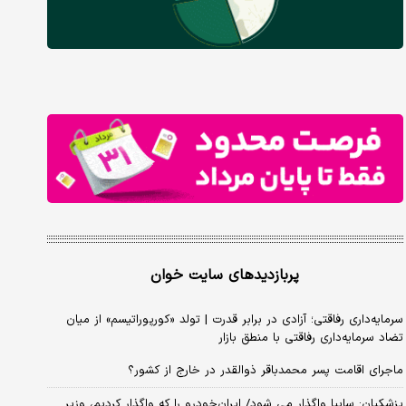
پربازدیدهای سایت خوان
سرمایه‌داری رفاقتی؛ آزادی در برابر قدرت | تولد «کورپوراتیسم» از میان
تضاد سرمایه‌داری رفاقتی با منطق بازار
ماجرای اقامت پسر محمدباقر ذوالقدر در خارج از کشور؟
پزشکیان: سایپا واگذار می شود/ ایران‌خودرو را که واگذار کردیم، وزیر