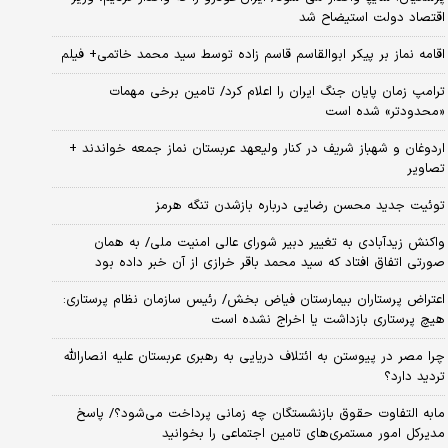
اقتصاد دولت استیضاح شد
اقامه نماز بر پیکر ابوالقاسم قاسم زاده توسط سید محمد خاتمی+ فیلم
ترامپ زمان پایان جنگ ایران را اعلام کرد/ تامین برخی مهمات
«محدودتر» شده است
اردوغان و شهباز شریف در کنار ولیعهد عربستان نماز جمعه خواندند +
تصاویر
توئیت جدید محسن رضایی درباره بازشدن تنگه هرمز
واکنش زیدآبادی به تغییر دبیر شورای عالی امنیت ملی/ به همان
صورتی اتفاق افتاد که سید محمد باقر خرازی از آن خبر داده بود
اعتراض پرستاران بیمارستان فیاض بخش/ رئیس سازمان نظام پرستاری:
هیچ پرستاری بازداشت یا اخراج نشده است
چرا مصر در پیوستن به ائتلاف دریایی به رهبری عربستان علیه انصارالله
تردید دارد؟
مابه التفاوت حقوق بازنشستگان چه زمانی پرداخت می‌شود؟/ پاسخ
مدیرکل امور مستمری‌های تامین اجتماعی را بخوانید