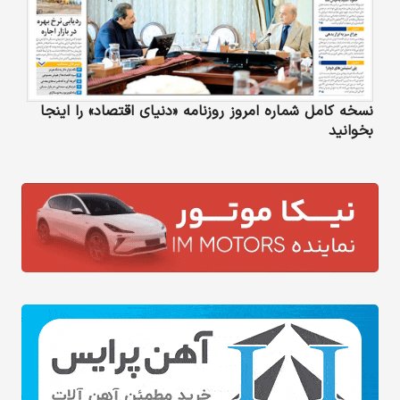
نسخه کامل شماره امروز روزنامه «دنیای‌ اقتصاد» را اینجا
بخوانید