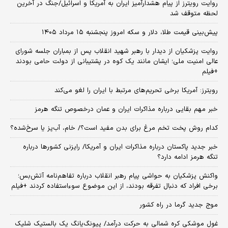
روایت رویترز از پیام هشدارآمیز ایران به آمریکا و اسرائیل/جنگ در آخرین
لحظه متوقف شد
پیش‌بینی قیمت طلا، دلار و سکه امروز پنجشنبه ۱۵ مرداد ۱۴۰۵
روایت پزشکیان از دیدار با رهبر شهید انقلاب پس از بمباران جلسه شورای
عالی امنیت ملی؛ ایشان مانند یک کوه در پشتیبانی از دولت حامی بودند
+فیلم
رویترز: آمریکا برخی تحریم‌های مرتبط با ایران را لغو می‌کند
خبر مهم بقایی درباره مذاکرات ایران و عمان درخصوص تنگه هرمز
کدام روش پخت تخم مرغ برای بدن مفید است؟/ خام، آب‌پز یا سرخ‌شده؟
خبر جدید پاکستان درباره مذاکرات ایران و آمریکا/ رایزنی کشورها درباره
تنگه هرمز ادامه دارد؟
واکنش پزشکیان به حواشی پیام رهبر انقلاب درباره تفاهم‌نامه آتش‌بس؛
برخی افراد که دنبال تفرقه بودند، از این موضوع سوءاستفاده کردند +فیلم
موج جدید گرما در راه کشور
غول موشکی کره شمالی به حرکت درآمد/ پیونگ‌یانگ یک بالستیک شلیک