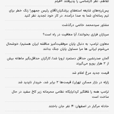
تفاهم، نظر کارشناسی را پذیرفتند +فیلم
پس‌لرزه‌های شایعه استعفای پزشکیان/آقای رئیس جمهور! زنگ خطر برای
تیم رسانه‌ای شما به صدا درآمده، در کار خود تجدید نظر کنید
مشاور سیدمحمد خاتمی درگذشت
سربازان فراری بخوانند/ آیا معافیت در راه است؟
معاون ترامپ: به دنبال پایان موفقیت‌آمیز مناقشه ایران هستیم/ خوشحال
می‌شوم ایرانی ها مرا مسئول پایان جنگ بدانند
آلمان صدرنشین حداقل دستمزد اروپا شد/ کارگران حداقل‌بگیر ماهانه بیش
از ۲ هزار یورو می‌گیرند
قیمت جدید مرغ اعلام شد
زلزله در بازار مسکن تهران/ قیمت‌ها ۲ برابر شد، خریدار ناپدید شد
ترامپ همه را غافلگیر کرد/پایگاه نظامی محرمانه زیر کاخ سفید در حال
ساخت است
حادثه مرگبار در اصفهان؛ ۴ نفر جان باختند