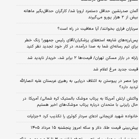
آلمان صدرنشین حداقل دستمزد اروپا شد/ کارگران حداقل‌بگیر ماهانه
بیش از ۲ هزار یورو می‌گیرند
سربازان فراری بخوانند/ آیا معافیت در راه است؟
پس‌لرزه‌های شایعه استعفای پزشکیان/آقای رئیس جمهور! زنگ خطر
برای تیم رسانه‌ای شما به صدا درآمده، در کار خود تجدید نظر کنید
زلزله در بازار مسکن تهران/ قیمت‌ها ۲ برابر شد، خریدار ناپدید شد
قیمت جدید مرغ اعلام شد
چرا مصر در پیوستن به ائتلاف دریایی به رهبری عربستان علیه انصارالله
تردید دارد؟
واکنش ارتش آمریکا به پرتاب موشک بالستیک کره شمالی/ آمریکا: در
حال رایزنی با متحدان درباره پرتاب موشک‌های اخیر هستیم
خانواده شهید لاریجانی ادعای سردار کوثری را تکذیب کرد +جزئیات
پیش‌بینی قیمت طلا، دلار و سکه امروز پنجشنبه ۱۵ مرداد ۱۴۰۵