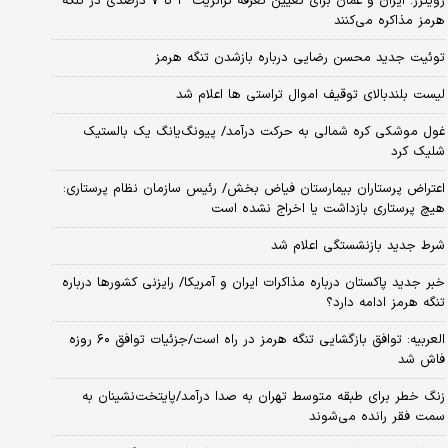
رویترز: ایران و عمان برای تعیین تعرفه ترانزیت ۳ تا ۷ درصدی در تنگه
هرمز مذاکره می‌کنند
توئیت جدید محسن رضایی درباره بازشدن تنگه هرمز
لیست بلندبالای توقیف اموال تراستی ها اعلام شد
غول موشکی کره شمالی به حرکت درآمد/ پیونگ‌یانگ یک بالستیک
شلیک کرد
اعتراض پرستاران بیمارستان فیاض بخش/ رئیس سازمان نظام پرستاری:
هیچ پرستاری بازداشت یا اخراج نشده است
شرط جدید بازنشستگی اعلام شد
خبر جدید پاکستان درباره مذاکرات ایران و آمریکا/ رایزنی کشورها درباره
تنگه هرمز ادامه دارد؟
العربیه: توافق بازگشایی تنگه هرمز در راه است/جزئیات توافق ۶۰ روزه
فاش شد
زنگ خطر برای طبقه متوسط تهران به صدا درآمد/پایتخت‌نشینان به
سمت فقر رانده می‌شوند